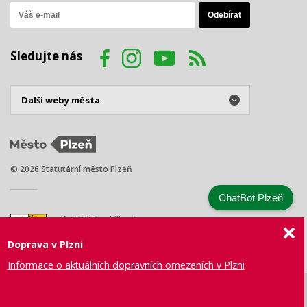
Sledujte nás
© 2026 Statutární město Plzeň
ChatBot Plzeň
náměstí Republiky 1
301 00 Plzeň
Doprava v Plzni
Tel.: +420 378 031 111
E-mail:
posta@plzen.eu
Informace o aktuálních dopravních omezeních v Plzni
Mapa
Prohlášení
Právní
Správa webu
Certifikace
stránek
o přístupnosti
ujednání
města Plzně
ISO