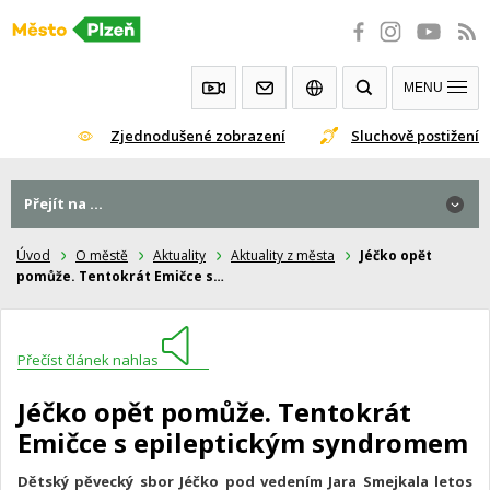
Přeskočit
na
obsah
MENU
Zjednodušené zobrazení
Sluchově postižení
Přejít na ...
Úvod
O městě
Aktuality
Aktuality z města
Jéčko opět
pomůže. Tentokrát Emičce s…
Přečíst článek nahlas
Jéčko opět pomůže. Tentokrát
Emičce s epileptickým syndromem
Dětský pěvecký sbor Jéčko pod vedením Jara Smejkala letos