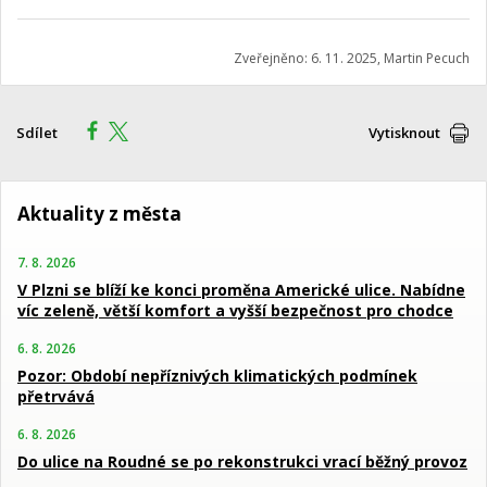
Zveřejněno: 6. 11. 2025, Martin Pecuch
Sdílet
Vytisknout
Aktuality z města
7. 8. 2026
V Plzni se blíží ke konci proměna Americké ulice. Nabídne
víc zeleně, větší komfort a vyšší bezpečnost pro chodce
6. 8. 2026
Pozor: Období nepříznivých klimatických podmínek
přetrvává
6. 8. 2026
Do ulice na Roudné se po rekonstrukci vrací běžný provoz