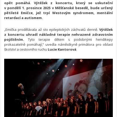
opět pomáhá. Výtěžek z koncertu, který se uskuteční
v pondělí 1. prosince 2025 v Měšťanské besedě, bude určený
pětileté Emičce, jež trpí Westovým syndromem, mentální
retardací a autismem.
„Emička prodělávala až sto epileptických záchvatů denně.
Výtěžek
z koncertu uhradí nákladné terapie nehrazené zdravotním
pojištěním.
Tyto terapie dětem s podobnými hendikepy
prokazatelně pomáhají,“ uvedla náměstkyně primátora pro oblast
školství a cestovního ruchu
Lucie Kantorová
.