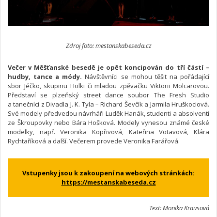
Zdroj foto: mestanskabeseda.cz
Večer v Měšťanské besedě je opět koncipován do tří částí –
hudby, tance a módy.
Návštěvníci se mohou těšit na pořádající
sbor Jéčko, skupinu Holki či mladou zpěvačku Viktorii Molcarovou.
Představí se plzeňský street dance soubor The Fresh Studio
a tanečníci z Divadla J. K. Tyla – Richard Ševčík a Jarmila Hruškociová.
Své modely předvedou návrháři Luděk Hanák, studenti a absolventi
ze Škroupovky nebo Bára Hošková. Modely vynesou známé české
modelky, např. Veronika Kopřivová, Kateřina Votavová, Klára
Rychtaříková a další. Večerem provede Veronika Farářová.
Vstupenky jsou k zakoupení na webových stránkách:
https://mestanskabeseda.cz
Text: Monika Krausová