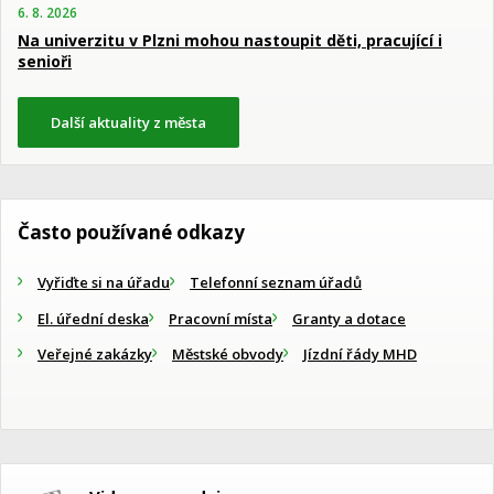
6. 8. 2026
Na univerzitu v Plzni mohou nastoupit děti, pracující i
senioři
Další aktuality z města
Často používané odkazy
Vyřiďte si na úřadu
Telefonní seznam úřadů
El. úřední deska
Pracovní místa
Granty a dotace
Veřejné zakázky
Městské obvody
Jízdní řády MHD