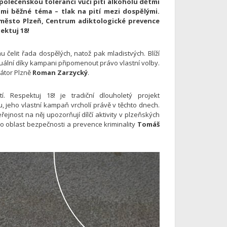
společenskou toleranci vůči pití alkoholu dětmi
lmi běžné téma – tlak na pití mezi dospělými.
o město Plzeň, Centrum adiktologické prevence
ektuj 18!
 čelit řada dospělých, natož pak mladistvých. Blíží
aktuální díky kampani připomenout právo vlastní volby.
mátor Plzně
Roman Zarzycký
.
 Respektuj 18! je tradiční dlouholetý projekt
 jeho vlastní kampaň vrcholí právě v těchto dnech.
ejnost na něj upozorňují dílčí aktivity v plzeňských
 pro oblast bezpečnosti a prevence kriminality
Tomáš