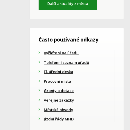
Další aktuality z města
Často používané odkazy
Vyřiďte si na úřadu
Telefonní seznam úřadů
El. úřední deska
Pracovní místa
Granty a dotace
Veřejné zakázky
Městské obvody
Jízdní řády MHD