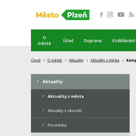
Přeskočit
na
obsah
O
Úřad
Doprava
Vzdělávání
městě
Úvod
O městě
Aktuality
Aktuality z města
Kamp
Aktuality
Aktuality z města
Aktuality z obvodů
Pro média