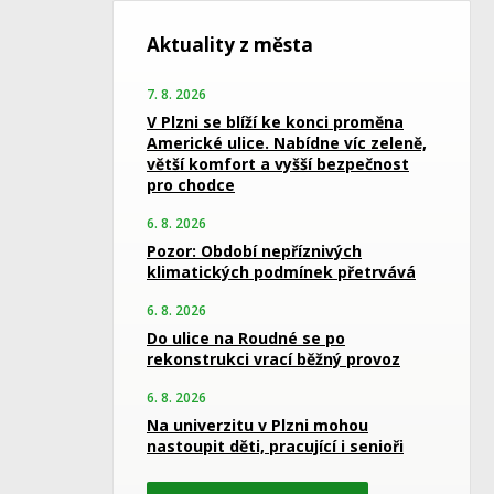
Aktuality z města
7. 8. 2026
V Plzni se blíží ke konci proměna
Americké ulice. Nabídne víc zeleně,
větší komfort a vyšší bezpečnost
pro chodce
6. 8. 2026
Pozor: Období nepříznivých
klimatických podmínek přetrvává
6. 8. 2026
Do ulice na Roudné se po
rekonstrukci vrací běžný provoz
6. 8. 2026
Na univerzitu v Plzni mohou
nastoupit děti, pracující i senioři