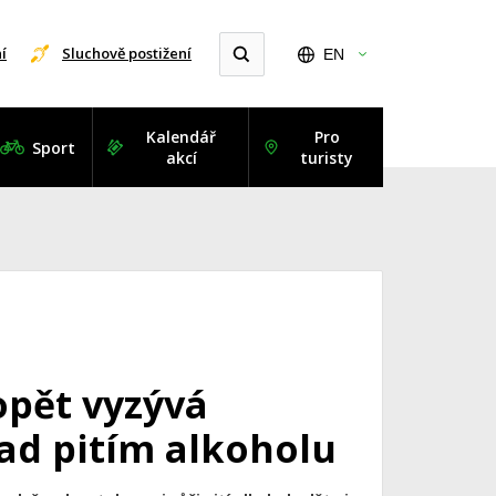
í
Sluchově postižení
EN
Kalendář
Pro
Sport
akcí
turisty
opět vyzývá
ad pitím alkoholu