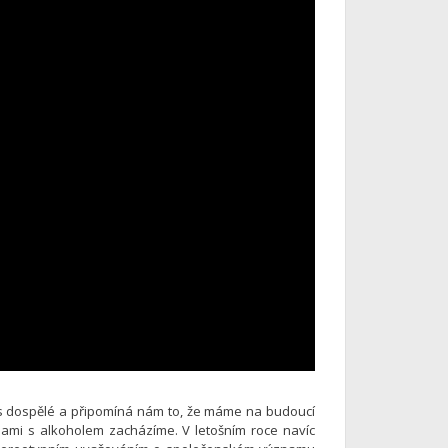
ás dospělé a připomíná nám to, že máme na budoucí
sami s alkoholem zacházíme. V letošním roce navíc