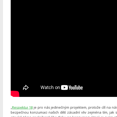
„
Respektuj 18
je pro nás jedinečným projektem, protože cílí na n
bezpečnou konzumaci našich dětí zásadní vliv zejména tím, jak 