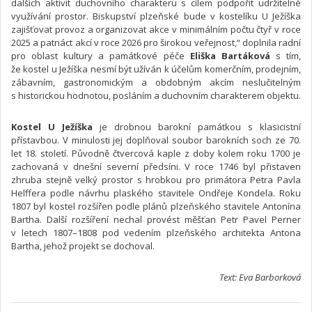
dalších aktivit duchovního charakteru s cílem podpořit udržitelné
využívání prostor. Biskupství plzeňské bude v kostelíku U Ježíška
zajišťovat provoz a organizovat akce v minimálním počtu čtyř v roce
2025 a patnáct akcí v roce 2026 pro širokou veřejnost,“ doplnila radní
pro oblast kultury a památkové péče
Eliška Bartáková
s tím,
že kostel u Ježíška nesmí být užíván k účelům komerčním, prodejním,
zábavním, gastronomickým a obdobným akcím neslučitelným
s historickou hodnotou, posláním a duchovním charakterem objektu.
Kostel U Ježíška
je drobnou barokní památkou s klasicistní
přístavbou. V minulosti jej doplňoval soubor barokních soch ze 70.
let 18. století. Původně čtvercová kaple z doby kolem roku 1700 je
zachovaná v dnešní severní předsíni. V roce 1746 byl přistaven
zhruba stejně velký prostor s hrobkou pro primátora Petra Pavla
Helffera podle návrhu plaského stavitele Ondřeje Kondela. Roku
1807 byl kostel rozšířen podle plánů plzeňského stavitele Antonína
Bartha. Další rozšíření nechal provést měšťan Petr Pavel Perner
v letech 1807–1808 pod vedením plzeňského architekta Antona
Bartha, jehož projekt se dochoval.
Text: Eva Barborková