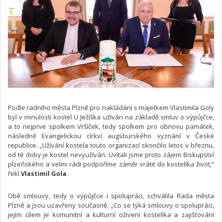
Podle radního města Plzně pro nakládání s majetkem Vlastimila Goly
byl v minulosti kostel U Ježíška užíván na základě smluv o výpůjčce,
a to nejprve spolkem Vršíček, tedy spolkem pro obnovu památek,
následně Evangelickou církví augsburského vyznání v České
republice. „Užívání kostela touto organizací skončilo letos v březnu,
od té doby je kostel nevyužíván. Uvítali jsme proto zájem Biskupství
plzeňského a velmi rádi podpoříme záměr vrátit do kostelíka život,“
řekl
Vlastimil Gola
.
Obě smlouvy, tedy o výpůjčce i spolupráci, schválila Rada města
Plzně a jsou uzavřeny současně. „Co se týká smlouvy o spolupráci,
jejím cílem je komunitní a kulturní oživení kostelíka a zajišťování