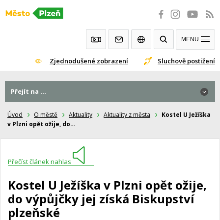
Přeskočit
na
obsah
MENU
Zjednodušené zobrazení
Sluchově postižení
Přejít na ...
Úvod
O městě
Aktuality
Aktuality z města
Kostel U Ježíška
v Plzni opět ožije, do…
Přečíst článek nahlas
Kostel U Ježíška v Plzni opět ožije,
do výpůjčky jej získá Biskupství
plzeňské