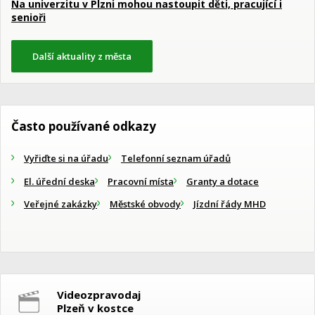
Na univerzitu v Plzni mohou nastoupit děti, pracující i
senioři
Další aktuality z města
Často používané odkazy
Vyřiďte si na úřadu
Telefonní seznam úřadů
El. úřední deska
Pracovní místa
Granty a dotace
Veřejné zakázky
Městské obvody
Jízdní řády MHD
Videozpravodaj
Plzeň v kostce