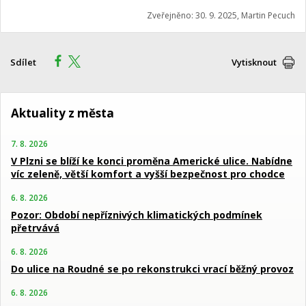
Zveřejněno: 30. 9. 2025, Martin Pecuch
Sdílet
Vytisknout
Aktuality z města
7. 8. 2026
V Plzni se blíží ke konci proměna Americké ulice. Nabídne
víc zeleně, větší komfort a vyšší bezpečnost pro chodce
6. 8. 2026
Pozor: Období nepříznivých klimatických podmínek
přetrvává
6. 8. 2026
Do ulice na Roudné se po rekonstrukci vrací běžný provoz
6. 8. 2026