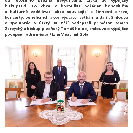
od letošního března nevyužívaná, získá do výpůjčky
biskupství. To chce v kostelíku pořádat bohoslužby
a kulturně vzdělávací akce související s činností církve,
koncerty, benefičních akce, výstavy, setkání a další. Smlouvu
o spolupráci v úterý 30. září podepsali primátor Roman
Zarzycký a biskup plzeňský Tomáš Holub, smlouvu o výpůjčce
podepsal radní města Plzně Vlastimil Gola.