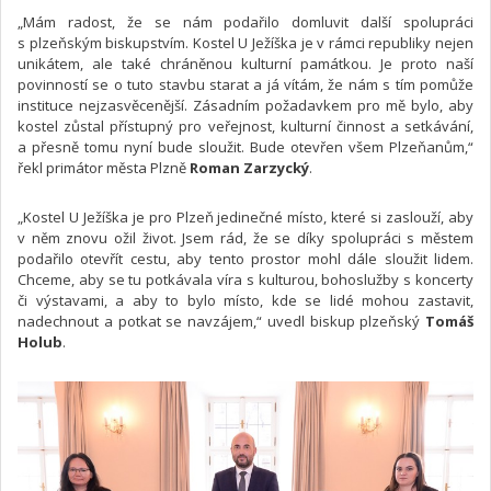
„Mám radost, že se nám podařilo domluvit další spolupráci
s plzeňským biskupstvím. Kostel U Ježíška je v rámci republiky nejen
unikátem, ale také chráněnou kulturní památkou. Je proto naší
povinností se o tuto stavbu starat a já vítám, že nám s tím pomůže
instituce nejzasvěcenější. Zásadním požadavkem pro mě bylo, aby
kostel zůstal přístupný pro veřejnost, kulturní činnost a setkávání,
a přesně tomu nyní bude sloužit. Bude otevřen všem Plzeňanům,“
řekl primátor města Plzně
Roman Zarzycký
.
„Kostel U Ježíška je pro Plzeň jedinečné místo, které si zaslouží, aby
v něm znovu ožil život. Jsem rád, že se díky spolupráci s městem
podařilo otevřít cestu, aby tento prostor mohl dále sloužit lidem.
Chceme, aby se tu potkávala víra s kulturou, bohoslužby s koncerty
či výstavami, a aby to bylo místo, kde se lidé mohou zastavit,
nadechnout a potkat se navzájem,“ uvedl biskup plzeňský
Tomáš
Holub
.