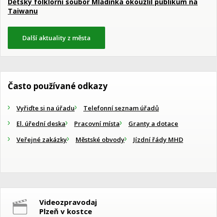
Dětský folklorní soubor Mladinka okouzlil publikum na
Taiwanu
Další aktuality z města
Často používané odkazy
Vyřiďte si na úřadu
Telefonní seznam úřadů
El. úřední deska
Pracovní místa
Granty a dotace
Veřejné zakázky
Městské obvody
Jízdní řády MHD
Videozpravodaj
Plzeň v kostce