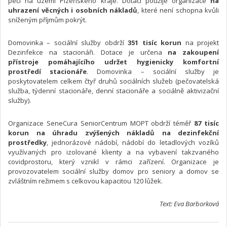
péči na území Plzeňského kraje. Dotaci použije organizace
na
uhrazení věcných i osobních nákladů
, které není schopna kvůli
sníženým příjmům pokrýt.
Domovinka – sociální služby obdrží
351 tisíc korun
na projekt
Dezinfekce na stacionáři. Dotace je určena
na zakoupení
přístroje pomáhajícího udržet hygienicky komfortní
prostředí stacionáře
. Domovinka – sociální služby je
poskytovatelem celkem čtyř druhů sociálních služeb (pečovatelská
služba, týdenní stacionáře, denní stacionáře a sociálně aktivizační
služby).
Organizace SeneCura SeniorCentrum MOPT obdrží téměř
87 tisíc
korun
na úhradu zvýšených nákladů na dezinfekční
prostředky
, jednorázové nádobí, nádobí do letadlových vozíků
využívaných pro izolované klienty a na vybavení takzvaného
covidprostoru, který vznikl v rámci zařízení. Organizace je
provozovatelem sociální služby domov pro seniory a domov se
zvláštním režimem s celkovou kapacitou 120 lůžek.
Text: Eva Barborková