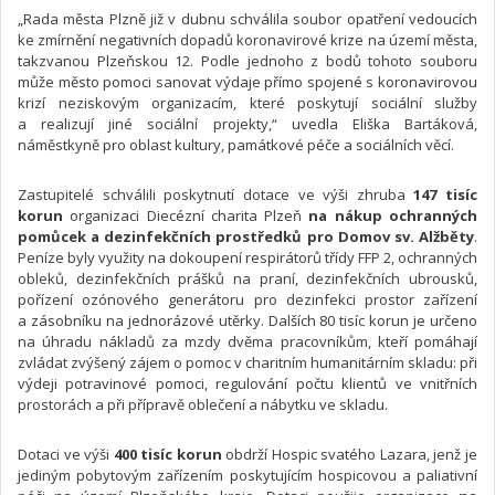
„Rada města Plzně již v dubnu schválila soubor opatření vedoucích
ke zmírnění negativních dopadů koronavirové krize na území města,
takzvanou Plzeňskou 12. Podle jednoho z bodů tohoto souboru
může město pomoci sanovat výdaje přímo spojené s koronavirovou
krizí neziskovým organizacím, které poskytují sociální služby
a realizují jiné sociální projekty,“ uvedla Eliška Bartáková,
náměstkyně pro oblast kultury, památkové péče a sociálních věcí.
Zastupitelé schválili poskytnutí dotace ve výši zhruba
147 tisíc
korun
organizaci Diecézní charita Plzeň
na nákup ochranných
pomůcek a dezinfekčních prostředků pro Domov sv. Alžběty
.
Peníze byly využity na dokoupení respirátorů třídy FFP 2, ochranných
obleků, dezinfekčních prášků na praní, dezinfekčních ubrousků,
pořízení ozónového generátoru pro dezinfekci prostor zařízení
a zásobníku na jednorázové utěrky. Dalších 80 tisíc korun je určeno
na úhradu nákladů za mzdy dvěma pracovníkům, kteří pomáhají
zvládat zvýšený zájem o pomoc v charitním humanitárním skladu: při
výdeji potravinové pomoci, regulování počtu klientů ve vnitřních
prostorách a při přípravě oblečení a nábytku ve skladu.
Dotaci ve výši
400 tisíc korun
obdrží Hospic svatého Lazara, jenž je
jediným pobytovým zařízením poskytujícím hospicovou a paliativní