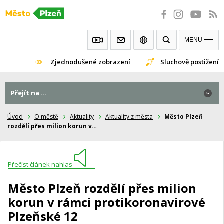
Přeskočit
na
obsah
MENU
Zjednodušené zobrazení
Sluchově postižení
Přejít na ...
Úvod
O městě
Aktuality
Aktuality z města
Město Plzeň
rozdělí přes milion korun v…
Přečíst článek nahlas
Město Plzeň rozdělí přes milion
korun v rámci protikoronavirové
Plzeňské 12