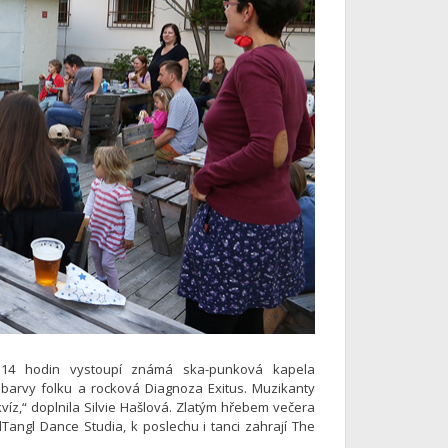
14 hodin vystoupí známá ska-punková kapela
 barvy folku a rocková Diagnoza Exitus. Muzikanty
víz,“ doplnila Silvie Hašlová. Zlatým hřebem večera
angl Dance Studia, k poslechu i tanci zahrají The