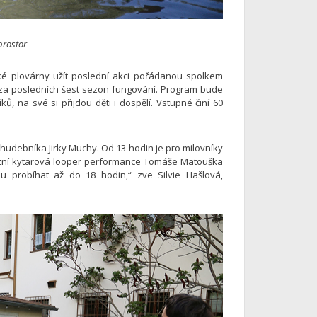
 prostor
é plovárny užít poslední akci pořádanou spolkem
li za posledních šest sezon fungování. Program bude
ů, na své si přijdou děti i dospělí. Vstupné činí 60
debníka Jirky Muchy. Od 13 hodin je pro milovníky
azní kytarová looper performance Tomáše Matouška
u probíhat až do 18 hodin,“ zve Silvie Hašlová,