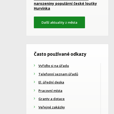
narozeniny populární české loutky
Hurvínka
Další aktuality z města
Často používané odkazy
Vyřiďte si na úřadu
Telefonní seznam úřadů
El. úřední deska
Pracovní místa
Granty a dotace
Veřejné zakázky