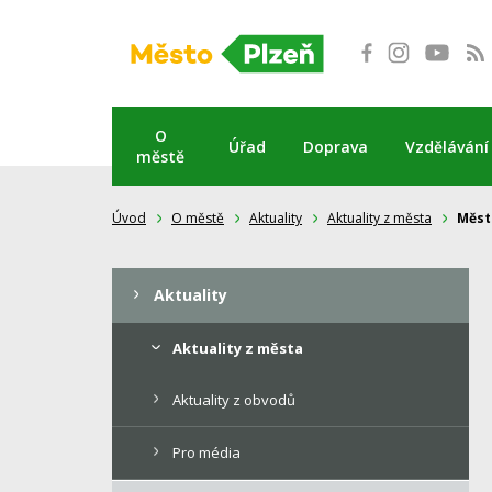
Přeskočit
na
obsah
O
Úřad
Doprava
Vzdělávání
městě
Úvod
O městě
Aktuality
Aktuality z města
Měst
Aktuality
Aktuality z města
Aktuality z obvodů
Pro média