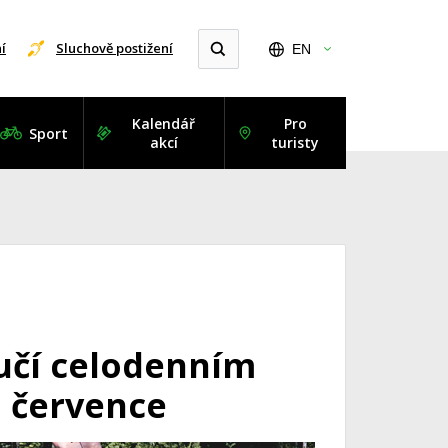
í
Sluchově postižení
EN
Kalendář
Pro
Sport
akcí
turisty
učí celodenním
. července