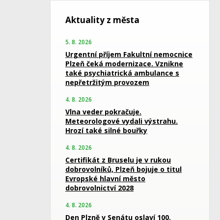
Aktuality z města
5. 8. 2026
Urgentní příjem Fakultní nemocnice
Plzeň čeká modernizace. Vznikne
také psychiatrická ambulance s
nepřetržitým provozem
4. 8. 2026
Vlna veder pokračuje.
Meteorologové vydali výstrahu.
Hrozí také silné bouřky
4. 8. 2026
Certifikát z Bruselu je v rukou
dobrovolníků, Plzeň bojuje o titul
Evropské hlavní město
dobrovolnictví 2028
4. 8. 2026
Den Plzně v Senátu oslaví 100.