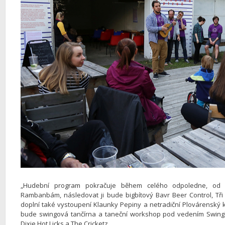
„Hudební program pokračuje během celého odpoledne, od 
Rambanbám, následovat ji bude bigbítový Bavr Beer Control, Tři
doplní také vystoupení Klaunky Pepiny a netradiční Plovárenský k
bude swingová tančírna a taneční workshop pod vedením SwinglT
Dixie Hot Licks a The Cricketz.