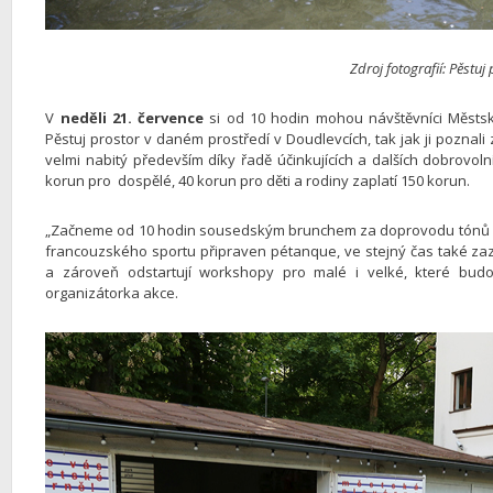
Zdroj fotografií: Pěstuj
V
neděli 21. července
si od 10 hodin mohou návštěvníci Městsk
Pěstuj prostor v daném prostředí v Doudlevcích, tak jak ji pozna
velmi nabitý především díky řadě účinkujících a dalších dobrovolník
korun pro dospělé, 40 korun pro děti a rodiny zaplatí 150 korun.
„Začneme od 10 hodin sousedským brunchem za doprovodu tónů hu
francouzského sportu připraven pétanque, ve stejný čas také z
a zároveň odstartují workshopy pro malé i velké, které budo
organizátorka akce.