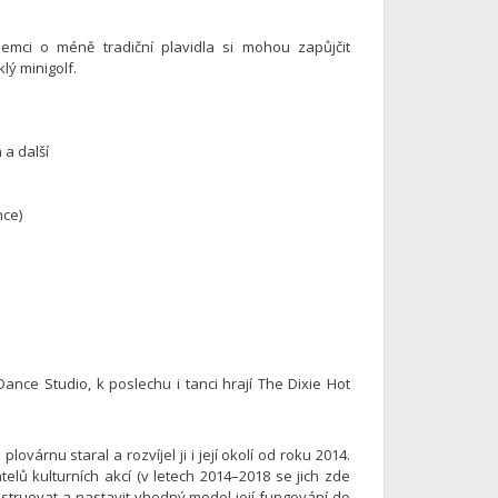
jemci o méně tradiční plavidla si mohou zapůjčit
lý minigolf.
 a další
nce)
ance Studio, k poslechu i tanci hrají The Dixie Hot
várnu staral a rozvíjel ji i její okolí od roku 2014.
telů kulturních akcí (v letech 2014–2018 se jich zde
nstruovat a nastavit vhodný model její fungování do