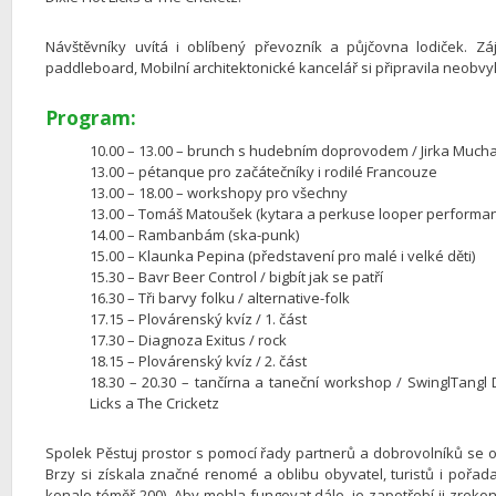
Návštěvníky uvítá i oblíbený převozník a půjčovna lodiček. Zá
paddleboard, Mobilní architektonické kancelář si připravila neobvyk
Program:
10.00 – 13.00 – brunch s hudebním doprovodem / Jirka Mucha
13.00 – pétanque pro začátečníky i rodilé Francouze
13.00 – 18.00 – workshopy pro všechny
13.00 – Tomáš Matoušek (kytara a perkuse looper performa
14.00 – Rambanbám (ska-punk)
15.00 – Klaunka Pepina (představení pro malé i velké děti)
15.30 – Bavr Beer Control / bigbít jak se patří
16.30 – Tři barvy folku / alternative-folk
17.15 – Plovárenský kvíz / 1. část
17.30 – Diagnoza Exitus / rock
18.15 – Plovárenský kvíz / 2. část
18.30 – 20.30 – tančírna a taneční workshop / SwinglTangl D
Licks a The Cricketz
Spolek Pěstuj prostor s pomocí řady partnerů a dobrovolníků se o plo
Brzy si získala značné renomé a oblibu obyvatel, turistů i pořada
konalo téměř 200). Aby mohla fungovat dále, je zapotřebí ji zreko