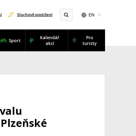
í
Sluchově postižení
EN
Kalendář
Pro
Sport
akcí
turisty
valu
 Plzeňské