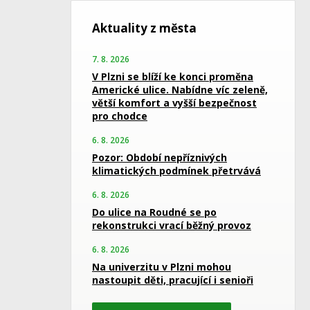
Aktuality z města
7. 8. 2026
V Plzni se blíží ke konci proměna
Americké ulice. Nabídne víc zeleně,
větší komfort a vyšší bezpečnost
pro chodce
6. 8. 2026
Pozor: Období nepříznivých
klimatických podmínek přetrvává
6. 8. 2026
Do ulice na Roudné se po
rekonstrukci vrací běžný provoz
6. 8. 2026
Na univerzitu v Plzni mohou
nastoupit děti, pracující i senioři