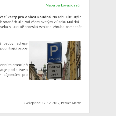
Mapa parkovacích zón
ovací karty pro oblast Roudná
. Na rohu ulic Otýlie
ch stranách ulic Pod Všemi svatými v úseku Malická –
seku v ulici Bělohorská vznikne zhruba osmdesát
ké osoby, adresy
podnikající osoby
enní tolerancí při
tuje podle Pavla
or zájemcům pro
Zveřejněno: 17. 12. 2012, Pecuch Martin