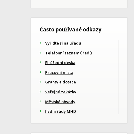
Často používané odkazy
Vyřiďte si na úřadu
Telefonní seznam úřadů
El. úřední deska
Pracovní místa
Granty a dotace
Veřejné zakázky
Městské obvody
Jízdní řády MHD