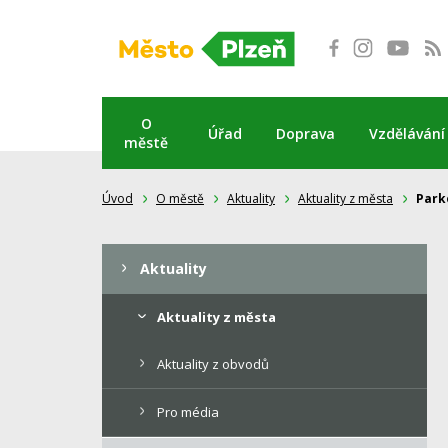
Přeskočit
na
obsah
O
Úřad
Doprava
Vzdělávání
městě
Úvod
O městě
Aktuality
Aktuality z města
Park
Aktuality
Aktuality z města
Aktuality z obvodů
Pro média