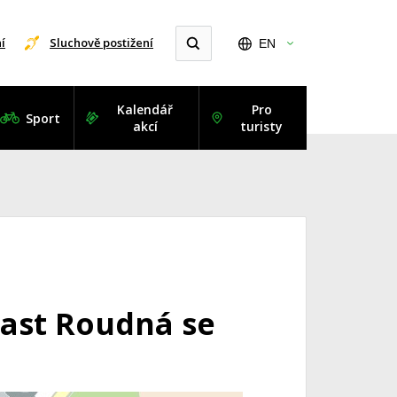
í
Sluchově postižení
EN
Kalendář
Pro
Sport
akcí
turisty
last Roudná se