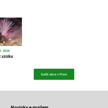
0. 2026
y vzniku
Další akce v Plzni
Novinky e-mailem