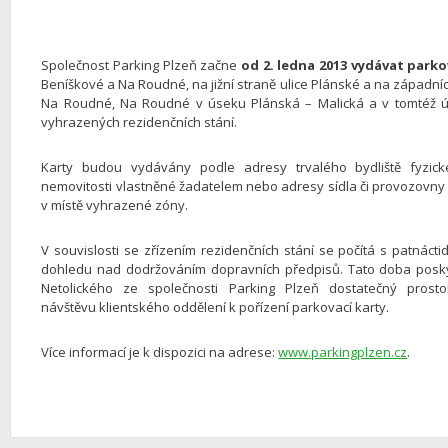
Společnost Parking Plzeň začne
od 2. ledna 2013 vydávat park
Beníškové a Na Roudné, na jižní straně ulice Plánské a na západní
Na Roudné, Na Roudné v úseku Plánská – Malická a v tomtéž ú
vyhrazených rezidenčních stání.
Karty budou vydávány podle adresy trvalého bydliště fyzic
nemovitosti vlastněné žadatelem nebo adresy sídla či provozovny 
v místě vyhrazené zóny.
V souvislosti se zřízením rezidenčních stání se počítá s patnáctid
dohledu nad dodržováním dopravních předpisů. Tato doba posky
Netolického ze společnosti Parking Plzeň dostatečný prost
návštěvu klientského oddělení k pořízení parkovací karty.
Více informací je k dispozici na adrese:
www.parkingplzen.cz
.