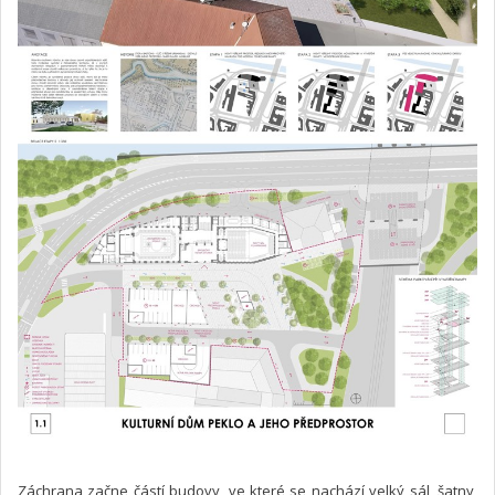
Záchrana začne částí budovy, ve které se nachází velký sál, šatny,