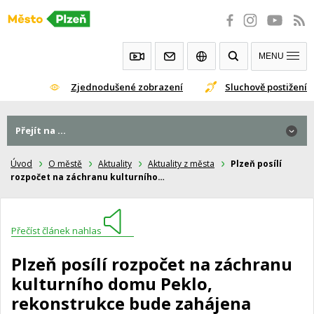
Přeskočit
na
obsah
MENU
Zjednodušené zobrazení
Sluchově postižení
Přejít na ...
Úvod
O městě
Aktuality
Aktuality z města
Plzeň posílí
rozpočet na záchranu kulturního…
Přečíst článek nahlas
Plzeň posílí rozpočet na záchranu
kulturního domu Peklo,
rekonstrukce bude zahájena