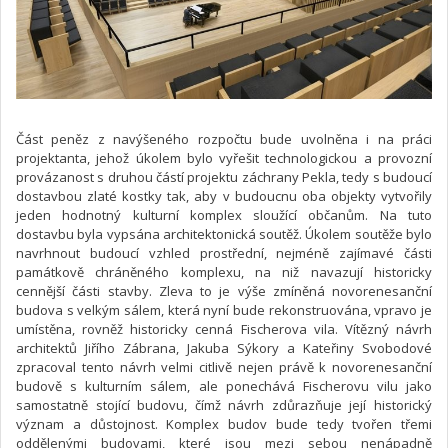
Část peněz z navýšeného rozpočtu bude uvolněna i na práci
projektanta, jehož úkolem bylo vyřešit technologickou a provozní
provázanost s druhou částí projektu záchrany Pekla, tedy s budoucí
dostavbou zlaté kostky tak, aby v budoucnu oba objekty vytvořily
jeden hodnotný kulturní komplex sloužící občanům. Na tuto
dostavbu byla vypsána architektonická soutěž. Úkolem soutěže bylo
navrhnout budoucí vzhled prostřední, nejméně zajímavé části
památkově chráněného komplexu, na niž navazují historicky
cennější části stavby. Zleva to je výše zmíněná novorenesanční
budova s velkým sálem, která nyní bude rekonstruována, vpravo je
umístěna, rovněž historicky cenná Fischerova vila. Vítězný návrh
architektů Jiřího Zábrana, Jakuba Sýkory a Kateřiny Svobodové
zpracoval tento návrh velmi citlivě nejen právě k novorenesanční
budově s kulturním sálem, ale ponechává Fischerovu vilu jako
samostatně stojící budovu, čímž návrh zdůrazňuje její historický
význam a důstojnost. Komplex budov bude tedy tvořen třemi
oddělenými budovami, které jsou mezi sebou nenápadně