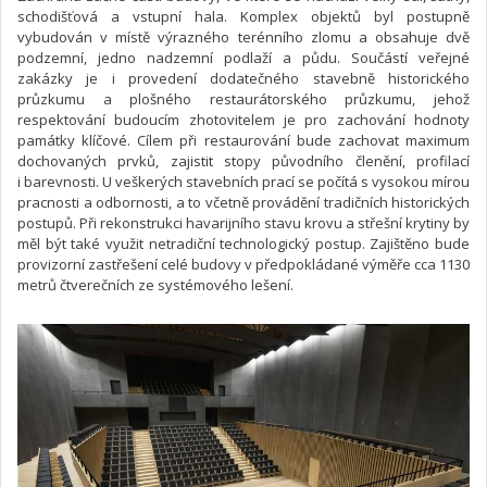
schodišťová a vstupní hala. Komplex objektů byl postupně
vybudován v místě výrazného terénního zlomu a obsahuje dvě
podzemní, jedno nadzemní podlaží a půdu. Součástí veřejné
zakázky je i provedení dodatečného stavebně historického
průzkumu a plošného restaurátorského průzkumu, jehož
respektování budoucím zhotovitelem je pro zachování hodnoty
památky klíčové. Cílem při restaurování bude zachovat maximum
dochovaných prvků, zajistit stopy původního členění, profilací
i barevnosti. U veškerých stavebních prací se počítá s vysokou mírou
pracnosti a odbornosti, a to včetně provádění tradičních historických
postupů. Při rekonstrukci havarijního stavu krovu a střešní krytiny by
měl být také využit netradiční technologický postup. Zajištěno bude
provizorní zastřešení celé budovy v předpokládané výměře cca 1130
metrů čtverečních ze systémového lešení.