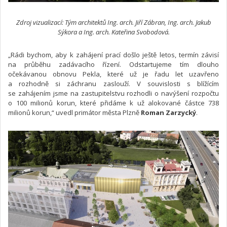
Zdroj vizualizací: Tým architektů Ing. arch. Jiří Zábran, Ing. arch. Jakub
Sýkora a Ing. arch. Kateřina Svobodová.
„Rádi bychom, aby k zahájení prací došlo ještě letos, termín závisí
na průběhu zadávacího řízení. Odstartujeme tím dlouho
očekávanou obnovu Pekla, které už je řadu let uzavřeno
a rozhodně si záchranu zaslouží. V souvislosti s blížícím
se zahájením jsme na zastupitelstvu rozhodli o navýšení rozpočtu
o 100 milionů korun, které přidáme k už alokované částce 738
milionů korun,“ uvedl primátor města Plzně
Roman Zarzycký
.