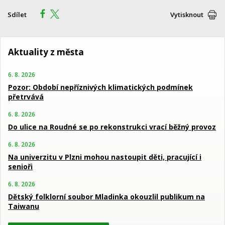
Sdílet
Vytisknout
Aktuality z města
6. 8. 2026
Pozor: Období nepříznivých klimatických podmínek
přetrvává
6. 8. 2026
Do ulice na Roudné se po rekonstrukci vrací běžný provoz
6. 8. 2026
Na univerzitu v Plzni mohou nastoupit děti, pracující i
senioři
6. 8. 2026
Dětský folklorní soubor Mladinka okouzlil publikum na
Taiwanu