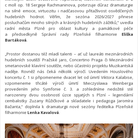
c moll op. 18 Sergeje Rachmaninova, potvrzuje důraz dramaturgie
na silné emoce, virtuozitu i nadčasovou přitažlivost osvědčených
hudebních hodnot. Věřím, že sezóna 2026/2027 přinese
posluchačům mnoho silných a krásných hudebních zážitků,“ uvedla
radní města Plzně pro oblast kultury a památkové péče
a předsedkyně Správní rady Plzeňské filharmonie
Eliška
Bartáková
.
„Prostor dostanou též mladí talenti – ať už laureáti mezinárodních
hudebních soutěží Pražské jaro, Concertino Praga či Mezinárodní
smetanovské klavírní soutěže, nebo účastníci projektu Muzikantská
naděje. Rovněž nás čeká několik výročí. Uvedením Houslového
koncertu č. 1 si připomeneme dvacet let od úmrtí Viktora Kalabise,
vzpomeneme třicáté výročí úmrtí Mieczysława Weinberga
provedením jeho Symfonie č. 3. a zohledníme nedožité sté
narozeniny dvou osobností úzce spjatých s Plzní – legendární
cembalistky Zuzany Růžičkové a skladatele i pedagoga Jaromíra
Bažanta,“ doplnila k dramaturgii nové sezóny ředitelka Plzeňské
filharmonie
Lenka Kavalová
.