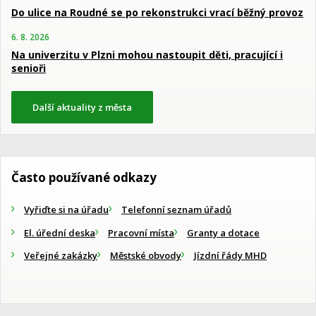
Do ulice na Roudné se po rekonstrukci vrací běžný provoz
6. 8. 2026
Na univerzitu v Plzni mohou nastoupit děti, pracující i
senioři
Další aktuality z města
Často používané odkazy
Vyřiďte si na úřadu
Telefonní seznam úřadů
El. úřední deska
Pracovní místa
Granty a dotace
Veřejné zakázky
Městské obvody
Jízdní řády MHD