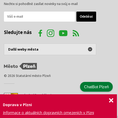
Nechte si pohodlně zasílat novinky na svůj e-mail
Sledujte nás
© 2026 Statutární město Plzeň
ChatBot Plzeň
náměstí Republiky 1
301 00 Plzeň
Doprava v Plzni
Tel.: +420 378 031 111
E-mail:
posta@plzen.eu
Informace o aktuálních dopravních omezeních v Plzni