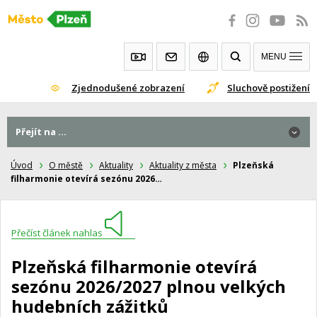
Přeskočit
na
obsah
MENU
Zjednodušené zobrazení
Sluchově postižení
Přejít na ...
Úvod
O městě
Aktuality
Aktuality z města
Plzeňská
filharmonie otevírá sezónu 2026…
Přečíst článek nahlas
Plzeňská filharmonie otevírá
sezónu 2026/2027 plnou velkých
hudebních zážitků