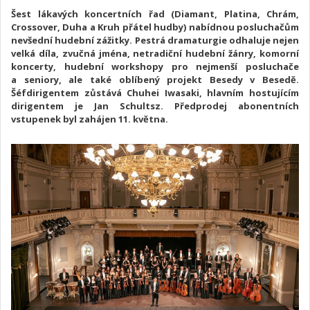
Šest lákavých koncertních řad (Diamant, Platina, Chrám,
Crossover, Duha a Kruh přátel hudby) nabídnou posluchačům
nevšední hudební zážitky. Pestrá dramaturgie odhaluje nejen
velká díla, zvučná jména, netradiční hudební žánry, komorní
koncerty, hudební workshopy pro nejmenší posluchače
a seniory, ale také oblíbený projekt Besedy v Besedě.
Šéfdirigentem zůstává Chuhei Iwasaki, hlavním hostujícím
dirigentem je Jan Schultsz. Předprodej abonentních
vstupenek byl zahájen 11. května.