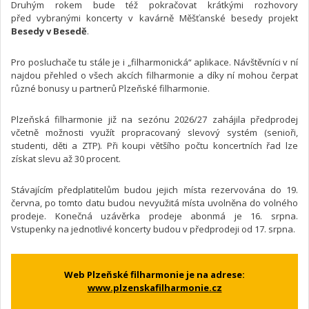
Druhým rokem bude též pokračovat krátkými rozhovory
před vybranými koncerty v kavárně Měšťanské besedy projekt
Besedy v Besedě
.
Pro posluchače tu stále je i „filharmonická“ aplikace. Návštěvníci v ní
najdou přehled o všech akcích filharmonie a díky ní mohou čerpat
různé bonusy u partnerů Plzeňské filharmonie.
Plzeňská filharmonie již na sezónu 2026/27 zahájila předprodej
včetně možnosti využít propracovaný slevový systém (senioři,
studenti, děti a ZTP). Při koupi většího počtu koncertních řad lze
získat slevu až 30 procent.
Stávajícím předplatitelům budou jejich místa rezervována do 19.
června, po tomto datu budou nevyužitá místa uvolněna do volného
prodeje. Konečná uzávěrka prodeje abonmá je 16. srpna.
Vstupenky na jednotlivé koncerty budou v předprodeji od 17. srpna.
Web Plzeňské filharmonie je na adrese:
www.plzenskafilharmonie.cz