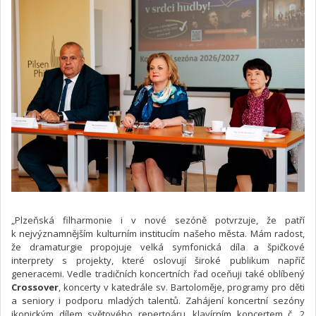
„Plzeňská filharmonie i v nové sezóně potvrzuje, že patří
k nejvýznamnějším kulturním institucím našeho města. Mám radost,
že dramaturgie propojuje velká symfonická díla a špičkové
interprety s projekty, které oslovují široké publikum napříč
generacemi. Vedle tradičních koncertních řad oceňuji také oblíbený
Crossover
, koncerty v katedrále sv. Bartoloměje, programy pro děti
a seniory i podporu mladých talentů. Zahájení koncertní sezóny
ikonickým dílem světového repertoáru, klavírním koncertem č. 2