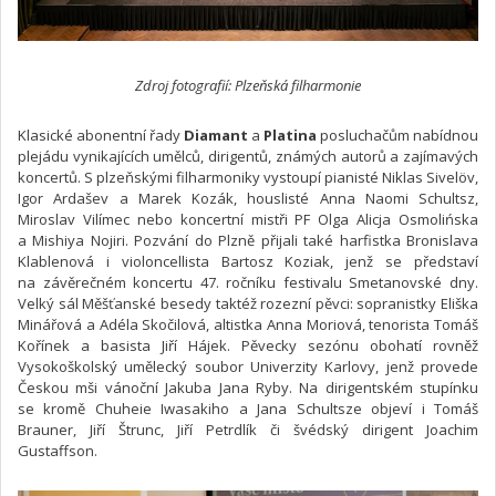
Zdroj fotografií: Plzeňská filharmonie
Klasické abonentní řady
Diamant
a
Platina
posluchačům nabídnou
plejádu vynikajících umělců, dirigentů, známých autorů a zajímavých
koncertů. S plzeňskými filharmoniky vystoupí pianisté Niklas Sivelöv,
Igor Ardašev a Marek Kozák, houslisté Anna Naomi Schultsz,
Miroslav Vilímec nebo koncertní mistři PF Olga Alicja Osmolińska
a Mishiya Nojiri. Pozvání do Plzně přijali také harfistka Bronislava
Klablenová i violoncellista Bartosz Koziak, jenž se představí
na závěrečném koncertu 47. ročníku festivalu Smetanovské dny.
Velký sál Měšťanské besedy taktéž rozezní pěvci: sopranistky Eliška
Minářová a Adéla Skočilová, altistka Anna Moriová, tenorista Tomáš
Kořínek a basista Jiří Hájek. Pěvecky sezónu obohatí rovněž
Vysokoškolský umělecký soubor Univerzity Karlovy, jenž provede
Českou mši vánoční Jakuba Jana Ryby. Na dirigentském stupínku
se kromě Chuheie Iwasakiho a Jana Schultsze objeví i Tomáš
Brauner, Jiří Štrunc, Jiří Petrdlík či švédský dirigent Joachim
Gustaffson.