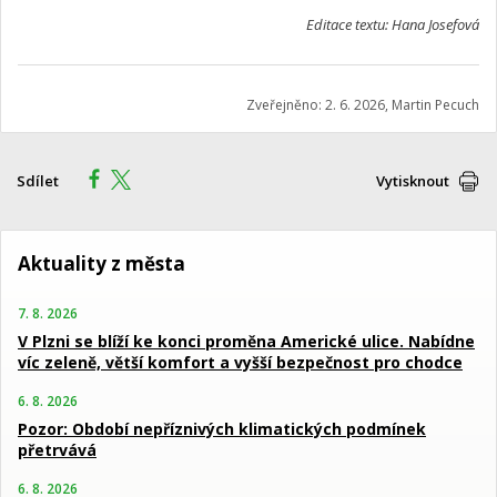
Editace textu: Hana Josefová
Zveřejněno: 2. 6. 2026, Martin Pecuch
Sdílet
Vytisknout
Aktuality z města
7. 8. 2026
V Plzni se blíží ke konci proměna Americké ulice. Nabídne
víc zeleně, větší komfort a vyšší bezpečnost pro chodce
6. 8. 2026
Pozor: Období nepříznivých klimatických podmínek
přetrvává
6. 8. 2026