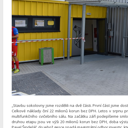
„Stavbu sokolovny jsme rozdělili na dvě části. První část jsme dost
Celkové náklady činí 22 milionů korun bez DPH. Letos v srpnu 
multifunkčního cvičebního sálu. Na začátku září podepíšeme smlo
druhou etapu jsou ve výši 20 milionů korun bez DPH, doba výsta
Pavel Šindelář, do jehož gesce spadá magistrátní odbor investic, kt