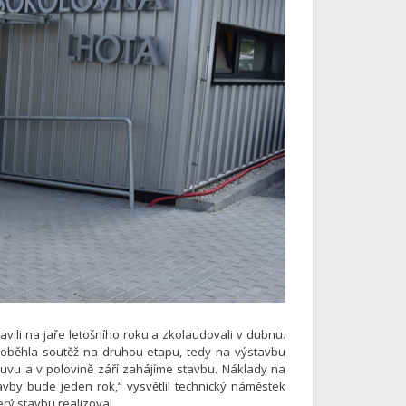
avili na jaře letošního roku a zkolaudovali v dubnu.
proběhla soutěž na druhou etapu, tedy na výstavbu
uvu a v polovině září zahájíme stavbu. Náklady na
vby bude jeden rok,“ vysvětlil technický náměstek
erý stavbu realizoval.