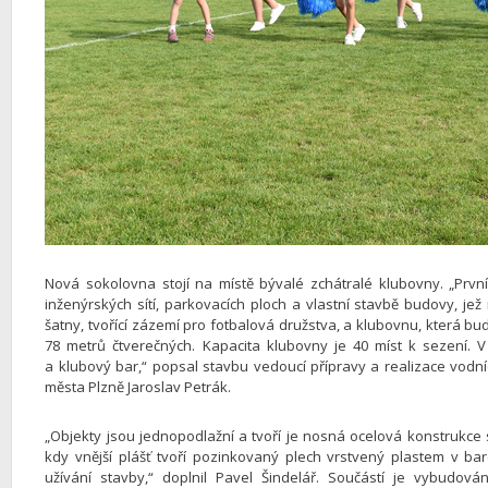
Nová sokolovna stojí na místě bývalé zchátralé klubovny. „Prv
inženýrských sítí, parkovacích ploch a vlastní stavbě budovy, je
šatny, tvořící zázemí pro fotbalová družstva, a klubovnu, která bu
78 metrů čtverečných. Kapacita klubovny je 40 míst k sezení. V 
a klubový bar,“ popsal stavbu vedoucí přípravy a realizace vodn
města Plzně Jaroslav Petrák.
„Objekty jsou jednopodlažní a tvoří je nosná ocelová konstruk
kdy vnější plášť tvoří pozinkovaný plech vrstvený plastem v b
užívání stavby,“ doplnil Pavel Šindelář. Součástí je vybudov