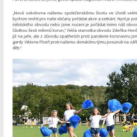
„Nová sokolovna našemu společenskému životu ve Lhotě velm
bychom mohli pro naše občany pořádat akce a setkání. Nyní je p
městského obvodu nebo jsme nuceni je pořádat mimo náš obvod
částkou šesti milionů korun,“ řekla starostka obvodu Zdeňka Hon
již na jaře, ale z důvodu opatřeních proti pandemii koronaviru j
gardy Viktorie Plzeň proti našemu domácímu týmu posunuli na září
děti.“