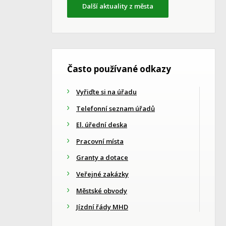
Další aktuality z města
Často používané odkazy
Vyřiďte si na úřadu
Telefonní seznam úřadů
El. úřední deska
Pracovní místa
Granty a dotace
Veřejné zakázky
Městské obvody
Jízdní řády MHD