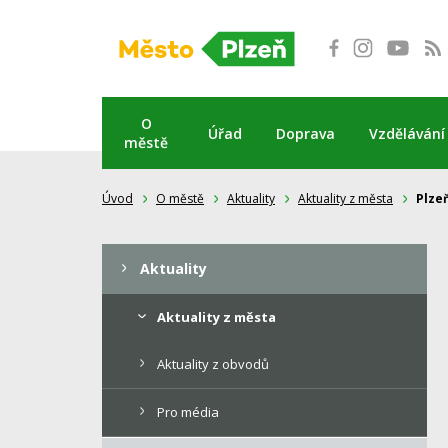
Přeskočit
na
obsah
O
Úřad
Doprava
Vzdělávání
městě
Úvod
O městě
Aktuality
Aktuality z města
Plze
Aktuality
Aktuality z města
Aktuality z obvodů
Pro média