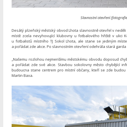
Slavnostní otevření (fotografie
Desátý plzeňský městský obvod Lhota slavnostně otevřel v neděli 6
místě zcela nevyhovující klubovny u fotbalového hřiště v ulic
u fotbalistů místního TJ Sokol Lhota, ale stane se jediným mí
a pořádat zde akce. Po slavnostním otevření odehrála stará garda V
„Našemu rozlohou nejmenšímu městskému obvodu doposud chyběl
a pořádat zde své akce. Stavbou sokolovny město chybějící inf
budoucna stane centrem pro místní občany, kteří se zde budou s
Martin Baxa.