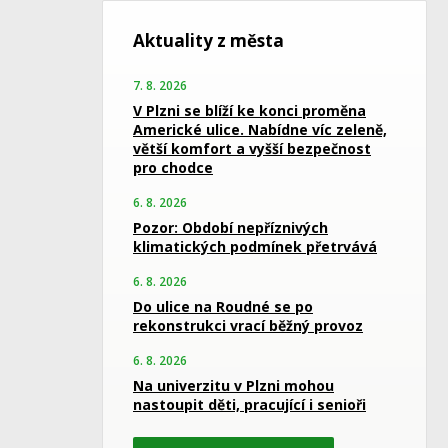
Aktuality z města
7. 8. 2026
V Plzni se blíží ke konci proměna
Americké ulice. Nabídne víc zeleně,
větší komfort a vyšší bezpečnost
pro chodce
6. 8. 2026
Pozor: Období nepříznivých
klimatických podmínek přetrvává
6. 8. 2026
Do ulice na Roudné se po
rekonstrukci vrací běžný provoz
6. 8. 2026
Na univerzitu v Plzni mohou
nastoupit děti, pracující i senioři