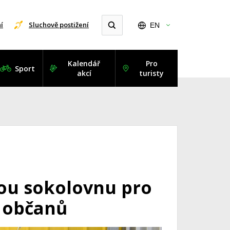
í
Sluchově postižení
EN
Kalendář
Pro
Sport
akcí
turisty
ou sokolovnu pro
í občanů