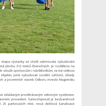
ní etapa výstavby ve Lhotě zahrnovala vybudování
ž má plochu 312 metrů čtverečných. Je rozdělena na
de sloužit sportovcům i návštěvníkům, ta má velikost
objektu jsme vybudovali sociální zařízení, sklady
ích a pozemních staveb Odboru investic Magistrátu
ce se skládaným provětrávaným stěnovým systémem,
arevném provedení. Samozřejmostí je bezbariérové
ání 25 parkovacích míst, nová dešťová kanalizace