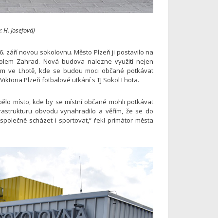
: H. Josefová)
. září novou sokolovnu. Město Plzeň ji postavilo na
i Kolem Zahrad. Nová budova nalezne využití nejen
stem ve Lhotě, kde se budou moci občané potkávat
iktoria Plzeň fotbalové utkání s TJ Sokol Lhota.
o místo, kde by se místní občané mohli potkávat
rastrukturu obvodu vynahradilo a věřím, že se do
polečně scházet i sportovat,“ řekl primátor města