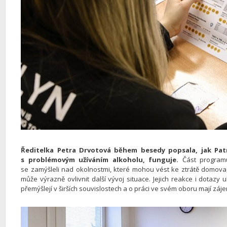
Ředitelka Petra Drvotová během besedy popsala, jak Pat
s problémovým užíváním alkoholu, funguje.
Část programu
se zamýšleli nad okolnostmi, které mohou vést ke ztrátě domova,
může výrazně ovlivnit další vývoj situace. Jejich reakce i dotazy
přemýšlejí v širších souvislostech a o práci ve svém oboru mají záj