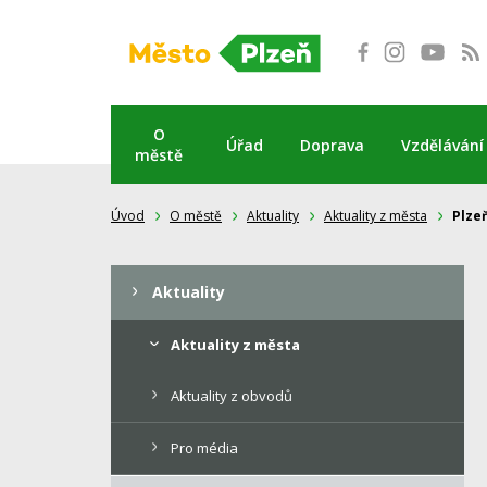
Přeskočit
na
obsah
O
Úřad
Doprava
Vzdělávání
městě
Úvod
O městě
Aktuality
Aktuality z města
Plze
Aktuality
Aktuality z města
Aktuality z obvodů
Pro média