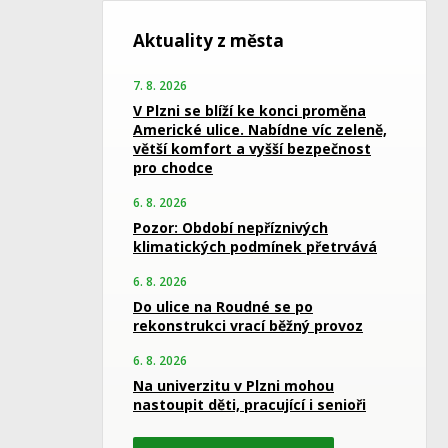
Aktuality z města
7. 8. 2026
V Plzni se blíží ke konci proměna
Americké ulice. Nabídne víc zeleně,
větší komfort a vyšší bezpečnost
pro chodce
6. 8. 2026
Pozor: Období nepříznivých
klimatických podmínek přetrvává
6. 8. 2026
Do ulice na Roudné se po
rekonstrukci vrací běžný provoz
6. 8. 2026
Na univerzitu v Plzni mohou
nastoupit děti, pracující i senioři