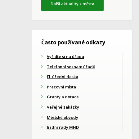
Další aktuality z města
Často používané odkazy
Vyřiďte si na úřadu
Telefonní seznam úřadů
El. úřední deska
Pracovní místa
Granty a dotace
Veřejné zakázky
Městské obvody
Jízdní řády MHD