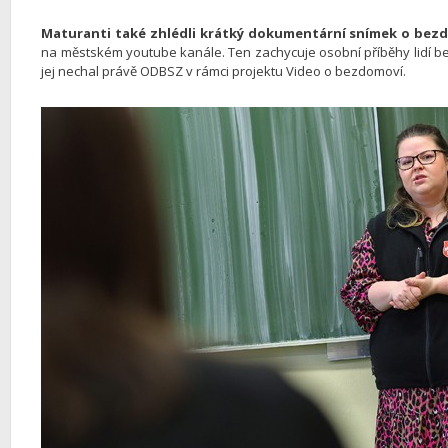
Maturanti také zhlédli krátký dokumentární snímek o bez
na městském youtube kanále. Ten zachycuje osobní příběhy lidí be
jej nechal právě ODBSZ v rámci projektu Video o bezdomoví.