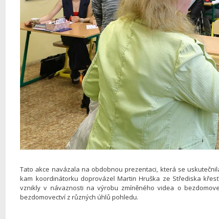
Tato akce navázala na obdobnou prezentaci, která se uskutečnila j
kam koordinátorku doprovázel Martin Hruška ze Střediska křesť
vznikly v návaznosti na výrobu zmíněného videa o bezdomovectv
bezdomovectví z různých úhlů pohledu.