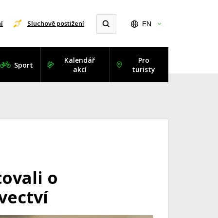
í
Sluchově postižení
EN
Kalendář
Pro
Sport
akcí
turisty
tovali o
vectví