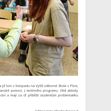
iž loni v listopadu na Vyšší odborné škole v Plzni,
anské pomoci, z terénního programu. Obě aktivity
í a mají za cíl přiblížit studentům problematiku
Editace textu: Monika Krausová