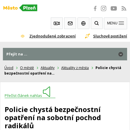
Přeskočit
na
obsah
MENU
Zjednodušené zobrazení
Sluchově postižení
Přejít na ...
Úvod
O městě
Aktuality
Aktuality z města
Policie chystá
bezpečnostní opatření na…
Přečíst článek nahlas
Policie chystá bezpečnostní
opatření na sobotní pochod
radikálů