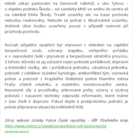
městě zákaz parkování na Denisově nábřeží, v ulici Tylova –
u objektu podniku Škoda – od zastávky MHD ve směru do centra až
na náměstí Emila Škody. Trvalé uzavírky ulic na trase pochodu
nebudou realizovány. Nebude se jednat o dlouhodobé uzavírky,
dotčené ulice budou uzavřeny pouze v případě nutnosti při
průchodu pochodu.
Rozsah přijatého opatření byl stanoven s ohledem na zajištění
bezpečnosti osob, ochrany majetku, veřejného pořádku
a v neposlední řadě i plynulosti a bezpečnosti silničního provozu.
Z tohoto důvodu se jej zúčastní nejen policisté pořádkové, dopravní
a kriminální služby, ale i pořádková jednotka, zásahová jednotka,
policisté z oddělení služební kynologie, antikonfliktní tým, cizinecká
policie a policisté z Krajského ředitelství policie hlavního města
Prahy včetně vrtulníku a mobilního monitorovacího centra.
Nasazené síly a prostředky, plánované počty, výstroj a výzbroj
policistů i nasazení techniky odpovídá informacím, které máme
v tuto chvíli k dispozici. Pokud dojde k protiprávnímu jednání, je
policie připravena situaci bezodkladně řešit.
Zdroj: webové stránky Policie České republiky – KŘP Plzeňského kraje
(
http://www.policie.cz/clanek/zpravodajstvi-plk-bezpecnostni-
opatreni.aspx
)