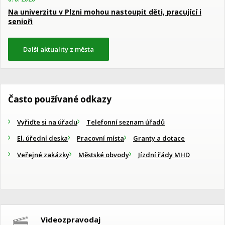
Na univerzitu v Plzni mohou nastoupit děti, pracující i
senioři
Další aktuality z města
Často používané odkazy
Vyřiďte si na úřadu
Telefonní seznam úřadů
El. úřední deska
Pracovní místa
Granty a dotace
Veřejné zakázky
Městské obvody
Jízdní řády MHD
Videozpravodaj