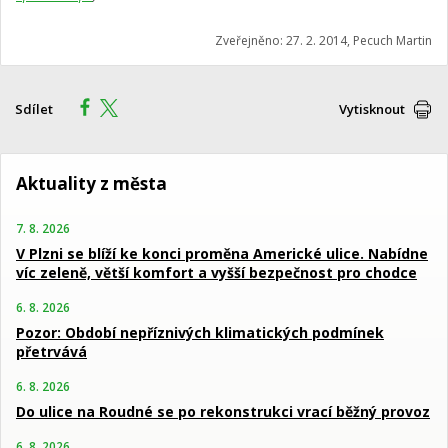
Zveřejněno: 27. 2. 2014, Pecuch Martin
Sdílet
Vytisknout
Aktuality z města
7. 8. 2026
V Plzni se blíží ke konci proměna Americké ulice. Nabídne
víc zeleně, větší komfort a vyšší bezpečnost pro chodce
6. 8. 2026
Pozor: Období nepříznivých klimatických podmínek
přetrvává
6. 8. 2026
Do ulice na Roudné se po rekonstrukci vrací běžný provoz
6. 8. 2026