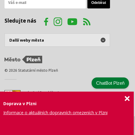
Sledujte nás
© 2026 Statutární město Plzeň
ChatBot Plzeň
náměstí Republiky 1
301 00 Plzeň
Doprava v Plzni
Tel.: +420 378 031 111
E-mail:
posta@plzen.eu
Informace o aktuálních dopravních omezeních v Plzni
Mapa
Prohlášení
Právní
Správa webu
Certifikace
stránek
o přístupnosti
ujednání
města Plzně
ISO