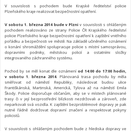
V souvislosti s pochodem bude Krajské ředitelství policie
Plzeňského kraje realizovat bezpečnostní opatření.
V sobotu 1. března 2014 bude v Plzni
v souvislosti s ohlášeným
pochodem realizováno ze strany Policie ČR Krajského ředitelství
policie Plzeňského kraje bezpečnostní opatření k zajištění vnitřního
pořádku a bezpečnosti ve městě. Na základě učiněného oznámení
o konání shromáždění spolupracuje policie s místní samosprávou,
dopravními podniky, městskou policií a ostatními složky
integrovaného záchranného systému.
Pochod by se měl konat dle oznámení
od 14:00 do 17:00 hodin,
v sobotu 1. března 2014
. Plánovaná trasa pochodu by měla
směřovat od náměstí Republiky, následovat budou ulice
Františkánská, Martinská, Americká, Tylova až na náměstí Emila
Škody. Policie doporučuje občanům, aby se v místech plánované
trasy či v její bezprostřední blízkosti nezdržovali a zároveň, zde
neparkovali svá vozidla. K zajištění bezproblémové dopravy je pak
nutné řádně dodržovat dopravní značení a respektovat pokyny
policistů.
V souvislosti s ohlášeným pochodem bude z hlediska dopravy ve