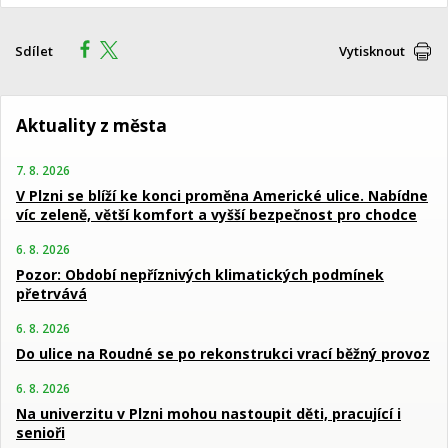
Sdílet
Vytisknout
Aktuality z města
7. 8. 2026
V Plzni se blíží ke konci proměna Americké ulice. Nabídne
víc zeleně, větší komfort a vyšší bezpečnost pro chodce
6. 8. 2026
Pozor: Období nepříznivých klimatických podmínek
přetrvává
6. 8. 2026
Do ulice na Roudné se po rekonstrukci vrací běžný provoz
6. 8. 2026
Na univerzitu v Plzni mohou nastoupit děti, pracující i
senioři