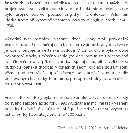
finančních nákladů se vyšplhala na 1 310 000 zlatých. Při
projektování se zvolilo paprskovité architektonické řešení, které
bylo zřejmě poprvé použito anglickým architektem Wiliamem
Blackburnem při výstavbě věznice v Ipswichi v Anglii v letech 1784 –
1790.
Výsledný tvar komplexu věznice Plzeň - Bory tvoří pravidelný
osmihran. Ke křídlu směřujícímu k prostoru vstupní brány do věznice
je kolmo připojena velitelská budova. V tomto křídle byla v době
dokončení stavby umístěna kaple (za dob komunismu přestavěná
na tělocvičnu) a v přízemí chodba spojující kupoli s velitelskou
budovou (panská chodba). V ostatních sedmi křídlech jsou umístěni
vězni. Pod centrální kupolí věznice se nachází studna. Podle
dochovaných historických pramenů při kopání studny narazili dělníci
na silnou vrstvu uhlí.
Věznice Plzeň - Bory byla téměř po celou dobu své existence, tedy
od svého založení až do roku 1990 využívána mimo jiné též k věznění
politických vězňů. V současné době patří mezi věznice se zvýšenou
ostrahou. Její kapacita je přibližně 1200 vězňů.
Zveřejněno: 15. 7. 2013, Mařanová Helena