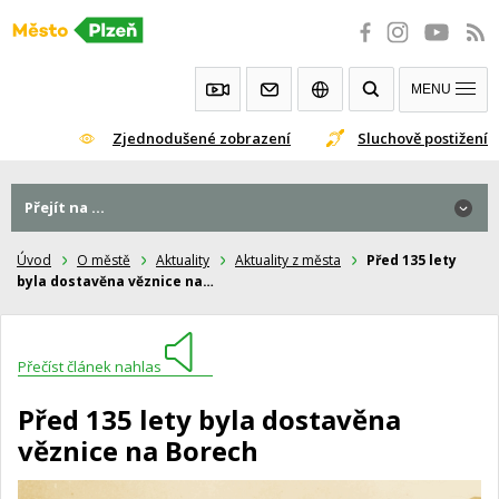
Přeskočit
na
obsah
MENU
Zjednodušené zobrazení
Sluchově postižení
Přejít na ...
Úvod
O městě
Aktuality
Aktuality z města
Před 135 lety
byla dostavěna věznice na…
Přečíst článek nahlas
Před 135 lety byla dostavěna
věznice na Borech