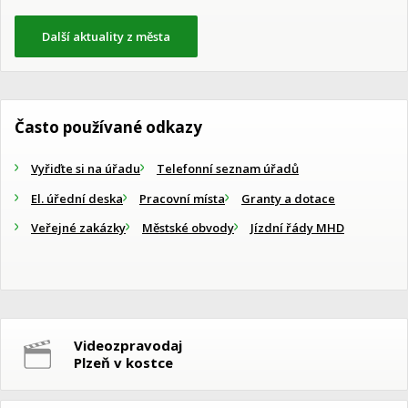
Další aktuality z města
Často používané odkazy
Vyřiďte si na úřadu
Telefonní seznam úřadů
El. úřední deska
Pracovní místa
Granty a dotace
Veřejné zakázky
Městské obvody
Jízdní řády MHD
Videozpravodaj
Plzeň v kostce