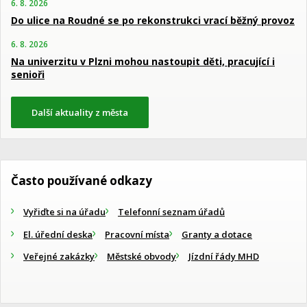
6. 8. 2026
Do ulice na Roudné se po rekonstrukci vrací běžný provoz
6. 8. 2026
Na univerzitu v Plzni mohou nastoupit děti, pracující i
senioři
Další aktuality z města
Často používané odkazy
Vyřiďte si na úřadu
Telefonní seznam úřadů
El. úřední deska
Pracovní místa
Granty a dotace
Veřejné zakázky
Městské obvody
Jízdní řády MHD