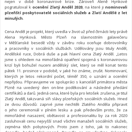
nejen v době koronavirové krize. Zároveň Aleně Hynkové
pogratuloval k
ocenění Zlatý Anděl 2020
, na které ji
nominovali
plzeňští poskytovatelé sociálních služeb a Zlatí Andělé z let
minulých
.
Cena Anděl je projekt, který uvedla v život už před čtrnácti lety právě
Alena Hynková. Město Plzeň na slavnostním galavečeru
v Měšťanské besedě vždy v závěru roku oceňuje dobrovolníky
a pracovníky v sociálních službách. Udělovány jsou tituly Anděl,
Andělské ruce, Dobrá duše a pak hlavní cena Zlatý Anděl. „Letos
jsme s ohledem na mimořádná opatření spojená s koronavirovou
krizí byli bohužel nuceni andělský slet, který se měl konat tento
pátek 11. prosince v podobě, v jaké ho známe, zrušit. Nominovaní,
kterých je letos rekordní počet, téměř 350, o uznání a ocenění
nepřijdou. Připravujeme ve spolupráci s kanceláří primátora města
Plzně na uvedený den on-line poděkování a následné předání
certifikátů a darů. Jediná cena, které byla pro letošek zrušena, je titul
Zlatý Anděl, takzvaná síň slávy plzeňských sociálních služeb. Hned
ze dvou důvodů: zaprvé jsme nechtěli Zlatého Anděla připravit
o jeho ceremoniál v plném lesku a pak především proto, že za
mimořádné nasazení, obětavost a profesionalitu by za rok 2020
zasluhovali cenu nejvyšší snad všichni manažeři sociálních služeb,
zejména těch pobytových. Proto jsem z toho, jak to nakonec