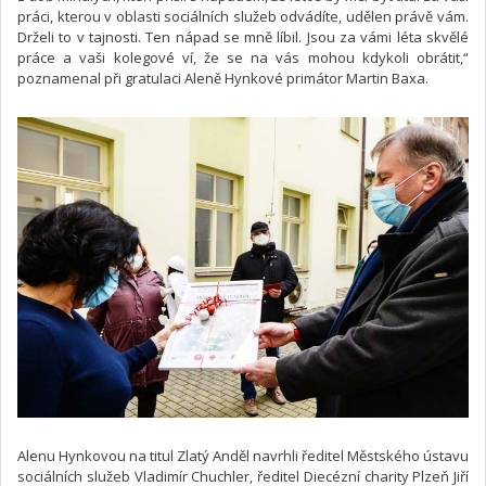
práci, kterou v oblasti sociálních služeb odvádíte, udělen právě vám.
Drželi to v tajnosti. Ten nápad se mně líbil. Jsou za vámi léta skvělé
práce a vaši kolegové ví, že se na vás mohou kdykoli obrátit,“
poznamenal při gratulaci Aleně Hynkové primátor Martin Baxa.
Alenu Hynkovou na titul Zlatý Anděl navrhli ředitel Městského ústavu
sociálních služeb Vladimír Chuchler, ředitel Diecézní charity Plzeň Jiří