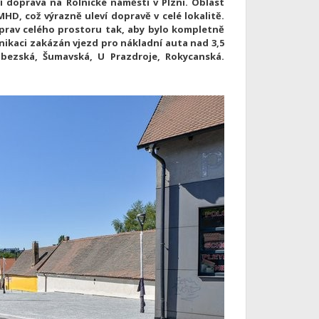
í doprava na Rolnické náměstí v Plzni. Oblast
D, což výrazně uleví dopravě v celé lokalitě.
úprav celého prostoru tak, aby bylo kompletně
ikaci zakázán vjezd pro nákladní auta nad 3,5
bezská, Šumavská, U Prazdroje, Rokycanská.