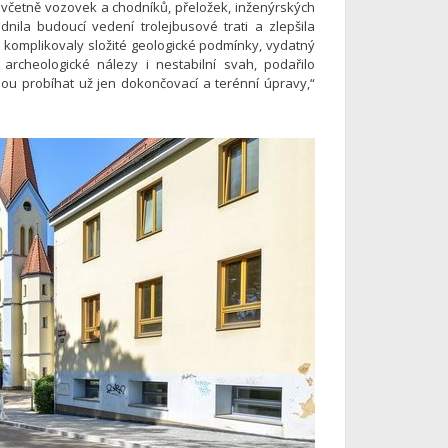
včetně vozovek a chodníků, přeložek, inženýrských
nila budoucí vedení trolejbusové trati a zlepšila
ci komplikovaly složité geologické podmínky, vydatný
rcheologické nálezy i nestabilní svah, podařilo
dou probíhat už jen dokončovací a terénní úpravy,“