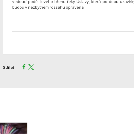
vedoucí podél levého břehu řeky Úslavy, která po dobu uzavírky
budou v nezbytném rozsahu opravena.
Sdílet