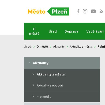
Přeskočit
na
obsah
O
Úřad
Doprava
Vzdělávání
městě
Úvod
O městě
Aktuality
Aktuality z města
Roln
Aktuality
Aktuality z města
Aktuality z obvodů
Pro média