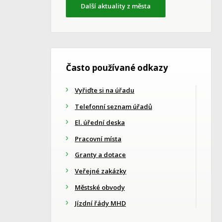
Další aktuality z města
Často používané odkazy
Vyřiďte si na úřadu
Telefonní seznam úřadů
El. úřední deska
Pracovní místa
Granty a dotace
Veřejné zakázky
Městské obvody
Jízdní řády MHD