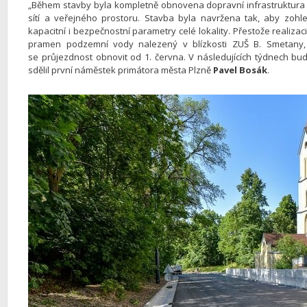
„Během stavby byla kompletně obnovena dopravní infrastruktura 
sítí a veřejného prostoru. Stavba byla navržena tak, aby zohled
kapacitní i bezpečnostní parametry celé lokality. Přestože realiza
pramen podzemní vody nalezený v blízkosti ZUŠ B. Smetany, a
se průjezdnost obnovit od 1. června. V následujících týdnech bu
sdělil první náměstek primátora města Plzně
Pavel Bosák
.