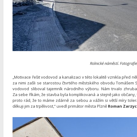
Rolnické náměstí. Fotografi
„Motivace řešit vodovod a kanalizaci v této lokalitě vznikla před 
za nimi zašli se starostou čtvrtého městského obvodu Tomášem So
vodovod sliboval tajemník národního výboru. Nám trvalo zhruba 
Za sebe říkám, že stavba byla komplikovaná a stejně jako občany, t
proto rád, že to máme zdárně za sebou a vážím si větší míry toler
děkuji jim za trpělivost,“ uvedl primátor města Plzně
Roman Zarzyc