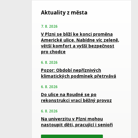
Aktuality z města
7. 8. 2026
V Plzni se blíží ke konci proměna
Americké ulice. Nabídne víc zeleně,
větší komfort a vyšší bezpečnost
pro chodce
6. 8. 2026
Pozor: Období nepříznivých
klimatických podmínek přetrvává
6. 8. 2026
Do ulice na Roudné se po
rekonstrukci vrací běžný provoz
6. 8. 2026
Na univerzitu v Plzni mohou
nastoupit děti, pracující i senioři