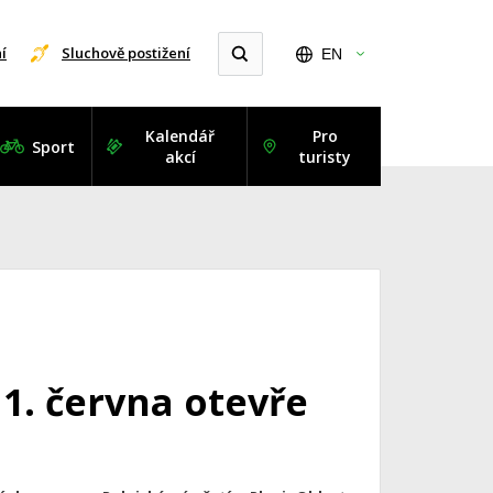
í
Sluchově postižení
EN
Kalendář
Pro
Sport
akcí
turisty
1. června otevře