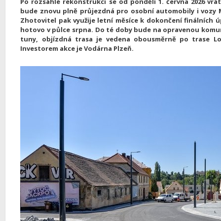
Po rozsáhlé rekonstrukci se od pondělí 1. června 2026 vrát
bude znovu plně průjezdná pro osobní automobily i vozy MH
Zhotovitel pak využije letní měsíce k dokončení finálních 
hotovo v půlce srpna. Do té doby bude na opravenou komun
tuny, objízdná trasa je vedena obousměrně po trase Lo
Investorem akce je Vodárna Plzeň.