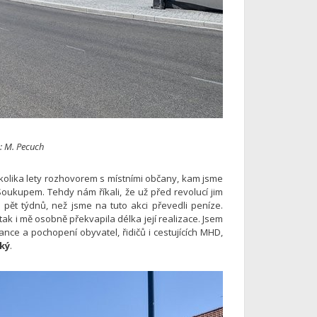
e: M. Pecuch
několika lety rozhovorem s místními občany, kam jsme
ukupem. Tehdy nám říkali, že už před revolucí jim
pět týdnů, než jsme na tuto akci převedli peníze.
ak i mě osobně překvapila délka její realizace. Jsem
ance a pochopení obyvatel, řidičů i cestujících MHD,
ký
.