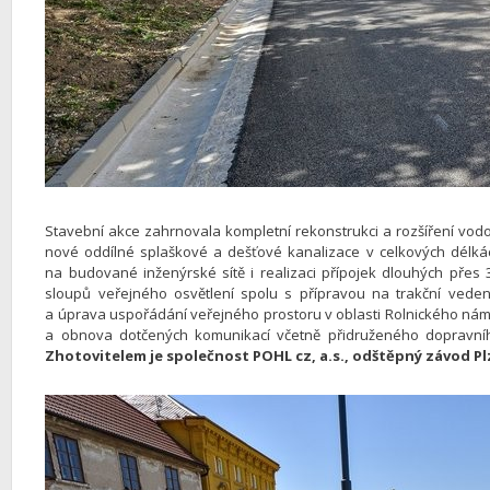
Stavební akce zahrnovala kompletní rekonstrukci a rozšíření vodo
nové oddílné splaškové a dešťové kanalizace v celkových délk
na budované inženýrské sítě i realizaci přípojek dlouhých přes 
sloupů veřejného osvětlení spolu s přípravou na trakční veden
a úprava uspořádání veřejného prostoru v oblasti Rolnického námě
a obnova dotčených komunikací včetně přidruženého dopravníh
Zhotovitelem je společnost POHL cz, a.s., odštěpný závod Pl