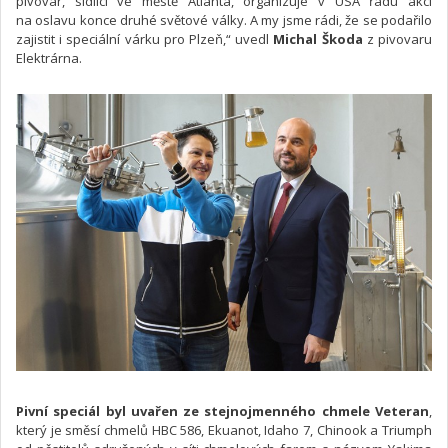
pivovar, sídlící ve městě Atlanta, organizuje v USA řadu akcí
na oslavu konce druhé světové války. A my jsme rádi, že se podařilo
zajistit i speciální várku pro Plzeň,“ uvedl
Michal Škoda
z pivovaru
Elektrárna.
Pivní speciál byl uvařen ze stejnojmenného chmele Veteran
,
který je směsí chmelů HBC 586, Ekuanot, Idaho 7, Chinook a Triumph