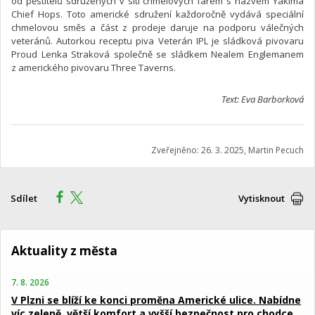
od pěstitelů sdružených v síti chmelových farem s názvem Yakima
Chief Hops. Toto americké sdružení každoročně vydává speciální
chmelovou směs a část z prodeje daruje na podporu válečných
veteránů. Autorkou receptu piva Veterán IPL je sládková pivovaru
Proud Lenka Straková společně se sládkem Nealem Englemanem
z amerického pivovaru Three Taverns.
Text: Eva Barborková
Zveřejněno: 26. 3. 2025, Martin Pecuch
Sdílet
Vytisknout
Aktuality z města
7. 8. 2026
V Plzni se blíží ke konci proměna Americké ulice. Nabídne
víc zeleně, větší komfort a vyšší bezpečnost pro chodce