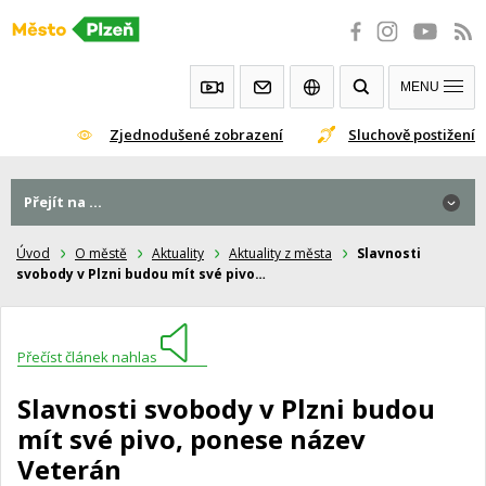
Přeskočit
na
obsah
MENU
Zjednodušené zobrazení
Sluchově postižení
Přejít na ...
Úvod
O městě
Aktuality
Aktuality z města
Slavnosti
svobody v Plzni budou mít své pivo…
Přečíst článek nahlas
Slavnosti svobody v Plzni budou
mít své pivo, ponese název
Veterán