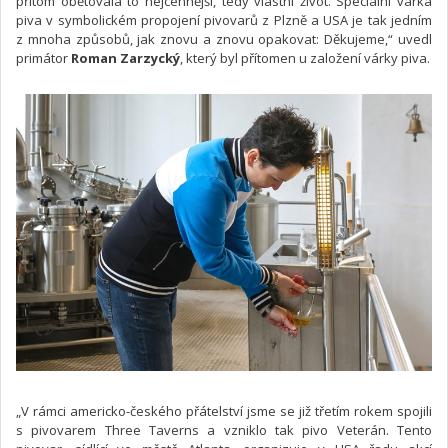
přitom obětovala to nejcennější, tedy vlastní život. Speciální várka
piva v symbolickém propojení pivovarů z Plzně a USA je tak jedním
z mnoha způsobů, jak znovu a znovu opakovat: Děkujeme,“ uvedl
primátor
Roman Zarzycký
, který byl přítomen u založení várky piva.
„V rámci americko-českého přátelství jsme se již třetím rokem spojili
s pivovarem Three Taverns a vzniklo tak pivo Veterán. Tento