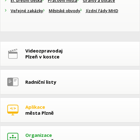
El. úřední deska
Pracovní místa
Granty a dotace
Veřejné zakázky
Městské obvody
Jízdní řády MHD
Videozpravodaj
Plzeň v kostce
Radniční listy
Aplikace
města Plzně
Organizace