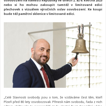
osvobození na náměstí Republiky ve dnech 2. až 6. května 2025
nebo si ho mohou zakoupit tamtéž v limitované edici
plechovek s vizuálem výročních oslav osvobození. Ke koupi
bude též pamětní sklenice v limitované edici.
„Celé Slavnosti svobody jsou o tom, že vzdáváme čest těm, kteří
Plzeň před 80 lety osvobozovali. Přinesli nám svobodu, řada z nich