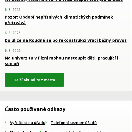
6. 8. 2026
Pozor: Období nepříznivých klimatických podmínek
přetrvává
6. 8. 2026
Do ulice na Roudné se po rekonstrukci vrací běžný provoz
6. 8. 2026
Na univerzitu v Plzni mohou nastoupit děti, pracující i
senioři
Další aktuality z města
Často používané odkazy
Vyřiďte si na úřadu
Telefonní seznam úřadů