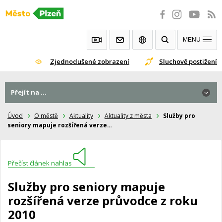
Přeskočit
na
obsah
MENU
Zjednodušené zobrazení
Sluchově postižení
Přejít na ...
Úvod
O městě
Aktuality
Aktuality z města
Služby pro
seniory mapuje rozšířená verze…
Přečíst článek nahlas
Služby pro seniory mapuje
rozšířená verze průvodce z roku
2010