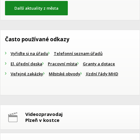
Další aktuality z města
Často používané odkazy
Vyřiďte si na úřadu
Telefonní seznam úřadů
El. úřední deska
Pracovní místa
Granty a dotace
Veřejné zakázky
Městské obvody
Jízdní řády MHD
Videozpravodaj
Plzeň v kostce