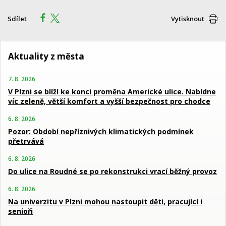
Sdílet
Vytisknout
Aktuality z města
7. 8. 2026
V Plzni se blíží ke konci proměna Americké ulice. Nabídne
víc zeleně, větší komfort a vyšší bezpečnost pro chodce
6. 8. 2026
Pozor: Období nepříznivých klimatických podmínek
přetrvává
6. 8. 2026
Do ulice na Roudné se po rekonstrukci vrací běžný provoz
6. 8. 2026
Na univerzitu v Plzni mohou nastoupit děti, pracující i
senioři