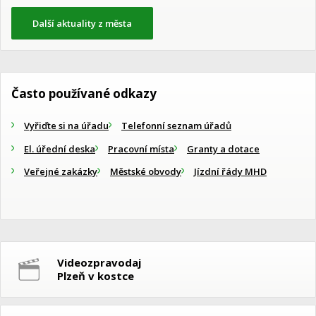
Další aktuality z města
Často používané odkazy
Vyřiďte si na úřadu
Telefonní seznam úřadů
El. úřední deska
Pracovní místa
Granty a dotace
Veřejné zakázky
Městské obvody
Jízdní řády MHD
Videozpravodaj
Plzeň v kostce