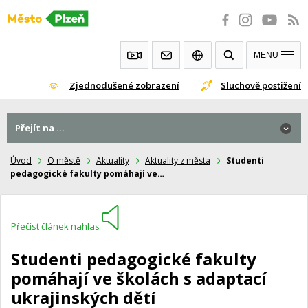
Přeskočit
na
obsah
MENU
Zjednodušené zobrazení
Sluchově postižení
Přejít na ...
Úvod
O městě
Aktuality
Aktuality z města
Studenti
pedagogické fakulty pomáhají ve…
Přečíst článek nahlas
Studenti pedagogické fakulty
pomáhají ve školách s adaptací
ukrajinských dětí