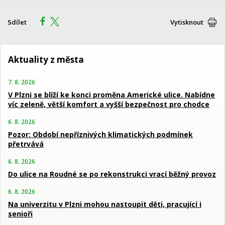
Sdílet
Vytisknout
Aktuality z města
7. 8. 2026
V Plzni se blíží ke konci proměna Americké ulice. Nabídne
víc zeleně, větší komfort a vyšší bezpečnost pro chodce
6. 8. 2026
Pozor: Období nepříznivých klimatických podmínek
přetrvává
6. 8. 2026
Do ulice na Roudné se po rekonstrukci vrací běžný provoz
6. 8. 2026
Na univerzitu v Plzni mohou nastoupit děti, pracující i
senioři