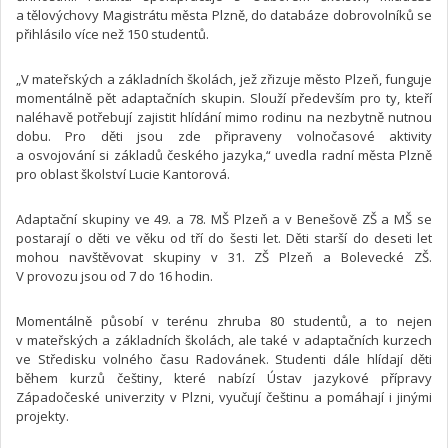
a tělovýchovy Magistrátu města Plzně, do databáze dobrovolníků se
přihlásilo více než 150 studentů.
„V mateřských a základních školách, jež zřizuje město Plzeň, funguje
momentálně pět adaptačních skupin. Slouží především pro ty, kteří
naléhavě potřebují zajistit hlídání mimo rodinu na nezbytně nutnou
dobu. Pro děti jsou zde připraveny volnočasové aktivity
a osvojování si základů českého jazyka,“ uvedla radní města Plzně
pro oblast školství Lucie Kantorová.
Adaptační skupiny ve 49. a 78. MŠ Plzeň a v Benešově ZŠ a MŠ se
postarají o děti ve věku od tří do šesti let. Děti starší do deseti let
mohou navštěvovat skupiny v 31. ZŠ Plzeň a Bolevecké ZŠ.
V provozu jsou od 7 do 16 hodin.
Momentálně působí v terénu zhruba 80 studentů, a to nejen
v mateřských a základních školách, ale také v adaptačních kurzech
ve Středisku volného času Radovánek. Studenti dále hlídají děti
během kurzů češtiny, které nabízí Ústav jazykové přípravy
Západočeské univerzity v Plzni, vyučují češtinu a pomáhají i jinými
projekty.