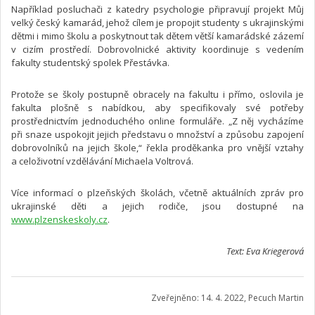
Například posluchači z katedry psychologie připravují projekt Můj
velký český kamarád, jehož cílem je propojit studenty s ukrajinskými
dětmi i mimo školu a poskytnout tak dětem větší kamarádské zázemí
v cizím prostředí. Dobrovolnické aktivity koordinuje s vedením
fakulty studentský spolek Přestávka.
Protože se školy postupně obracely na fakultu i přímo, oslovila je
fakulta plošně s nabídkou, aby specifikovaly své potřeby
prostřednictvím jednoduchého online formuláře. „Z něj vycházíme
při snaze uspokojit jejich představu o množství a způsobu zapojení
dobrovolníků na jejich škole,“ řekla proděkanka pro vnější vztahy
a celoživotní vzdělávání Michaela Voltrová.
Více informací o plzeňských školách, včetně aktuálních zpráv pro
ukrajinské děti a jejich rodiče, jsou dostupné na
www.plzenskeskoly.cz
.
Text: Eva Kriegerová
Zveřejněno: 14. 4. 2022, Pecuch Martin