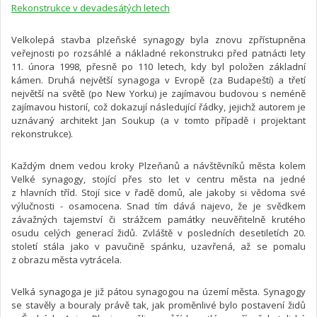
Rekonstrukce v devadesátých letech
Velkolepá stavba plzeňské synagogy byla znovu zpřístupněna
veřejnosti po rozsáhlé a nákladné rekonstrukci před patnácti lety
11. února 1998, přesně po 110 letech, kdy byl položen základní
kámen. Druhá největší synagoga v Evropě (za Budapeští) a třetí
největší na světě (po New Yorku) je zajímavou budovou s neméně
zajímavou historií, což dokazují následující řádky, jejichž autorem je
uznávaný architekt Jan Soukup (a v tomto případě i projektant
rekonstrukce).
Každým dnem vedou kroky Plzeňanů a návštěvníků města kolem
Velké synagogy, stojící přes sto let v centru města na jedné
z hlavních tříd. Stojí sice v řadě domů, ale jakoby si vědoma své
výlučnosti - osamocena. Snad tím dává najevo, že je svědkem
závažných tajemství či strážcem památky neuvěřitelně krutého
osudu celých generací židů. Zvláště v posledních desetiletích 20.
století stála jako v pavučině spánku, uzavřená, až se pomalu
z obrazu města vytrácela.
Velká synagoga je již pátou synagogou na území města. Synagogy
se stavěly a bouraly právě tak, jak proměnlivé bylo postavení židů