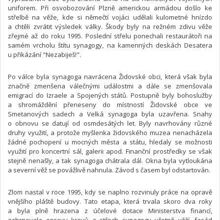
uniforem. Při osvobozování Plzně americkou armádou došlo ke
střelbě na věže, kde si němečtí vojáci udělali kulometné hnízdo
a chtěli zvrátit výsledek války. Škody byly na režném zdivu věže
zřejmé až do roku 1995. Poslední střelu ponechali restaurátoři na
samém vrcholu štítu synagogy, na kamenných deskách Desatera
u přikázání "Nezabiješ!".
Po válce byla synagoga navrácena Židovské obci, která však byla
značně zmenšena válečnými událostmi a dále se zmenšovala
emigrací do Izraele a Spojených států. Postupně byly bohoslužby
a shromáždění přeneseny do místností Židovské obce ve
Smetanových sadech a Velká synagoga byla uzavřena. Snahy
o obnovu se datují od osmdesátých let. Byly navrhovány různé
druhy využití, a protože myšlenka židovského muzea nenacházela
žádné pochopení u mocných města a státu, hledaly se možnosti
využití pro koncertní sál, galerii apod. Finanční prostředky se však
stejně nenašly, a tak synagoga chátrala dál. Okna byla vytloukána
a severní věž se povážlivě nahnula. Závod s časem byl odstartován.
Zlom nastal v roce 1995, kdy se naplno rozvinuly práce na opravě
vnějšího pláště budovy. Tato etapa, která trvala skoro dva roky
a byla plně hrazena z účelové dotace Ministerstva financí,
zahrnovala opravu krovů a střech synagogy včetně věží, fasád