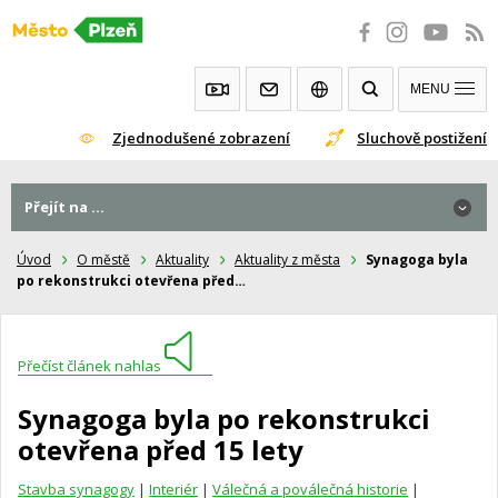
Přeskočit
na
obsah
MENU
Zjednodušené zobrazení
Sluchově postižení
Přejít na ...
Úvod
O městě
Aktuality
Aktuality z města
Synagoga byla
po rekonstrukci otevřena před…
Přečíst článek nahlas
Synagoga byla po rekonstrukci
otevřena před 15 lety
Stavba synagogy
|
Interiér
|
Válečná a poválečná historie
|