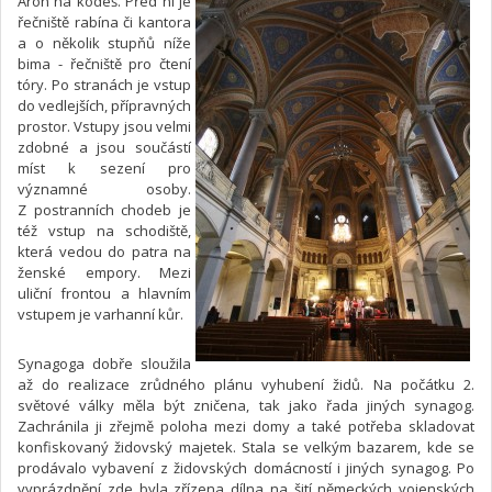
Aron ha kodeš. Před ní je
řečniště rabína či kantora
a o několik stupňů níže
bima - řečniště pro čtení
tóry. Po stranách je vstup
do vedlejších, přípravných
prostor. Vstupy jsou velmi
zdobné a jsou součástí
míst k sezení pro
významné osoby.
Z postranních chodeb je
též vstup na schodiště,
která vedou do patra na
ženské empory. Mezi
uliční frontou a hlavním
vstupem je varhanní kůr.
Synagoga dobře sloužila
až do realizace zrůdného plánu vyhubení židů. Na počátku 2.
světové války měla být zničena, tak jako řada jiných synagog.
Zachránila ji zřejmě poloha mezi domy a také potřeba skladovat
konfiskovaný židovský majetek. Stala se velkým bazarem, kde se
prodávalo vybavení z židovských domácností i jiných synagog. Po
vyprázdnění zde byla zřízena dílna na šití německých vojenských