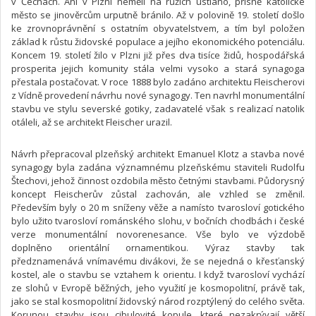
v Čechách. Ani v Plzni neměli na růžích ustláno, přísně katolické
město se jinověrcům urputně bránilo. Až v polovině 19. století došlo
ke zrovnoprávnění s ostatním obyvatelstvem, a tím byl položen
základ k růstu židovské populace a jejího ekonomického potenciálu.
Koncem 19. století žilo v Plzni již přes dva tisíce židů, hospodářská
prosperita jejich komunity stála velmi vysoko a stará synagoga
přestala postačovat. V roce 1888 bylo zadáno architektu Fleischerovi
z Vídně provedení návrhu nové synagogy. Ten navrhl monumentální
stavbu ve stylu severské gotiky, zadavatelé však s realizací natolik
otáleli, až se architekt Fleischer urazil.
Návrh přepracoval plzeňský architekt Emanuel Klotz a stavba nové
synagogy byla zadána významnému plzeňskému staviteli Rudolfu
Štechovi, jehož činnost ozdobila město četnými stavbami. Půdorysný
koncept Fleischerův zůstal zachován, ale vzhled se změnil.
Především byly o 20 m sníženy věže a namísto tvarosloví gotického
bylo užito tvarosloví románského slohu, v bočních chodbách i české
verze monumentální novorenesance. Vše bylo ve výzdobě
doplněno orientální ornamentikou. Výraz stavby tak
předznamenává vnímavému divákovi, že se nejedná o křesťanský
kostel, ale o stavbu se vztahem k orientu. I když tvarosloví vychází
ze slohů v Evropě běžných, jeho využití je kosmopolitní, právě tak,
jako se stal kosmopolitní židovský národ rozptýlený do celého světa.
Korunou stavby jsou cibulovité kopule, které nezakrývají větší