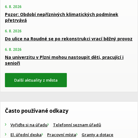
6. 8. 2026
Pozor: Období nepříznivých klimatických podmínek
přetrvává
6. 8. 2026
Do ulice na Roudné se po rekonstrukci vrací běžný provoz
6. 8. 2026
Na univerzitu v Plzni mohou nastoupit děti, pracující i
senioři
Další aktuality z města
Často používané odkazy
Vyřiďte si na úřadu
Telefonní seznam úřadů
El. úřední deska
Pracovní místa
Granty a dotace