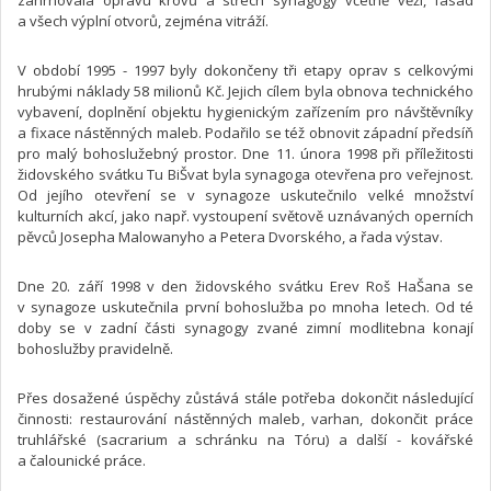
a všech výplní otvorů, zejména vitráží.
V období 1995 - 1997 byly dokončeny tři etapy oprav s celkovými
hrubými náklady 58 milionů Kč. Jejich cílem byla obnova technického
vybavení, doplnění objektu hygienickým zařízením pro návštěvníky
a fixace nástěnných maleb. Podařilo se též obnovit západní předsíň
pro malý bohoslužebný prostor. Dne 11. února 1998 při příležitosti
židovského svátku Tu BiŠvat byla synagoga otevřena pro veřejnost.
Od jejího otevření se v synagoze uskutečnilo velké množství
kulturních akcí, jako např. vystoupení světově uznávaných operních
pěvců Josepha Malowanyho a Petera Dvorského, a řada výstav.
Dne 20. září 1998 v den židovského svátku Erev Roš HaŠana se
v synagoze uskutečnila první bohoslužba po mnoha letech. Od té
doby se v zadní části synagogy zvané zimní modlitebna konají
bohoslužby pravidelně.
Přes dosažené úspěchy zůstává stále potřeba dokončit následující
činnosti: restaurování nástěnných maleb, varhan, dokončit práce
truhlářské (sacrarium a schránku na Tóru) a další - kovářské
a čalounické práce.