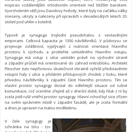
inspiraci vzdálenějším ortodoxním orientem než bližším barokem.
Vyvrcholením věží jsou Davidovy hvězdy, které byly na začátku války
sneseny, ukryty a nalezeny při opravách v devadesátých letech 20.
století pod uhlím v kotelně.
Typově je synagoga trojlodní pseudohalou s vestavěnými
emporami. Celková kapacita je 1300 návštěvníků. V půdorysu se
projevuje zvláštnost, vyplývající z nutnosti orientace hlavního
prostoru k východu a protilehle umístěného hlavního vstupu.
Synagoga má vstup z ulice umístěn právě na východní straně
a západní průčelí má orientované do zahrad vnitrobloku. Architekt
Fleischer tuto nepříznivou skutečnost obratně vyřešil představěním
vstupní haly z ulice a přidáním přístupových chodeb z boku, které
přivedou návštěvníky k západní části hlavního prostoru. Tím se
vlastní prostor synagogy dostal do odlehlejší situace od rušné
komunikace, což oceníme zřejmě až v dnešní době, kdy hluk z ní by
zcela jistě rušil vnitřní prostor synagogy. Hlavní vchod byl sice zřízen
na svém správném místě v západní fasádě, ale je zcela formální
a dnes je upraven na malou modlitebnu.
V čele synagogy je
schránka na tóru - tzv.