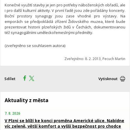
Konečné využití stavby je jen pro potřeby náboženských obřadů, ale
i pro další kulturní aktivity. V první řadě jsou zde pořádány koncerty.
Boční prostory synagogy jsou zase vhodné pro výstavy. Na
emporách se předpokládá zřízení Židovského muzea, které bude
prezentovat historii plzeňských židů v Čechách, dokumentovanou
též synagogálními uměleckořemeslnými předměty.
(zveřejněno se souhlasem autora)
Zveřejněno: 8. 2. 2013, Pecuch Martin
Sdílet
Vytisknout
Aktuality z města
7. 8. 2026
V Plzni se blíží ke konci proměna Americké ulice. Nabídne
víc zeleně, větší komfort a vyšší bezpečnost pro chodce