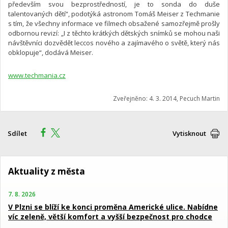
především svou bezprostředností, je to sonda do duše
talentovaných dětí“, podotýká astronom Tomáš Meiser z Techmanie
s tím, že všechny informace ve filmech obsažené samozřejmě prošly
odbornou revizí: „I z těchto krátkých dětských snímků se mohou naši
návštěvníci dozvědět leccos nového a zajímavého o světě, který nás
obklopuje“, dodává Meiser.
www.techmania.cz
Zveřejněno: 4. 3. 2014, Pecuch Martin
Sdílet
Vytisknout
Aktuality z města
7. 8. 2026
V Plzni se blíží ke konci proměna Americké ulice. Nabídne
víc zeleně, větší komfort a vyšší bezpečnost pro chodce