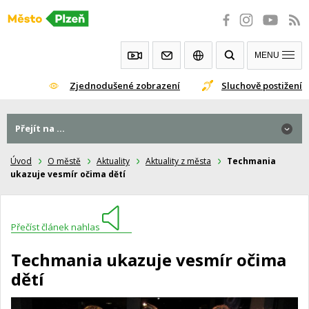
Přeskočit
na
obsah
MENU
Zjednodušené zobrazení
Sluchově postižení
Přejít na ...
Úvod
O městě
Aktuality
Aktuality z města
Techmania
ukazuje vesmír očima dětí
Přečíst článek nahlas
Techmania ukazuje vesmír očima
dětí