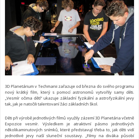
3D Planetárium v Techmanii zařazuje od března do svého programu
nový krátký film, který s pomocí astronomů vytvořily samy děti.
„Vesmír očima dětí“ ukazuje základní fyzikální a astrofyzikální jevy
tak, jak je natočili talentovaní žáci základních škol.
Děti při výrobě jednotlivých filmů využily zázemí 3D Planetária včetně
Expozice vesmír. Výsledkem je atraktivní pásmo jednotlivých
několikaminutových snímků, které představují třeba to, jak děti vidí
jednotlivé jevy naší sluneční soustavy. „Filmy na diváka působí