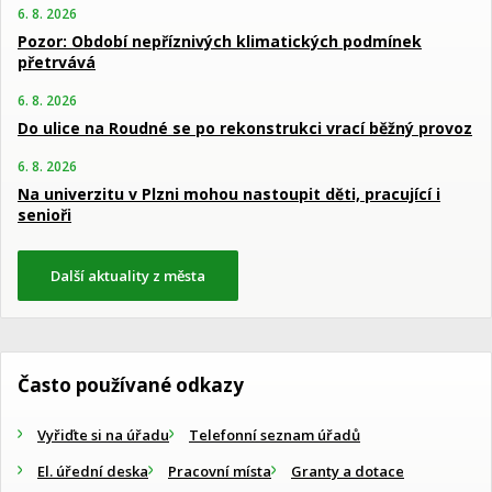
6. 8. 2026
Pozor: Období nepříznivých klimatických podmínek
přetrvává
6. 8. 2026
Do ulice na Roudné se po rekonstrukci vrací běžný provoz
6. 8. 2026
Na univerzitu v Plzni mohou nastoupit děti, pracující i
senioři
Další aktuality z města
Často používané odkazy
Vyřiďte si na úřadu
Telefonní seznam úřadů
El. úřední deska
Pracovní místa
Granty a dotace