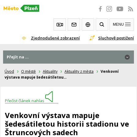
Přeskočit
na
obsah
MENU
Zjednodušené zobrazení
Sluchově postižení
Přejít na ...
Úvod
O městě
Aktuality
Aktuality z města
Venkovní
výstava mapuje šedesátiletou…
Přečíst článek nahlas
Venkovní výstava mapuje
šedesátiletou historii stadionu ve
Štruncových sadech