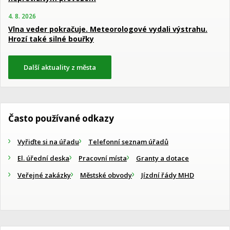
4. 8. 2026
Vlna veder pokračuje. Meteorologové vydali výstrahu.
Hrozí také silné bouřky
Další aktuality z města
Často používané odkazy
Vyřiďte si na úřadu
Telefonní seznam úřadů
El. úřední deska
Pracovní místa
Granty a dotace
Veřejné zakázky
Městské obvody
Jízdní řády MHD