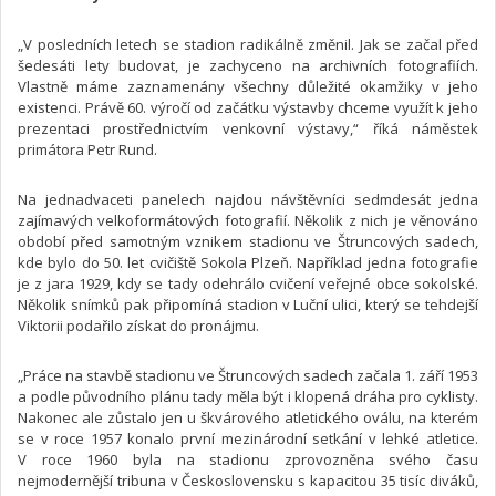
„V posledních letech se stadion radikálně změnil. Jak se začal před
šedesáti lety budovat, je zachyceno na archivních fotografiích.
Vlastně máme zaznamenány všechny důležité okamžiky v jeho
existenci. Právě 60. výročí od začátku výstavby chceme využít k jeho
prezentaci prostřednictvím venkovní výstavy,“ říká náměstek
primátora Petr Rund.
Na jednadvaceti panelech najdou návštěvníci sedmdesát jedna
zajímavých velkoformátových fotografií. Několik z nich je věnováno
období před samotným vznikem stadionu ve Štruncových sadech,
kde bylo do 50. let cvičiště Sokola Plzeň. Například jedna fotografie
je z jara 1929, kdy se tady odehrálo cvičení veřejné obce sokolské.
Několik snímků pak připomíná stadion v Luční ulici, který se tehdejší
Viktorii podařilo získat do pronájmu.
„Práce na stavbě stadionu ve Štruncových sadech začala 1. září 1953
a podle původního plánu tady měla být i klopená dráha pro cyklisty.
Nakonec ale zůstalo jen u škvárového atletického oválu, na kterém
se v roce 1957 konalo první mezinárodní setkání v lehké atletice.
V roce 1960 byla na stadionu zprovozněna svého času
nejmodernější tribuna v Československu s kapacitou 35 tisíc diváků,