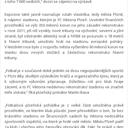
z toho 7 600 sedících,“ dozví se zájemci na výstavě.
Expozice také jasně naznačuje vztah vlastníka, tedy města Plzně,
k nájemci stadionu, kterým je FC Viktoria Plzeň. Uvolnění finančních
prostředků ve výši 350 milionů korun na jeho zásadní rekonstrukci
v roce 2011, při níž vznikly nové tribuny na východní, severní a jižní
straně, byl odstraněn atletický ovál a hřiště se posunulo o 18 metrů
k hlavní tribuně, umožnilo hrát na stadionu evropské poháry.
V letošním roce bylo z rozpočtu města vyčleněno 60 milionů korun na
stavbu dvou nových stožárů a částečnou rekonstrukci hlavní
tribuny.
„Fotbal je v současné době jedním ze dvou nejpopulárnějších sportů
v Plzni díky skvělým výsledkům hráčů a organizačního týmu, který je
k výborným výkonům připravuje. Důležitou roli pro klub hraje
zázemí, a to FC Viktoria nedávnou rekonstrukcí stadionu ve značné
míře získala,“ říká plzeňský primátor Martin Baxa
„Fotbalová plzeňská pohádka je z velké části umožněna právě
prostředím, ve kterém klub působí. Jsem přesvědčen o tom, že bez
krásného stadionu ve Štruncových sadech by Viktoria nedosáhla
sportovních úspěchů, na které je hrdé celé město. Městu Plzeň patří
za klub i všechny jeho fanoušky obrovský dík. Fakt, že právě v den