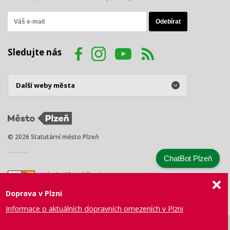
Sledujte nás
© 2026 Statutární město Plzeň
ChatBot Plzeň
náměstí Republiky 1
301 00 Plzeň
Doprava v Plzni
Tel.: +420 378 031 111
E-mail:
posta@plzen.eu
Informace o aktuálních dopravních omezeních v Plzni
Mapa
Prohlášení
Právní
Správa webu
Certifikace