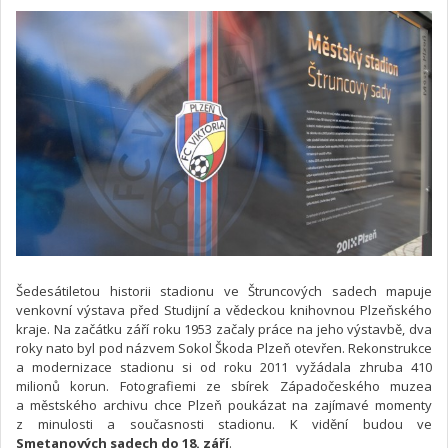
Šedesátiletou historii stadionu ve Štruncových sadech mapuje
venkovní výstava před Studijní a vědeckou knihovnou Plzeňského
kraje. Na začátku září roku 1953 začaly práce na jeho výstavbě, dva
roky nato byl pod názvem Sokol Škoda Plzeň otevřen. Rekonstrukce
a modernizace stadionu si od roku 2011 vyžádala zhruba 410
milionů korun. Fotografiemi ze sbírek Západočeského muzea
a městského archivu chce Plzeň poukázat na zajímavé momenty
z minulosti a současnosti stadionu. K vidění budou ve
Smetanových sadech do 18. září
.