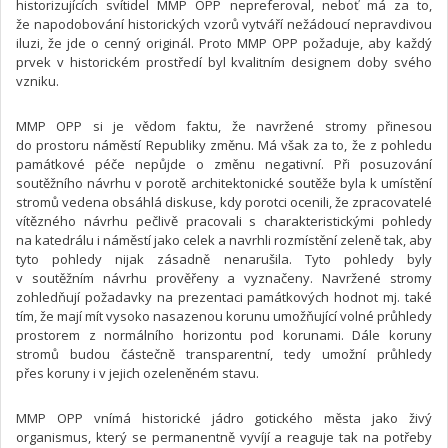
historizujících svítidel MMP OPP nepreferoval, neboť má za to,
že napodobování historických vzorů vytváří nežádoucí nepravdivou
iluzi, že jde o cenný originál. Proto MMP OPP požaduje, aby každý
prvek v historickém prostředí byl kvalitním designem doby svého
vzniku.
MMP OPP si je vědom faktu, že navržené stromy přinesou
do prostoru náměstí Republiky změnu. Má však za to, že z pohledu
památkové péče nepůjde o změnu negativní. Při posuzování
soutěžního návrhu v porotě architektonické soutěže byla k umístění
stromů vedena obsáhlá diskuse, kdy porotci ocenili, že zpracovatelé
vítězného návrhu pečlivě pracovali s charakteristickými pohledy
na katedrálu i náměstí jako celek a navrhli rozmístění zeleně tak, aby
tyto pohledy nijak zásadně nenarušila. Tyto pohledy byly
v soutěžním návrhu prověřeny a vyznačeny. Navržené stromy
zohledňují požadavky na prezentaci památkových hodnot mj. také
tím, že mají mít vysoko nasazenou korunu umožňující volné průhledy
prostorem z normálního horizontu pod korunami. Dále koruny
stromů budou částečně transparentní, tedy umožní průhledy
přes koruny i v jejich ozeleněném stavu.
MMP OPP vnímá historické jádro gotického města jako živý
organismus, který se permanentně vyvíjí a reaguje tak na potřeby