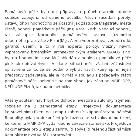
Památková péče byla do přípravy a průběhu architektonické
soutěže zapojena od samého počátku. Všech zasedání poroty,
ustavujícího i hodnotícího se účastnil jak zástupce Magistrátu města
Plzně, odboru památkové péče (Ing. Karel Zoch, vedoucí odboru),
tak zástupce Národního památkového ústavu, územního
odborného pracoviště v Plzni (Mgr. Alena Aubrechtová, vedoucí odd.
garantů území), a to v roli expertů poroty. Vítězný návrh,
vypracovaný brněnským architektonickým atelierem MAAUS s.r.o.
byl na hodnotícím zasedání shledán z pohledu památkové péče
plně akceptovatelným. V dané situaci měli všichni zúčastnění
oprávněně za to, že se podařilo vybrat návrh, který splnil nejen
představy zadavatele, ale je rovněž v souladu s požadavky státní
památkové péče, neboť se na tom shodli jak zástupci MMP OPP,
NPÚ, ÚOP Plzeň, tak autor metodiky.
Vítězný soutěžní návrh byl, po dohodě investora s autorským týmem,
rozdělen na 2 samostatné etapy. Projektová dokumentace
ke stavebnímu řízení na 1.etapu zahrnující západní stranu náměstí
Republiky byla po dokončení předložena ke schvalovacímu řízení,
ke kterému MMP OPP vydal kladné závazné stanovisko. Projektová
dokumentace pro 2. etapu zahrnující zbývající řešenou část náměstí
Republiky je nyní ve fázi zpracování.