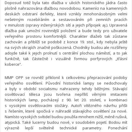
Doposud totiž byla tato dlažba v ulicích historického jádra často
plošně nahrazována dlažbou novodobou. Kameníci na kamenných
deskách odstraní defekty, které vznikly mnohonásobným velmi
nešetrným rozebíráním a sestavováním při zemních pracích
v minulosti (opravy inženýrských sítí a jejich přípojek aj.). Upravená
dlažba pak umožní rovinnější položení a bude tedy pro uživatele
veřejného prostoru komfortnější. Charakter dlažeb tak zůstane
zachován a přiblíží se podobě z konce 19. stol., kdy nebyla ještě
na svých okrajích značně poškozená. Chodníky budou ale rozšířeny
adojde také k jejich prolnutí s centrální plochou náměstí, a to jak
funkčně, tak částečně i vizuálně formou porfyrových „třásní
koberce“.
MMP OPP se rovněž přiklonil k celkovému přepracování podoby
veřejného osvětlení. Původní historické lampy se nedochovaly
a byly v období socialismu nahrazeny tehdy běžnými. Stávající
osvětlovací tělesa jsou tvořena nepříliš věrnými imitacemi
historických lamp, pocházejí z 90. let 20. století, v kombinaci
s vysokými osvětlovacími stožáry. Autoři vítězného návrhu přišli
s řešením, které spočívá v náhradě stávajícího osvětlení za nové.
Namísto vysokých svítidel budou použila mnohem nižší, méně rušivá,
atypická. Také lucerny budou nové, v soudobém pojetí. Bodou mít
výrazně lepší světelně technické parametry. Ponechání