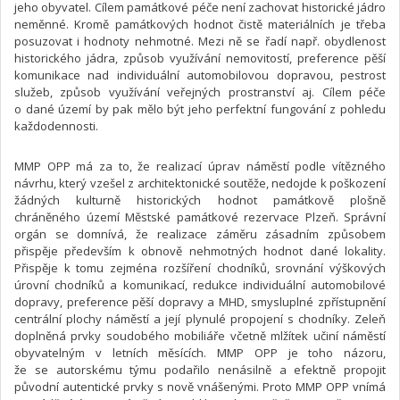
jeho obyvatel. Cílem památkové péče není zachovat historické jádro
neměnné. Kromě památkových hodnot čistě materiálních je třeba
posuzovat i hodnoty nehmotné. Mezi ně se řadí např. obydlenost
historického jádra, způsob využívání nemovitostí, preference pěší
komunikace nad individuální automobilovou dopravou, pestrost
služeb, způsob využívání veřejných prostranství aj. Cílem péče
o dané území by pak mělo být jeho perfektní fungování z pohledu
každodennosti.
MMP OPP má za to, že realizací úprav náměstí podle vítězného
návrhu, který vzešel z architektonické soutěže, nedojde k poškození
žádných kulturně historických hodnot památkově plošně
chráněného území Městské památkové rezervace Plzeň. Správní
orgán se domnívá, že realizace záměru zásadním způsobem
přispěje především k obnově nehmotných hodnot dané lokality.
Přispěje k tomu zejména rozšíření chodníků, srovnání výškových
úrovní chodníků a komunikací, redukce individuální automobilové
dopravy, preference pěší dopravy a MHD, smysluplné zpřístupnění
centrální plochy náměstí a její plynulé propojení s chodníky. Zeleň
doplněná prvky soudobého mobiliáře včetně mlžítek učiní náměstí
obyvatelným v letních měsících. MMP OPP je toho názoru,
že se autorskému týmu podařilo nenásilně a efektně propojit
původní autentické prvky s nově vnášenými. Proto MMP OPP vnímá