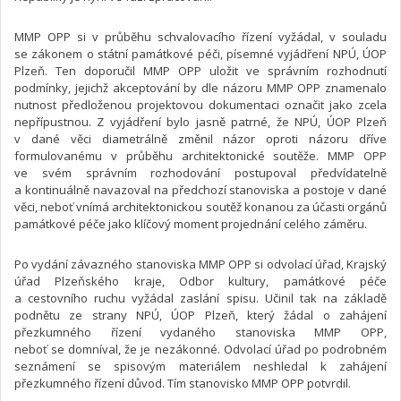
MMP OPP si v průběhu schvalovacího řízení vyžádal, v souladu
se zákonem o státní památkové péči, písemné vyjádření NPÚ, ÚOP
Plzeň. Ten doporučil MMP OPP uložit ve správním rozhodnutí
podmínky, jejichž akceptování by dle názoru MMP OPP znamenalo
nutnost předloženou projektovou dokumentaci označit jako zcela
nepřípustnou. Z vyjádření bylo jasně patrné, že NPÚ, ÚOP Plzeň
v dané věci diametrálně změnil názor oproti názoru dříve
formulovanému v průběhu architektonické soutěže. MMP OPP
ve svém správním rozhodování postupoval předvídatelně
a kontinuálně navazoval na předchozí stanoviska a postoje v dané
věci, neboť vnímá architektonickou soutěž konanou za účasti orgánů
památkové péče jako klíčový moment projednání celého záměru.
Po vydání závazného stanoviska MMP OPP si odvolací úřad, Krajský
úřad Plzeňského kraje, Odbor kultury, památkové péče
a cestovního ruchu vyžádal zaslání spisu. Učinil tak na základě
podnětu ze strany NPÚ, ÚOP Plzeň, který žádal o zahájení
přezkumného řízení vydaného stanoviska MMP OPP,
neboť se domníval, že je nezákonné. Odvolací úřad po podrobném
seznámení se spisovým materiálem neshledal k zahájení
přezkumného řízení důvod. Tím stanovisko MMP OPP potvrdil.