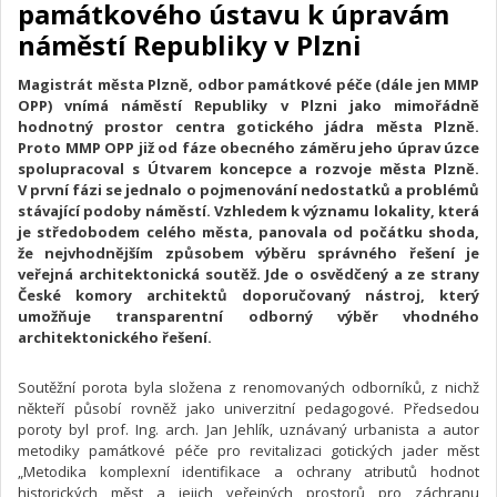
památkového ústavu k úpravám
náměstí Republiky v Plzni
Magistrát města Plzně, odbor památkové péče (dále jen MMP
OPP) vnímá náměstí Republiky v Plzni jako mimořádně
hodnotný prostor centra gotického jádra města Plzně.
Proto MMP OPP již od fáze obecného záměru jeho úprav úzce
spolupracoval s Útvarem koncepce a rozvoje města Plzně.
V první fázi se jednalo o pojmenování nedostatků a problémů
stávající podoby náměstí. Vzhledem k významu lokality, která
je středobodem celého města, panovala od počátku shoda,
že nejvhodnějším způsobem výběru správného řešení je
veřejná architektonická soutěž. Jde o osvědčený a ze strany
České komory architektů doporučovaný nástroj, který
umožňuje transparentní odborný výběr vhodného
architektonického řešení.
Soutěžní porota byla složena z renomovaných odborníků, z nichž
někteří působí rovněž jako univerzitní pedagogové. Předsedou
poroty byl prof. Ing. arch. Jan Jehlík, uznávaný urbanista a autor
metodiky památkové péče pro revitalizaci gotických jader měst
„Metodika komplexní identifikace a ochrany atributů hodnot
historických měst a jejich veřejných prostorů pro záchranu