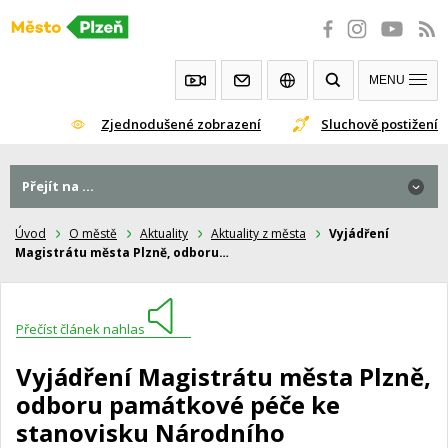
Přeskočit
na
obsah
MENU
Zjednodušené zobrazení
Sluchově postižení
Přejít na ...
Úvod
O městě
Aktuality
Aktuality z města
Vyjádření
Magistrátu města Plzně, odboru…
Přečíst článek nahlas
Vyjádření Magistrátu města Plzně,
odboru památkové péče ke
stanovisku Národního