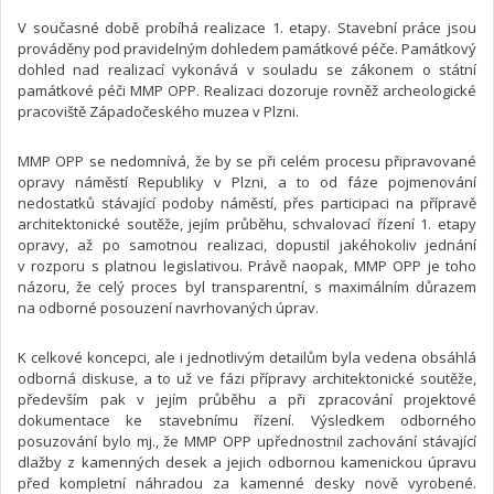
V současné době probíhá realizace 1. etapy. Stavební práce jsou
prováděny pod pravidelným dohledem památkové péče. Památkový
dohled nad realizací vykonává v souladu se zákonem o státní
památkové péči MMP OPP. Realizaci dozoruje rovněž archeologické
pracoviště Západočeského muzea v Plzni.
MMP OPP se nedomnívá, že by se při celém procesu připravované
opravy náměstí Republiky v Plzni, a to od fáze pojmenování
nedostatků stávající podoby náměstí, přes participaci na přípravě
architektonické soutěže, jejím průběhu, schvalovací řízení 1. etapy
opravy, až po samotnou realizaci, dopustil jakéhokoliv jednání
v rozporu s platnou legislativou. Právě naopak, MMP OPP je toho
názoru, že celý proces byl transparentní, s maximálním důrazem
na odborné posouzení navrhovaných úprav.
K celkové koncepci, ale i jednotlivým detailům byla vedena obsáhlá
odborná diskuse, a to už ve fázi přípravy architektonické soutěže,
především pak v jejím průběhu a při zpracování projektové
dokumentace ke stavebnímu řízení. Výsledkem odborného
posuzování bylo mj., že MMP OPP upřednostnil zachování stávající
dlažby z kamenných desek a jejich odbornou kamenickou úpravu
před kompletní náhradou za kamenné desky nově vyrobené.