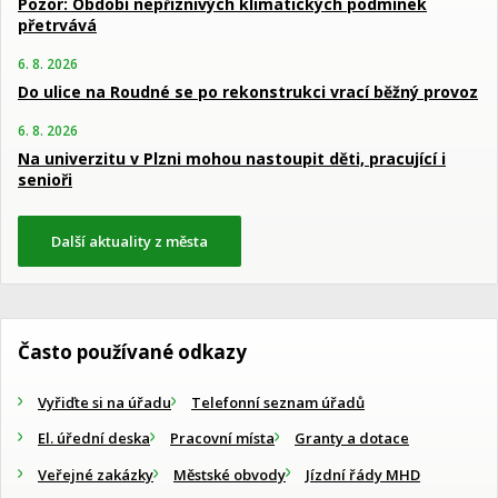
Pozor: Období nepříznivých klimatických podmínek
přetrvává
6. 8. 2026
Do ulice na Roudné se po rekonstrukci vrací běžný provoz
6. 8. 2026
Na univerzitu v Plzni mohou nastoupit děti, pracující i
senioři
Další aktuality z města
Často používané odkazy
Vyřiďte si na úřadu
Telefonní seznam úřadů
El. úřední deska
Pracovní místa
Granty a dotace
Veřejné zakázky
Městské obvody
Jízdní řády MHD