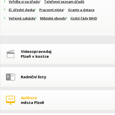
Vyřiďte si na úřadu
Telefonní seznam úřadů
El. úřední deska
Pracovní místa
Granty a dotace
Veřejné zakázky
Městské obvody
Jízdní řády MHD
Videozpravodaj
Plzeň v kostce
Radniční listy
Aplikace
města Plzně