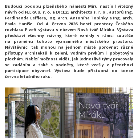
Budoucí podobu plzeňského náměstí Míru nastínil vítězný
návrh od FLERA s. r. o. a DICE25 architects s. r. o., autorů Ing.
Ferdinanda Lefflera, Ing. arch. Antonína Topinky a Ing. arch.
Pavla Haniše. Od 4. června 2026 hostí prostory Českého
rozhlasu Plzeň výstavu s názvem Nová tvář Míráku. Výstava
představí všechny návrhy, které vznikly v rámci soutěže
na proměnu tohoto významného městského prostoru.
Návštěvníci tak mohou na jednom místě porovnat různé
přístupy architektů k zeleni, vodním prvkům i pobytovým
plochám. Nabízí možnost vidět, jak jednotlivé týmy pracovaly
se zadáním a také s podněty, které vzešly z předchozí
participace obyvatel. Výstava bude přístupná do konce
června letošního roku.