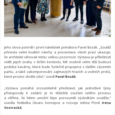
Jeho slova potvrdil i první náměstek primátora Pavel Bosák. „Soutěž
přinesla velmi kvalitní návrhy a prezentace všech prací ukazuje,
že architekti věnovali místu velkou pozornost. Výstava je příležitostí
vidět jejich úvahy v širším kontextu. Mě osobně velmi těší budoucí
podoba kavárny, která bude funkčně propojena s dalším zázemím
parku, a také zakomponování zajímavých hracích a vodních prvků,
které prostor skvěle oživí,“ uvedl
Pavel Bosák
.
„Výstava pomáhá srozumitelně představit, jak jednotlivé týmy
přistupovaly k zadání. Je to důležitá součást celého procesu
a věříme, že lidem umožní lépe porozumět výsledkům soutěže,“
uvedla ředitelka Útvaru koncepce a rozvoje města Plzně
Irena
Vostracká
.