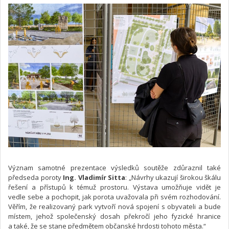
Význam samotné prezentace výsledků soutěže zdůraznil také
předseda poroty
Ing. Vladimír Sitta
: „Návrhy ukazují širokou škálu
řešení a přístupů k témuž prostoru. Výstava umožňuje vidět je
vedle sebe a pochopit, jak porota uvažovala při svém rozhodování.
Věřím, že realizovaný park vytvoří nová spojení s obyvateli a bude
místem, jehož společenský dosah překročí jeho fyzické hranice
a také, že se stane předmětem občanské hrdosti tohoto města.“