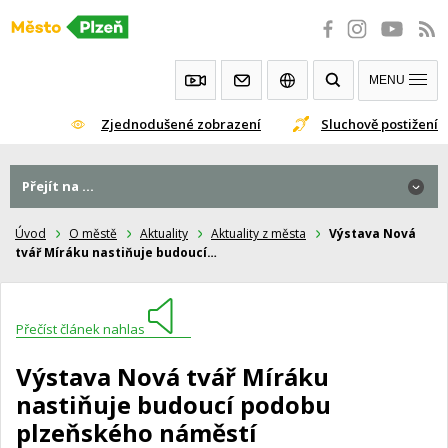
Přeskočit
na
obsah
MENU
Zjednodušené zobrazení
Sluchově postižení
Přejít na ...
Úvod
O městě
Aktuality
Aktuality z města
Výstava Nová
tvář Míráku nastiňuje budoucí…
Přečíst článek nahlas
Výstava Nová tvář Míráku
nastiňuje budoucí podobu
plzeňského náměstí