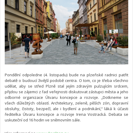
Pondělní odpoledne (4. listopadu) bude na plzeňské radnici patřit
debatě o budoucí živější podobě centra. O tom, co je třeba všechno
udělat, aby se střed Plzně stal jejím zdravým pulzujícím srdcem,
přijdou se zájemci z řad veřejnosti diskutovat zástupci města a jeho
odborné organizace Útvaru koncepce a rozvoje. „Dotkneme se
všech důležitých oblastí. Architektury, zeleně, pěších zón, dopravní
obsluhy, čistoty, bezpečí, ale i bydlení a podnikání,“ láká k účasti
ředitelka Útvaru koncepce a rozvoje Irena Vostracká. Debata se
uskuteční od 16 hodin ve sněmovním sále.