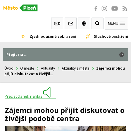
Přeskočit
na
obsah
MENU
Zjednodušené zobrazení
Sluchově postižení
Přejít na ...
Úvod
O městě
Aktuality
Aktuality z města
Zájemci mohou
přijít diskutovat o živější…
Přečíst článek nahlas
Zájemci mohou přijít diskutovat o
živější podobě centra