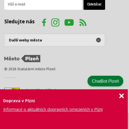
Sledujte nás
© 2026 Statutární město Plzeň
ChatBot Plzeň
náměstí Republiky 1
301 00 Plzeň
Doprava v Plzni
Tel.: +420 378 031 111
E-mail:
posta@plzen.eu
Informace o aktuálních dopravních omezeních v Plzni
Mapa
Prohlášení
Právní
Správa webu
Certifikace
stránek
o přístupnosti
ujednání
města Plzně
ISO