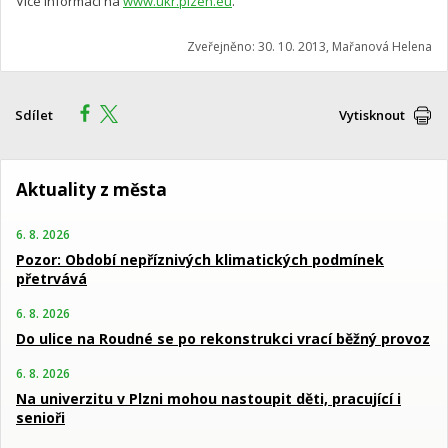
Více informací na
www.ukr.plzen.eu
.
Zveřejněno: 30. 10. 2013, Mařanová Helena
Sdílet
Vytisknout
Aktuality z města
6. 8. 2026
Pozor: Období nepříznivých klimatických podmínek
přetrvává
6. 8. 2026
Do ulice na Roudné se po rekonstrukci vrací běžný provoz
6. 8. 2026
Na univerzitu v Plzni mohou nastoupit děti, pracující i
senioři