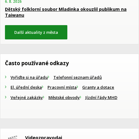
6. 8. 2026
Dětský folklorní soubor Mladinka okouzlil publikum na
Taiwanu
Další aktuality z města
Často používané odkazy
Vyřiďte si na úřadu
Telefonní seznam úřadů
El. úřední deska
Pracovní místa
Granty a dotace
Veřejné zakázky
Městské obvody
Jízdní řády MHD
Videozpravodaj