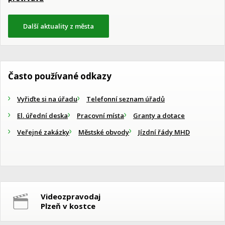
Další aktuality z města
Často používané odkazy
Vyřiďte si na úřadu
Telefonní seznam úřadů
El. úřední deska
Pracovní místa
Granty a dotace
Veřejné zakázky
Městské obvody
Jízdní řády MHD
Videozpravodaj
Plzeň v kostce