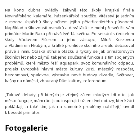
Na konci dubna ovládly žákyně této školy krajské finále
Novinářského kalamáře, házenkářské soutěže. Vítězství je jedním
z mnoha úspěchů školy během jejího pětatřicetiletého působení.
Například o šikovnosti osmáků a deváťáků se mohl přesvědčit sám
primátor Martin Baxa při návštěvě 14. května. Po setkání s ředitelem
školy Václavem Fišerem a jeho zástupci, Miluší Kurzovou
a Vladimírem Hrubým, a krátké prohlídce školního areálu debatoval
právě s nimi. Otázka stíhala otázku a týkaly se jak primátorových
školních let nebo zájmů, tak jeho současné funkce a s tím spojených
problémů, které město řeší: aquapark, svoz komunálního odpadu,
projekt Evropské hlavní město kultury 2015, městský rozpočet,
bezdomovci, spalovna, výstavba nové budovy divadla, Světovar,
kašny na náměstí, zbouraný Dům kultury, referendum.
„Takové debaty, při kterých je zřejmý zájem mladých lidí o to, jak
město funguje, mám rád. Jsou inspirující už jen těmi dotazy, které žáci
pokládají, a také tím, jak na samotné problémy nahlížejí,“ uvedl
k besedě primátor.
Fotogalerie