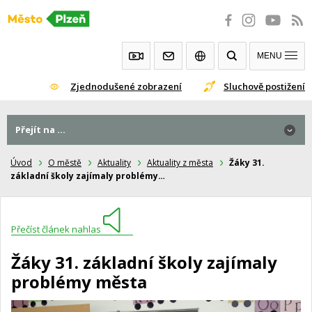
Přeskočit
na
obsah
MENU
Zjednodušené zobrazení
Sluchově postižení
Přejít na ...
Úvod
O městě
Aktuality
Aktuality z města
Žáky 31.
základní školy zajímaly problémy…
Přečíst článek nahlas
Žáky 31. základní školy zajímaly
problémy města