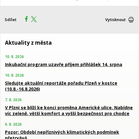
Sdílet
Vytisknout
Aktuality z města
10. 8. 2026
Inkubační program uzavře příjem přihlášek 14. srpna
10. 8. 2026
Sledujte aktuální reportáže pořadu Plzeň v kostce
(10.8.-16.8.2026)
7. 8. 2026
V Plzni se blíží ke konci proměna Americké ulice. Nabídne
víc zeleně, větší komfort a vyšší bezpečnost pro chodce
6. 8. 2026
Pozor: Období nepříznivých klimatických podmínek
přetrvává