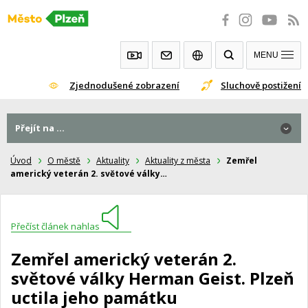
Přeskočit
na
obsah
MENU
Zjednodušené zobrazení
Sluchově postižení
Přejít na ...
Úvod
O městě
Aktuality
Aktuality z města
Zemřel
americký veterán 2. světové války…
Přečíst článek nahlas
Zemřel americký veterán 2.
světové války Herman Geist. Plzeň
uctila jeho památku