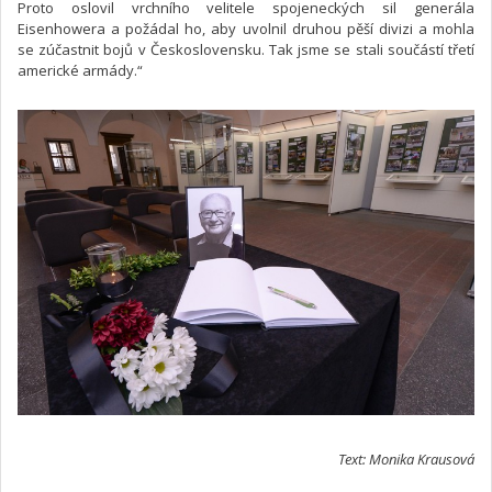
Proto oslovil vrchního velitele spojeneckých sil generála
Eisenhowera a požádal ho, aby uvolnil druhou pěší divizi a mohla
se zúčastnit bojů v Československu. Tak jsme se stali součástí třetí
americké armády.“
Text: Monika Krausová