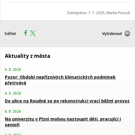
Zveřejněno: 1. 7. 2025, Martin Pecuch
Sdílet
Vytisknout
Aktuality z města
6. 8. 2026
Pozor: Období nepříznivých klimatických podmínek
přetrvává
6. 8. 2026
Do ulice na Roudné se po rekonstrukci vrací běžný provoz
6. 8. 2026
Na univerzitu v Plzni mohou nastoupit děti, pracující i
senioři