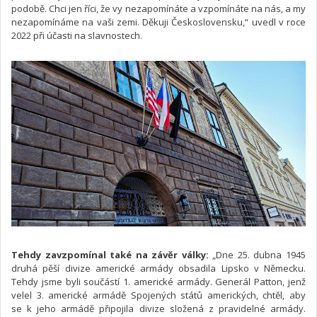
podobě. Chci jen říci, že vy nezapomínáte a vzpomínáte na nás, a my
nezapomínáme na vaši zemi. Děkuji Československu,“ uvedl v roce
2022 při účasti na slavnostech.
Tehdy zavzpomínal také na závěr války:
„Dne 25. dubna 1945
druhá pěší divize americké armády obsadila Lipsko v Německu.
Tehdy jsme byli součástí 1. americké armády. Generál Patton, jenž
velel 3. americké armádě Spojených států amerických, chtěl, aby
se k jeho armádě připojila divize složená z pravidelné armády.