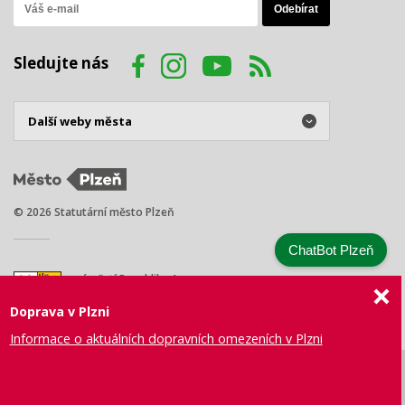
Sledujte nás
© 2026 Statutární město Plzeň
ChatBot Plzeň
náměstí Republiky 1
301 00 Plzeň
Doprava v Plzni
Tel.: +420 378 031 111
E-mail:
posta@plzen.eu
Informace o aktuálních dopravních omezeních v Plzni
Mapa
Prohlášení
Právní
Správa webu
Certifikace
stránek
o přístupnosti
ujednání
města Plzně
ISO