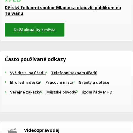
6. 8. 2026
Dětský folklorní soubor Mladinka okouzlil publikum na
Taiwanu
Další aktuality z města
Často používané odkazy
Vyřiďte si na úřadu
Telefonní seznam úřadů
El. úřední deska
Pracovní místa
Granty a dotace
Veřejné zakázky
Městské obvody
Jízdní řády MHD
Videozpravodaj