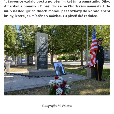
1. července vzdalo poctu položením květin u památníku Díky,
Ameriko! a pomníku 2. pěší divize na Chodském náměstí. Lidé
mu v následujících dnech mohou psát vzkazy do kondolenční
knihy, která je umístěna v mázhauzu plzeňské radnice.
Fotografie: M. Pecuch