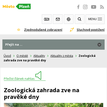
Přeskočit
na
obsah
MENU
Zjednodušené zobrazení
Sluchově postižení
Přejít na ...
Úvod
O městě
Aktuality
Aktuality z města
Zoologická
zahrada zve na pravěké dny
Přečíst článek nahlas
Zoologická zahrada zve na
pravěké dny