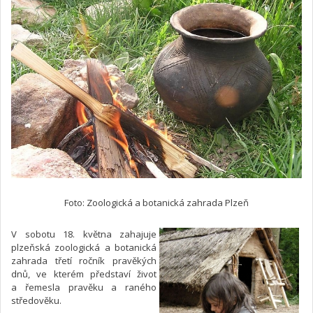
Foto: Zoologická a botanická zahrada Plzeň
V sobotu 18. května zahajuje
plzeňská zoologická a botanická
zahrada třetí ročník pravěkých
dnů, ve kterém představí život
a řemesla pravěku a raného
středověku.