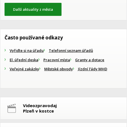
Další aktuality z města
Často používané odkazy
Vyřiďte si na úřadu
Telefonní seznam úřadů
El. úřední deska
Pracovní místa
Granty a dotace
Veřejné zakázky
Městské obvody
Jízdní řády MHD
Videozpravodaj
Plzeň v kostce