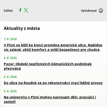
Sdílet
Vytisknout
Aktuality z města
7. 8. 2026
V Plzni se blíží ke konci proměna Americké ulice. Nabídne
víc zeleně, větší komfort a vyšší bezpečnost pro chodce
6. 8. 2026
Pozor: Období nepříznivých klimatických podmínek
přetrvává
6. 8. 2026
Do ulice na Roudné se po rekonstrukci vrací běžný provoz
6. 8. 2026
Na univerzitu v Plzni mohou nastoupit děti, pracující i
senioři