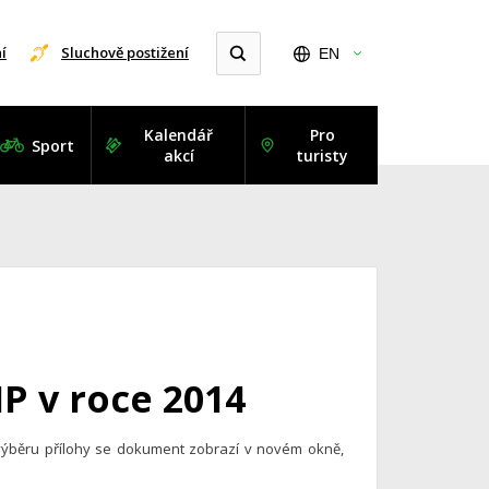
í
Sluchově postižení
EN
Kalendář
Pro
Sport
akcí
turisty
P v roce 2014
výběru přílohy se dokument zobrazí v novém okně,