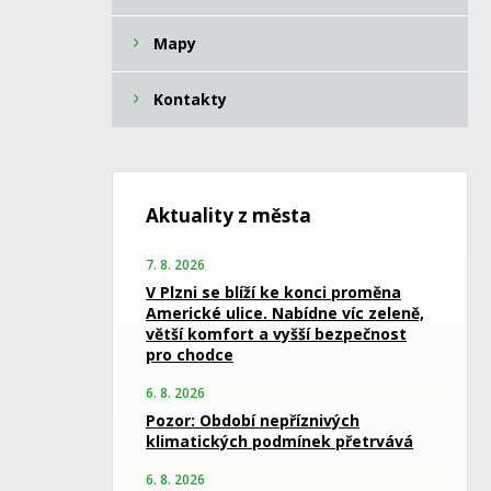
Mapy
Kontakty
Aktuality z města
7. 8. 2026
V Plzni se blíží ke konci proměna
Americké ulice. Nabídne víc zeleně,
větší komfort a vyšší bezpečnost
pro chodce
6. 8. 2026
Pozor: Období nepříznivých
klimatických podmínek přetrvává
6. 8. 2026