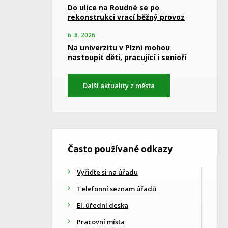
Do ulice na Roudné se po
rekonstrukci vrací běžný provoz
6. 8. 2026
Na univerzitu v Plzni mohou
nastoupit děti, pracující i senioři
Další aktuality z města
Často používané odkazy
Vyřiďte si na úřadu
Telefonní seznam úřadů
El. úřední deska
Pracovní místa