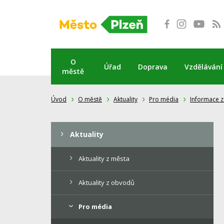
Přeskočit
na
obsah
O
Úřad
Doprava
Vzdělávání
městě
Úvod
O městě
Aktuality
Pro média
Informace z
Aktuality
Aktuality z města
Aktuality z obvodů
Pro média