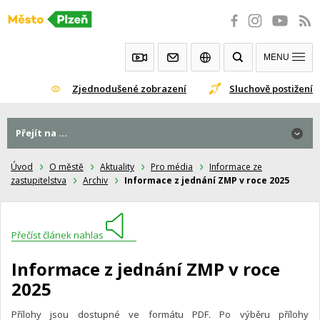
Přeskočit
na
obsah
MENU
Zjednodušené zobrazení
Sluchově postižení
Přejít na ...
Úvod
O městě
Aktuality
Pro média
Informace ze
zastupitelstva
Archiv
Informace z jednání ZMP v roce 2025
Přečíst článek nahlas
Informace z jednání ZMP v roce
2025
Přílohy jsou dostupné ve formátu PDF. Po výběru přílohy