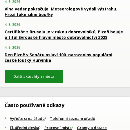
4. 8. 2026
Vlna veder pokračuje. Meteorologové vydali výstrahu.
Hrozí také silné bouřky
4. 8. 2026
Certifikát z Bruselu je v rukou dobrovolníků, Plzeň bojuje
o titul Evropské hlavní město dobrovolnictví 2028
4. 8. 2026
Den Plzně v Senátu oslaví 100. narozeniny populární
české loutky Hurvínka
Další aktuality z města
Často používané odkazy
Vyřiďte si na úřadu
Telefonní seznam úřadů
El. úřední deska
Pracovní místa
Granty a dotace