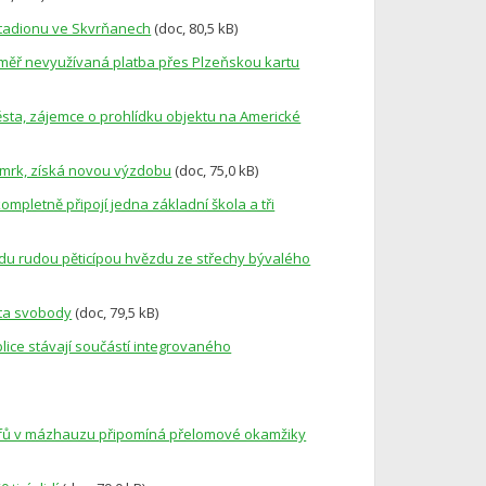
stadionu ve Skvrňanech
(doc, 80,5 kB)
éměř nevyužívaná platba přes Plzeňskou kartu
ěsta, zájemce o prohlídku objektu na Americké
smrk, získá novou výzdobu
(doc, 75,0 kB)
kompletně připojí jedna základní škola a tři
padu rudou pěticípou hvězdu ze střechy bývalého
sta svobody
(doc, 79,5 kB)
blice stávají součástí integrovaného
rafů v mázhauzu připomíná přelomové okamžiky