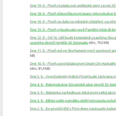
Dne 19. 9. - Plzeň rozdala své umělecké ceny za rok 20
Dne 18. 9. - Plzeň dokončila první etapu rekonstrukc
Dne 16. 9. - Plzeň se dala na městské včelaření, na stř
Dne 13. 9. - Plzeň vybudovala nové Pamětní místo Brá
Dne 12. 9. - Od 16. září bude kompletně uzavřena Slov
uzavírka skončí nejdéle 30. listopadu
(doc, 70,0 kB)
Dne 11. 9. - Plzeň má ve Skvrňanech nový sportovní are
kB)
Dne 10. 9. - Plzeň uspořádala první Smart City Hackatho
(doc, 81,0 kB)
Dne 5. 9. - Vyvrcholením Hrdinů Plzně bude záchrana o
Dne 4. 9. - Rekonstrukce Slovanské ulice skončí 30. lis
Dne 3. 9. - Náplavku na Radbuze čeká první velká akce, 
Dne 3. 9. - Město uctilo památku obětí holocaustu po
Dne 2. 9. - Do prvních tříd v Plzni dnes nastoupilo kol