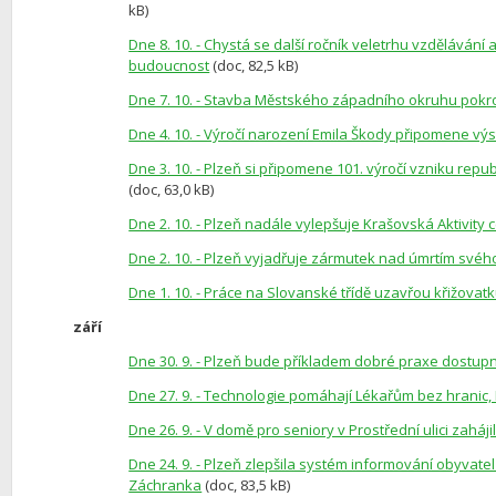
kB)
Dne 8. 10. - Chystá se další ročník veletrhu vzdělávání 
budoucnost
(doc, 82,5 kB)
Dne 7. 10. - Stavba Městského západního okruhu pokroč
Dne 4. 10. - Výročí narození Emila Škody připomene 
Dne 3. 10. - Plzeň si připomene 101. výročí vzniku re
(doc, 63,0 kB)
Dne 2. 10. - Plzeň nadále vylepšuje Krašovská Aktivity 
Dne 2. 10. - Plzeň vyjadřuje zármutek nad úmrtím svéh
Dne 1. 10. - Práce na Slovanské třídě uzavřou křižovat
září
Dne 30. 9. - Plzeň bude příkladem dobré praxe dostup
Dne 27. 9. - Technologie pomáhají Lékařům bez hranic,
Dne 26. 9. - V domě pro seniory v Prostřední ulici zaháj
Dne 24. 9. - Plzeň zlepšila systém informování obyvatel 
Záchranka
(doc, 83,5 kB)