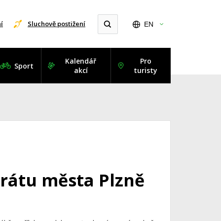
í
Sluchově postižení
EN
Kalendář
Pro
Sport
akcí
turisty
trátu města Plzně