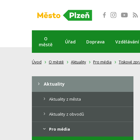
Přeskočit
na
obsah
O
Úřad
Doprava
Vzdělávání
městě
Úvod
O městě
Aktuality
Pro média
Tiskové zpr
Aktuality
Aktuality z města
Aktuality z obvodů
Pro média