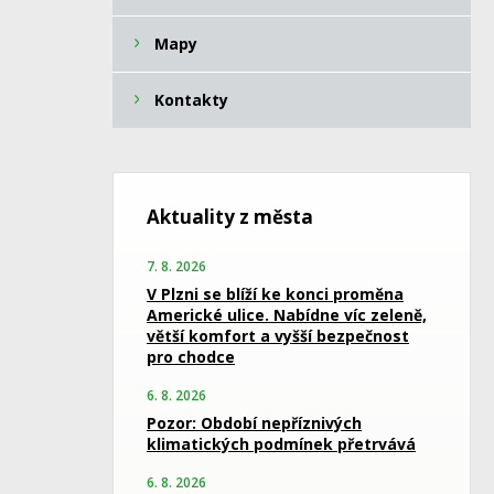
Mapy
Kontakty
Aktuality z města
7. 8. 2026
V Plzni se blíží ke konci proměna
Americké ulice. Nabídne víc zeleně,
větší komfort a vyšší bezpečnost
pro chodce
6. 8. 2026
Pozor: Období nepříznivých
klimatických podmínek přetrvává
6. 8. 2026