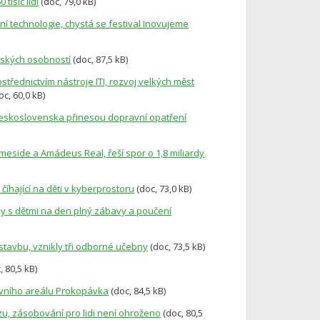
tisíc lidí
(doc, 79,0 kB)
í technologie, chystá se festival Inovujeme
ňských osobností
(doc, 87,5 kB)
střednictvím nástroje ITI, rozvoj velkých měst
oc, 60,0 kB)
 Československa přinesou dopravní opatření
meside a Amádeus Real, řeší spor o 1,8 miliardy
číhající na děti v kyberprostoru
(doc, 73,0 kB)
iny s dětmi na den plný zábavy a poučení
stavbu, vznikly tři odborné učebny
(doc, 73,5 kB)
, 80,5 kB)
tovního areálu Prokopávka
(doc, 84,5 kB)
zu, zásobování pro lidi není ohroženo
(doc, 80,5