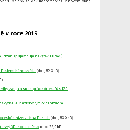
výběru přílohy se dokument zobrazí v novém okně,
ě v roce 2019
ka, Plzeň zpříjemňuje návštěvu úřadů
 u Betlémského světla
(doc, 82,0 kB)
B)
borníky zaujala spolupráce dronařů s IZS
 poskytne jej neziskovým organizacím
dočeské univerzitě na Borech
(doc, 80,0 kB)
á přesný 3D model města
(doc, 78,0 kB)