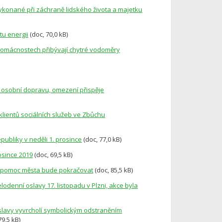
vykonané při záchraně lidského života a majetku
tu energii
(doc, 70,0 kB)
, v domácnostech přibývají chytré vodoměry
 osobní dopravu, omezení přispěje
 klientů sociálních služeb ve Zbůchu
publiky v neděli 1. prosince
(doc, 77,0 kB)
osince 2019
(doc, 69,5 kB)
rt, pomoc města bude pokračovat
(doc, 85,5 kB)
lodenní oslavy 17. listopadu v Plzni, akce byla
 oslavy vyvrcholí symbolickým odstraněním
79,5 kB)