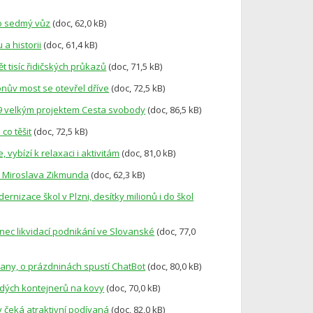
 o sedmý vůz
(doc, 62,0 kB)
 a historii
(doc, 61,4 kB)
t tisíc řidičských průkazů
(doc, 71,5 kB)
onův most se otevřel dříve
(doc, 72,5 kB)
989 velkým projektem Cesta svobody
(doc, 86,5 kB)
co těšit
(doc, 72,5 kB)
vybízí k relaxaci i aktivitám
(doc, 81,0 kB)
ele Miroslava Zikmunda
(doc, 62,3 kB)
dernizace škol v Plzni, desítky milionů i do škol
Konec likvidací podnikání ve Slovanské
(doc, 77,0
bčany, o prázdninách spustí ChatBot
(doc, 80,0 kB)
šedých kontejnerů na kovy
(doc, 70,0 kB)
y čeká atraktivní podívaná
(doc, 82,0 kB)