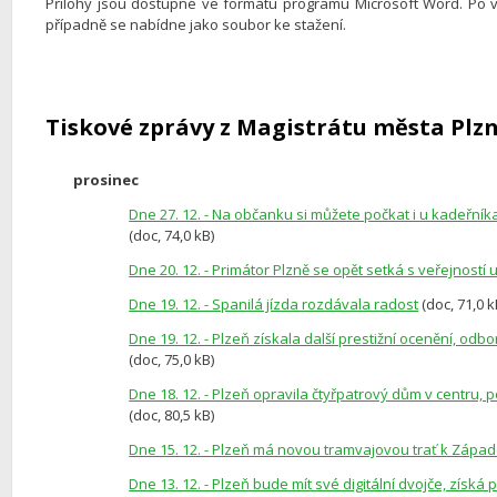
Přílohy jsou dostupné ve formátu programu Microsoft Word. Po 
případně se nabídne jako soubor ke stažení.
Tiskové zprávy z Magistrátu města Plzn
prosinec
Dne 27. 12. - Na občanku si můžete počkat i u kadeřní
(doc, 74,0 kB)
Dne 20. 12. - Primátor Plzně se opět setká s veřejností
Dne 19. 12. - Spanilá jízda rozdávala radost
(doc, 71,0 k
Dne 19. 12. - Plzeň získala další prestižní ocenění, od
(doc, 75,0 kB)
Dne 18. 12. - Plzeň opravila čtyřpatrový dům v centru,
(doc, 80,5 kB)
Dne 15. 12. - Plzeň má novou tramvajovou trať k Zápa
Dne 13. 12. - Plzeň bude mít své digitální dvojče, získ