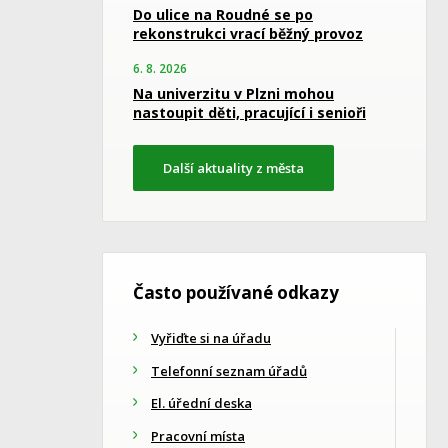
Do ulice na Roudné se po
rekonstrukci vrací běžný provoz
6. 8. 2026
Na univerzitu v Plzni mohou
nastoupit děti, pracující i senioři
Další aktuality z města
Často používané odkazy
Vyřiďte si na úřadu
Telefonní seznam úřadů
El. úřední deska
Pracovní místa