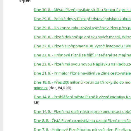
srpen
Dne 30. 8. - Město Plzeň posiluje službu Senior Expres
Dne 29. 8. - Polské dny v Plzni představí polskou kulturu
Dne 29. 8. - Do konce roku zbývá vyměnit v Plzni přes pě
Dne 28. 8. - Plzeň dokončuje opravu svých mostů, Wils
Dne 27. 8. - Plzeň si připomene 30. výročí listopadu 1
Dne 23. 8. - Hrdinové Plzně se blíží, Plzeňané se mají na 
Dne 23. 8. - Plzeň má svou novou Náplavku na Radbuze, 
Dne 21. 8. - Primátor Plzně navštívil ve Zlíně cestovat
Dne 19. 8. - Přes 200 milionů korun za tři roky šlo do mo
mimo ni
(doc, 84,0 kB)
Dne 14. 8. - Prohlášení města Plzně k výzvě iniciativy 
kB)
Dne 14. 8. - Plzeň má další nástroj pro komunikaci s o
Dne 8. 8. - Čistá Plzeň rozmístila na území Plzně osm 
Dne 7. 8. - Hrdinové Plzně budou mít svůj den, Plzeňan