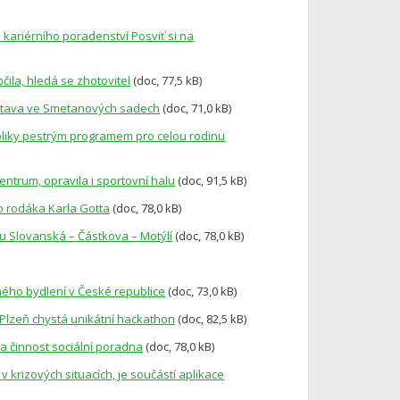
a kariérního poradenství Posviť si na
ila, hledá se zhotovitel
(doc, 77,5 kB)
výstava ve Smetanových sadech
(doc, 71,0 kB)
publiky pestrým programem pro celou rodinu
centrum, opravila i sportovní halu
(doc, 91,5 kB)
o rodáka Karla Gotta
(doc, 78,0 kB)
ku Slovanská – Částkova – Motýlí
(doc, 78,0 kB)
ného bydlení v České republice
(doc, 73,0 kB)
 Plzeň chystá unikátní hackathon
(doc, 82,5 kB)
ila činnost sociální poradna
(doc, 78,0 kB)
v krizových situacích, je součástí aplikace