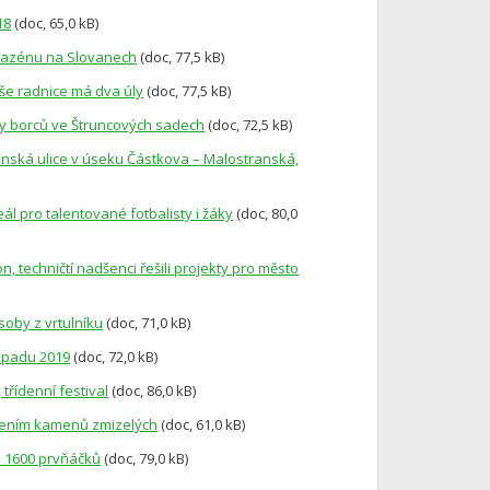
18
(doc, 65,0 kB)
e bazénu na Slovanech
(doc, 77,5 kB)
eše radnice má dva úly
(doc, 77,5 kB)
ny borců ve Štruncových sadech
(doc, 72,5 kB)
anská ulice v úseku Částkova – Malostranská,
ál pro talentované fotbalisty i žáky
(doc, 80,0
n, techničtí nadšenci řešili projekty pro město
soby z vrtulníku
(doc, 71,0 kB)
topadu 2019
(doc, 72,0 kB)
třídenní festival
(doc, 86,0 kB)
ložením kamenů zmizelých
(doc, 61,0 kB)
em 1600 prvňáčků
(doc, 79,0 kB)