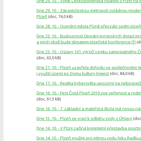
Dne 29. 10. - Vznik Československa oslavilo v Plzni na 60 
Dne 29. 10. - Západočeskou metropoli ovládnou modern
Plzeň
(doc, 74,0 kB)
Dne 28. 10. - Ocenění města Plzně převzalo sedm plze
Dne 23. 10. - Budoucnost čerpání evropských dotací pro
a jejich okolí bude tématem plzeňské konference ITI
(d
Dne 23. 10. - Oslavy 101. výročí vzniku samostatného
(doc, 63,0 kB)
Dne 21. 10. - Plzeň uzavřela dohodu se společnostmi A
i využití území po Domu kultury Inwest
(doc, 84,0 kB)
Dne 17. 10. - Realita kybersvěta upozorní na nebezpečí 
Dne 16. 10. - Fest Čistá Plzeň 2019 zve veřejnost a rod
(doc, 61,5 kB)
Dne 16. 10. - 7. základní a mateřská škola má novou ná
Dne 15. 10. - Plzeň se vrací k odběru vody z Úhlavy
(doc
Dne 14. 10. - V Plzni začíná kompletní přestavba spor
Dne 14. 10. - Plzeň využije pro pitnou vodu řeku Radbu