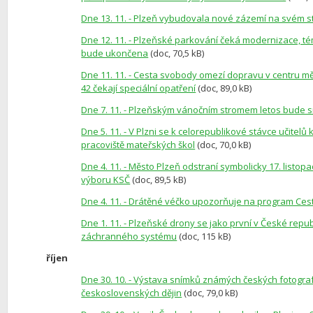
Dne 13. 11. - Plzeň vybudovala nové zázemí na svém 
Dne 12. 11. - Plzeňské parkování čeká modernizace, t
bude ukončena
(doc, 70,5 kB)
Dne 11. 11. - Cesta svobody omezí dopravu v centru m
42 čekají speciální opatření
(doc, 89,0 kB)
Dne 7. 11. - Plzeňským vánočním stromem letos bude 
Dne 5. 11. - V Plzni se k celorepublikové stávce učitelů 
pracoviště mateřských škol
(doc, 70,0 kB)
Dne 4. 11. - Město Plzeň odstraní symbolicky 17. listo
výboru KSČ
(doc, 89,5 kB)
Dne 4. 11. - Drátěné véčko upozorňuje na program Ce
Dne 1. 11. - Plzeňské drony se jako první v České repu
záchranného systému
(doc, 115 kB)
říjen
Dne 30. 10. - Výstava snímků známých českých fotog
československých dějin
(doc, 79,0 kB)