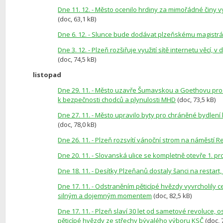
Dne 11. 12. - Město ocenilo hrdiny za mimořádné činy 
(doc, 63,1 kB)
Dne 6. 12. - Slunce bude dodávat plzeňskému magistrá
Dne 3. 12. - Plzeň rozšiřuje využití sítě internetu věcí
(doc, 74,5 kB)
listopad
Dne 29. 11. - Město uzavře Šumavskou a Goethovu pro
k bezpečnosti chodců a plynulosti MHD
(doc, 73,5 kB)
Dne 27. 11. - Město upravilo byty pro chráněné bydlení
(doc, 78,0 kB)
Dne 26. 11. - Plzeň rozsvítí vánoční strom na náměstí Re
Dne 20. 11. - Slovanská ulice se kompletně otevře 1. pr
Dne 18. 11. - Desítky Plzeňanů dostaly šanci na resta
Dne 17. 11. - Odstraněním pěticípé hvězdy vyvrcholily ce
silným a dojemným momentem
(doc, 82,5 kB)
Dne 17. 11. - Plzeň slaví 30 let od sametové revoluce,
pěticípé hvězdy ze střechy bývalého výboru KSČ
(doc, 