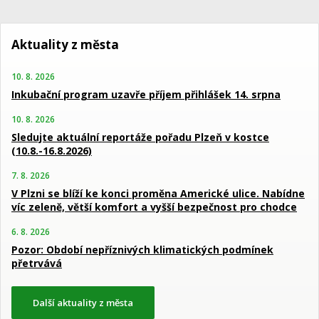
Aktuality z města
10. 8. 2026
Inkubační program uzavře příjem přihlášek 14. srpna
10. 8. 2026
Sledujte aktuální reportáže pořadu Plzeň v kostce
(10.8.-16.8.2026)
7. 8. 2026
V Plzni se blíží ke konci proměna Americké ulice. Nabídne
víc zeleně, větší komfort a vyšší bezpečnost pro chodce
6. 8. 2026
Pozor: Období nepříznivých klimatických podmínek
přetrvává
Další aktuality z města