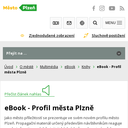
Přeskočit
na
obsah
MENU
Zjednodušené zobrazení
Sluchově postižení
Přejít na ...
Úvod
O městě
Multimédia
eBook
Knihy
eBook - Profil
města Plzně
Přečíst článek nahlas
eBook - Profil města Plzně
Jako město příležitostí se prezentuje ve svém novém profilu město
Plzeň. Propagační materiál určený především návštěvníkům reaguje