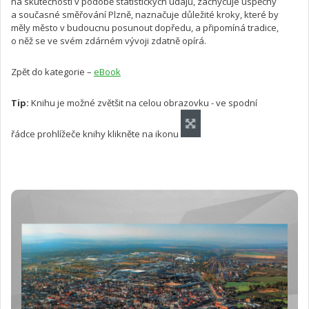
na skutečnosti v podobě statistických údajů, zachycuje úspěchy
a současné směřování Plzně, naznačuje důležité kroky, které by
měly město v budoucnu posunout dopředu, a připomíná tradice,
o něž se ve svém zdárném vývoji zdatně opírá.
Zpět do kategorie –
eBook
Tip:
Knihu je možné zvětšit na celou obrazovku - ve spodní
řádce prohlížeče knihy klikněte na ikonu