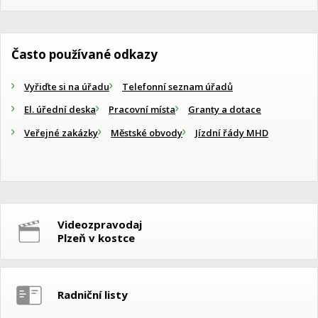
Často používané odkazy
Vyřiďte si na úřadu
Telefonní seznam úřadů
El. úřední deska
Pracovní místa
Granty a dotace
Veřejné zakázky
Městské obvody
Jízdní řády MHD
Videozpravodaj
Plzeň v kostce
Radniční listy