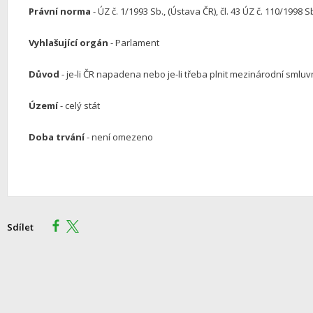
Právní norma
- ÚZ č. 1/1993 Sb., (Ústava ČR), čl. 43 ÚZ č. 110/1998 S
Vyhlašující orgán
- Parlament
Důvod
- je-li ČR napadena nebo je-li třeba plnit mezinárodní sml
Území
- celý stát
Doba trvání
- není omezeno
Sdílet