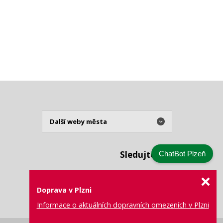
Sledujte nás
ChatBot Plzeň
Doprava v Plzni
Informace o aktuálních dopravních omezeních v Plzni