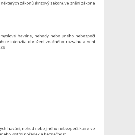
ě některých zákonů (krizový zákon), ve znění zákona
růmyslové havárie, nehody nebo jiného nebezpečí
sahuje intenzita ohrožení značného rozsahu a není
IZS
ých havárií, nehod nebo jiného nebezpečí, které ve
anebo vnitřní pořádek a bezpečnost