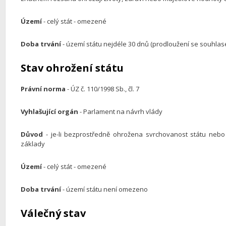
Území
- celý stát - omezené
Doba trvání
- území státu nejdéle 30 dnů (prodloužení se souhl
Stav ohrožení státu
Právní norma
- ÚZ č. 110/1998 Sb., čl. 7
Vyhlašující orgán
- Parlament na návrh vlády
Důvod
- je-li bezprostředně ohrožena svrchovanost státu nebo
základy
Území
- celý stát - omezené
Doba trvání
- území státu není omezeno
Válečný stav