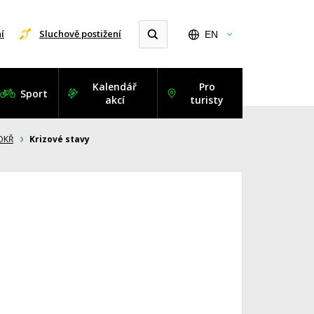
í
Sluchově postižení
EN
Kalendář
Pro
Sport
akcí
turisty
OKŘ
Krizové stavy