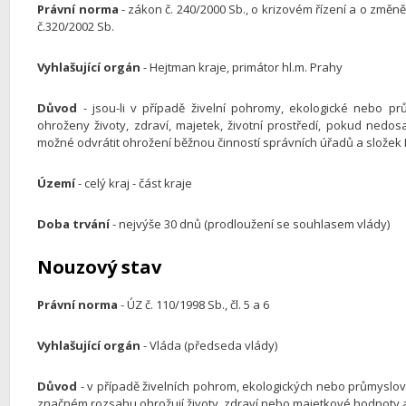
Právní norma
- zákon č. 240/2000 Sb., o krizovém řízení a o změn
č.320/2002 Sb.
Vyhlašující orgán
- Hejtman kraje, primátor hl.m. Prahy
Důvod
- jsou-li v případě živelní pohromy, ekologické nebo p
ohroženy životy, zdraví, majetek, životní prostředí, pokud nedo
možné odvrátit ohrožení běžnou činností správních úřadů a složek 
Území
- celý kraj - část kraje
Doba trvání
- nejvýše 30 dnů (prodloužení se souhlasem vlády)
Nouzový stav
Právní norma
- ÚZ č. 110/1998 Sb., čl. 5 a 6
Vyhlašující orgán
- Vláda (předseda vlády)
Důvod
- v případě živelních pohrom, ekologických nebo průmyslov
značném rozsahu ohrožují životy, zdraví nebo majetkové hodnoty 