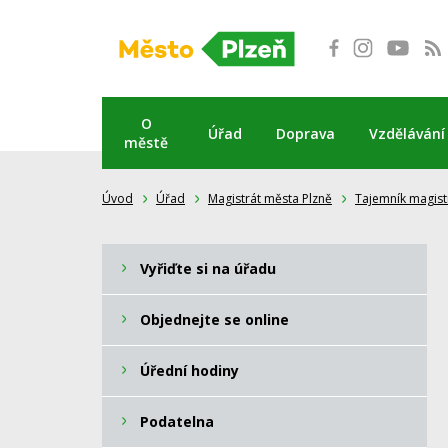
Přeskočit
na
obsah
O
Úřad
Doprava
Vzdělávání
městě
Úvod
Úřad
Magistrát města Plzně
Tajemník magist
Vyřiďte si na úřadu
Objednejte se online
Úřední hodiny
Podatelna