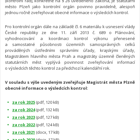
(kontrolní řád), konkrétně na § 26 uvedeného zákona, je statutární
město Plzeň jako kontrolní orgán povinno pravidelně, alespoň
jednou ročně zveřejňovat obecné informace o výsledcích kontrol.
Pro kontrolní orgán dále na základě čl. 6 materiálu k usnesení vlády
České republiky ze dne 11. září 2013 č. 689 o Plánování,
vyhodnocování a koordinaci kontrol výkonu přenesené
a samostatné působnosti územních samosprávných celků
prováděných ústředními správními úřady, krajskými úřady,
Magistrátem hlavního města Prah a magistráty územně členěných
statutárních měst vyplývá povinnost zveřejňování informací
o výsledcích těchto kontrol za předchozí kalendářní rok.
V souladu s výše uvedeným zveřejňuje Magistrát města Plzně
obecné informace o výsledcích kontrol:
za rok 2025
(pdf, 120 kB)
za rok 2024
(pdf, 132 kB)
za rok 2023
(pdf, 127 kB)
za rok 2022
(pdf, 124 kB)
za rok 2021
(docx, 17 kB)
za rok 2020
(docx, 17 kB)