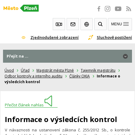
Přeskočit
na
obsah
MENU
Zjednodušené zobrazení
Sluchově postižení
Přejít na ...
Úvod
Úřad
Magistrát města Plzně
Tajemník magistrátu
Odbor kontroly a interního auditu
Články OKIA
Informace o
výsledcích kontrol
Přečíst článek nahlas
Informace o výsledcích kontrol
V návaznosti na ustanovení zákona č. 255/2012 Sb., o kontrole