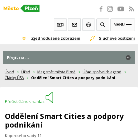
Přeskočit
na
obsah
MENU
Zjednodušené zobrazení
Sluchově postižení
Přejít na ...
Úvod
Úřad
Magistrát města Plzně
Úřad správních agend
Články ÚSA
Oddělení Smart Cities a podpory podnikání
Přečíst článek nahlas
Oddělení Smart Cities a podpory
podnikání
Kopeckého sady 11