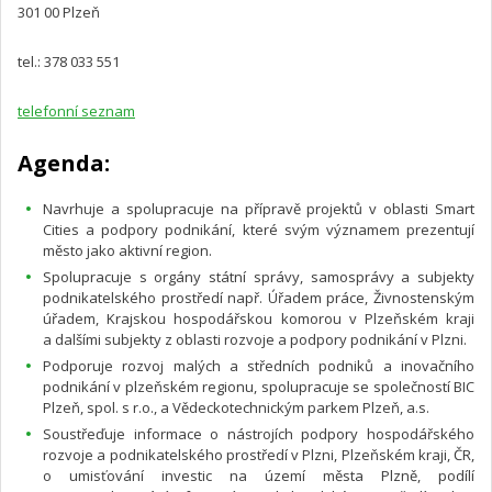
301 00 Plzeň
tel.: 378 033 551
telefonní seznam
Agenda:
Navrhuje a spolupracuje na přípravě projektů v oblasti Smart
Cities a podpory podnikání, které svým významem prezentují
město jako aktivní region.
Spolupracuje s orgány státní správy, samosprávy a subjekty
podnikatelského prostředí např. Úřadem práce, Živnostenským
úřadem, Krajskou hospodářskou komorou v Plzeňském kraji
a dalšími subjekty z oblasti rozvoje a podpory podnikání v Plzni.
Podporuje rozvoj malých a středních podniků a inovačního
podnikání v plzeňském regionu, spolupracuje se společností BIC
Plzeň, spol. s r.o., a Vědeckotechnickým parkem Plzeň, a.s.
Soustřeďuje informace o nástrojích podpory hospodářského
rozvoje a podnikatelského prostředí v Plzni, Plzeňském kraji, ČR,
o umisťování investic na území města Plzně, podílí