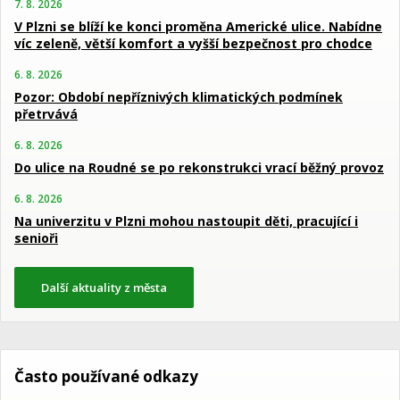
7. 8. 2026
V Plzni se blíží ke konci proměna Americké ulice. Nabídne
víc zeleně, větší komfort a vyšší bezpečnost pro chodce
6. 8. 2026
Pozor: Období nepříznivých klimatických podmínek
přetrvává
6. 8. 2026
Do ulice na Roudné se po rekonstrukci vrací běžný provoz
6. 8. 2026
Na univerzitu v Plzni mohou nastoupit děti, pracující i
senioři
Další aktuality z města
Často používané odkazy