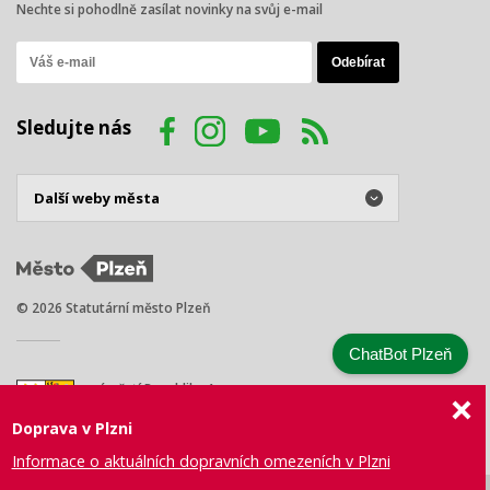
Nechte si pohodlně zasílat novinky na svůj e-mail
Sledujte nás
© 2026 Statutární město Plzeň
ChatBot Plzeň
náměstí Republiky 1
301 00 Plzeň
Doprava v Plzni
Tel.: +420 378 031 111
E-mail:
posta@plzen.eu
Informace o aktuálních dopravních omezeních v Plzni