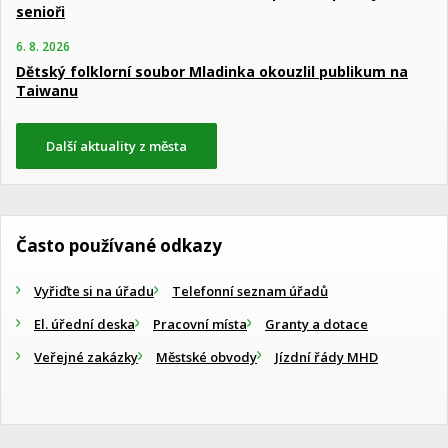
senioři
6. 8. 2026
Dětský folklorní soubor Mladinka okouzlil publikum na
Taiwanu
Další aktuality z města
Často používané odkazy
Vyřiďte si na úřadu
Telefonní seznam úřadů
El. úřední deska
Pracovní místa
Granty a dotace
Veřejné zakázky
Městské obvody
Jízdní řády MHD