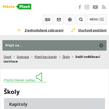
Přeskočit
na
obsah
MENU
Zjednodušené zobrazení
Sluchově postižení
Přejít na ...
Úvod
Doprava
Plzeň bez bariér
Školy
Další vzdělávací
instituce
Přečíst článek nahlas
Školy
Kapitoly