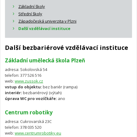
Základní školy
Střední školy
Západočeská univerzita v Plzni
Další vzdělávací instituce
Další bezbariérové vzdělávací instituce
Základní umělecká škola Plzeň
adresa: Sokolovská 54
telefon: 377 526 516
web:
www.zussok.cz
vstup do objektu:
bez bariér (rampa)
interiér:
bezbariérový (výtah)
úprava WC pro vozíčkáře:
ano
Centrum robotiky
adresa: Cukrovarská 23C
telefon: 378 035 520
web:
www.centrumrobotiky.eu