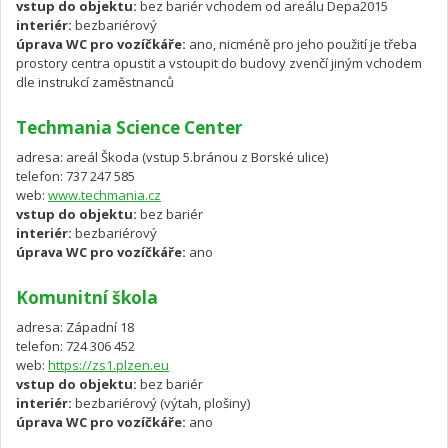
vstup do objektu:
bez bariér vchodem od areálu Depa2015
interiér:
bezbariérový
úprava WC pro vozíčkáře:
ano, nicméně pro jeho použití je třeba
prostory centra opustit a vstoupit do budovy zvenčí jiným vchodem
dle instrukcí zaměstnanců
Techmania Science Center
adresa: areál Škoda (vstup 5.bránou z Borské ulice)
telefon: 737 247 585
web:
www.techmania.cz
vstup do objektu:
bez bariér
interiér:
bezbariérový
úprava WC pro vozíčkáře:
ano
Komunitní škola
adresa: Západní 18
telefon: 724 306 452
web:
https://zs1.plzen.eu
vstup do objektu:
bez bariér
interiér:
bezbariérový (výtah, plošiny)
úprava WC pro vozíčkáře:
ano