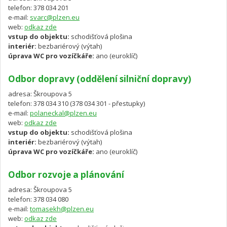
telefon: 378 034 201
e-mail:
svarc@plzen.eu
web:
odkaz zde
vstup do objektu:
schodišťová plošina
interiér:
bezbariérový (výtah)
úprava WC pro vozíčkáře:
ano (euroklíč)
Odbor dopravy (oddělení silniční dopravy)
adresa: Škroupova 5
telefon: 378 034 310 (378 034 301 - přestupky)
e-mail:
polaneckal@plzen.eu
web:
odkaz zde
vstup do objektu:
schodišťová plošina
interiér:
bezbariérový (výtah)
úprava WC pro vozíčkáře:
ano (euroklíč)
Odbor rozvoje a plánování
adresa: Škroupova 5
telefon: 378 034 080
e-mail:
tomasekh@plzen.eu
web:
odkaz zde