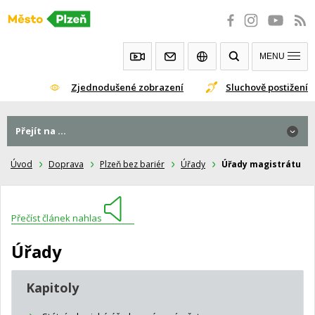
Přeskočit
na
obsah
MENU
Zjednodušené zobrazení
Sluchově postižení
Přejít na ...
Úvod
Doprava
Plzeň bez bariér
Úřady
Úřady magistrátu
Přečíst článek nahlas
Úřady
Kapitoly