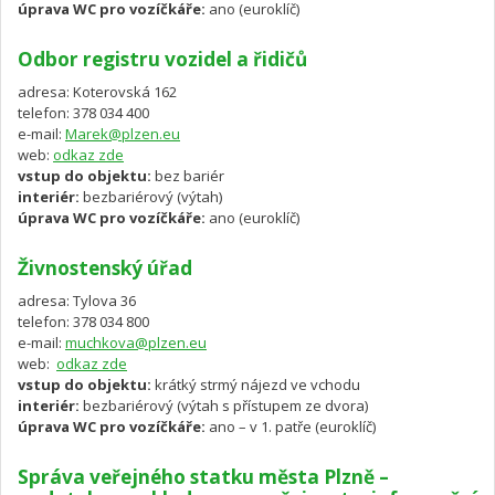
úprava WC pro vozíčkáře:
ano (euroklíč)
Odbor registru vozidel a řidičů
adresa: Koterovská 162
telefon: 378 034 400
e-mail:
Marek@plzen.eu
web:
odkaz zde
vstup do objektu:
bez bariér
interiér:
bezbariérový (výtah)
úprava WC pro vozíčkáře:
ano (euroklíč)
Živnostenský úřad
adresa: Tylova 36
telefon: 378 034 800
e-mail:
muchkova@plzen.eu
web:
odkaz zde
vstup do objektu:
krátký strmý nájezd ve vchodu
interiér:
bezbariérový (výtah s přístupem ze dvora)
úprava WC pro vozíčkáře:
ano – v 1. patře (euroklíč)
Správa veřejného statku města Plzně –