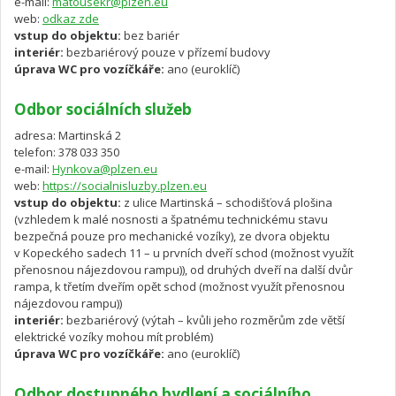
e-mail:
matousekr@plzen.eu
web:
odkaz zde
vstup do objektu:
bez bariér
interiér:
bezbariérový pouze v přízemí budovy
úprava WC pro vozíčkáře:
ano (euroklíč)
Odbor sociálních služeb
adresa: Martinská 2
telefon: 378 033 350
e-mail:
Hynkova@plzen.eu
web:
https://socialnisluzby.plzen.eu
vstup do objektu:
z ulice Martinská – schodišťová plošina
(vzhledem k malé nosnosti a špatnému technickému stavu
bezpečná pouze pro mechanické vozíky), ze dvora objektu
v Kopeckého sadech 11 – u prvních dveří schod (možnost využít
přenosnou nájezdovou rampu)), od druhých dveří na další dvůr
rampa, k třetím dveřím opět schod (možnost využít přenosnou
nájezdovou rampu))
interiér:
bezbariérový (výtah – kvůli jeho rozměrům zde větší
elektrické vozíky mohou mít problém)
úprava WC pro vozíčkáře:
ano (euroklíč)
Odbor dostupného bydlení a sociálního