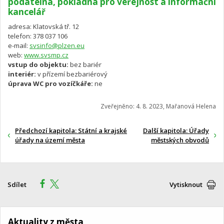
podatelna, pokladna pro veřejnost a informační
kancelář
adresa: Klatovská tř. 12
telefon: 378 037 106
e-mail:
svsinfo@plzen.eu
web:
www.svsmp.cz
vstup do objektu:
bez bariér
interiér:
v přízemí bezbariérový
úprava WC pro vozíčkáře:
ne
Zveřejněno: 4. 8. 2023, Mařanová Helena
Předchozí kapitola: Státní a krajské
Další kapitola: Úřady
úřady na území města
městských obvodů
Sdílet
Vytisknout
Aktuality z města