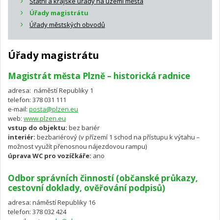
Státní a krajské úřady na území města
Úřady magistrátu
Úřady městských obvodů
Úřady magistrátu
Magistrát města Plzně – historická radnice
adresa: náměstí Republiky 1
telefon: 378 031 111
e-mail:
posta@plzen.eu
web:
www.plzen.eu
vstup do objektu:
bez bariér
interiér:
bezbariérový (v přízemí 1 schod na přístupu k výtahu –
možnost využít přenosnou nájezdovou rampu)
úprava WC pro vozíčkáře:
ano
Odbor správních činností (občanské průkazy,
cestovní doklady, ověřování podpisů)
adresa: náměstí Republiky 16
telefon: 378 032 424