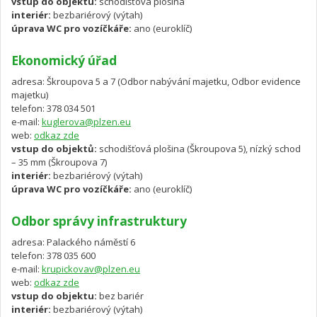
vstup do objektu:
schodišťová plošina
interiér:
bezbariérový (výtah)
úprava WC pro vozíčkáře:
ano (euroklíč)
Ekonomický úřad
adresa: Škroupova 5 a 7 (Odbor nabývání majetku, Odbor evidence
majetku)
telefon: 378 034 501
e-mail:
kuglerova@plzen.eu
web:
odkaz zde
vstup do objektů:
schodišťová plošina (Škroupova 5), nízký schod
– 35 mm (Škroupova 7)
interiér:
bezbariérový (výtah)
úprava WC pro vozíčkáře:
ano (euroklíč)
Odbor správy infrastruktury
adresa: Palackého náměstí 6
telefon: 378 035 600
e-mail:
krupickovav@plzen.eu
web:
odkaz zde
vstup do objektu:
bez bariér
interiér:
bezbariérový (výtah)