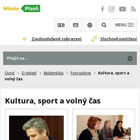
Přeskočit
na
obsah
MENU
Zjednodušené zobrazení
Sluchově postižení
Přejít na ...
Úvod
O městě
Multimédia
Fotogalerie
Kultura, sport a
volný čas
Kultura, sport a volný čas