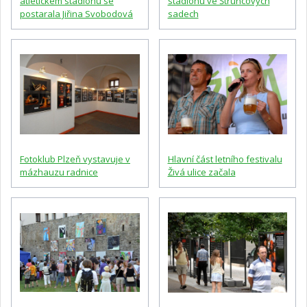
atletickém stadionu se
stadionu ve Štruncových
postarala Jiřina Svobodová
sadech
Fotoklub Plzeň vystavuje v
Hlavní část letního festivalu
mázhauzu radnice
Živá ulice začala