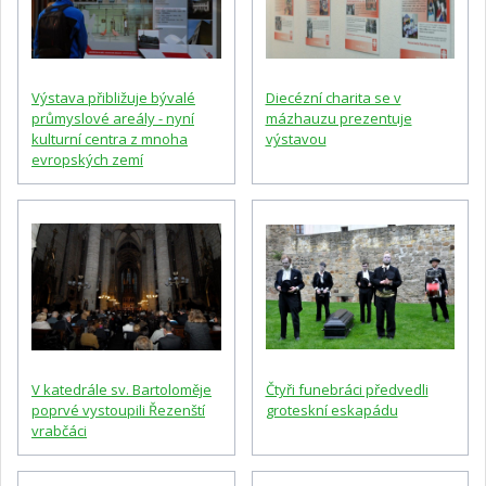
Výstava přibližuje bývalé
Diecézní charita se v
průmyslové areály - nyní
mázhauzu prezentuje
kulturní centra z mnoha
výstavou
evropských zemí
V katedrále sv. Bartoloměje
Čtyři funebráci předvedli
poprvé vystoupili Řezenští
groteskní eskapádu
vrabčáci