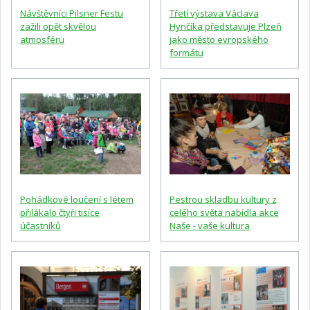
Návštěvníci Pilsner Festu
Třetí výstava Václava
zažili opět skvělou
Hynčíka představuje Plzeň
atmosféru
jako město evropského
formátu
Pohádkové loučení s létem
Pestrou skladbu kultury z
přilákalo čtyři tisíce
celého světa nabídla akce
účastníků
Naše - vaše kultura