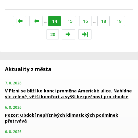
...
14
15
16
...
18
19
20
Aktuality z města
7. 8. 2026
V Plzni se blíží ke konci proměna Americké ulice. Nabídne
víc zeleně, větší komfort a vyšší bezpečnost pro chodce
6. 8. 2026
Pozor: Období nepříznivých klimatických podmínek
přetrvává
6. 8. 2026