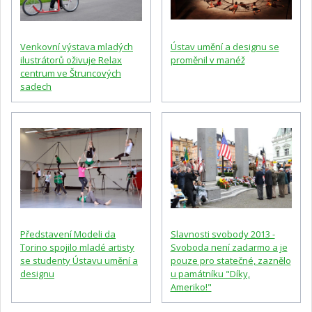
Venkovní výstava mladých
Ústav umění a designu se
ilustrátorů oživuje Relax
proměnil v manéž
centrum ve Štruncových
sadech
Představení Modeli da
Slavnosti svobody 2013 -
Torino spojilo mladé artisty
Svoboda není zadarmo a je
se studenty Ústavu umění a
pouze pro statečné, zaznělo
designu
u památníku "Díky,
Ameriko!"