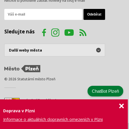
Nechte si pohodlně zasílat novinky na svůj e-mail
Sledujte nás
© 2026 Statutární město Plzeň
ChatBot Plzeň
náměstí Republiky 1
301 00 Plzeň
Doprava v Plzni
Tel.: +420 378 031 111
E-mail:
posta@plzen.eu
Informace o aktuálních dopravních omezeních v Plzni