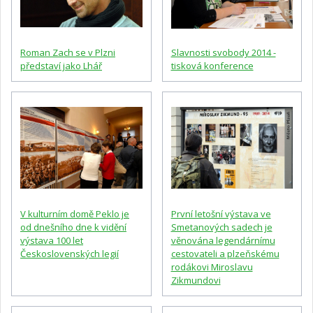
Roman Zach se v Plzni
Slavnosti svobody 2014 -
představí jako Lhář
tisková konference
V kulturním domě Peklo je
První letošní výstava ve
od dnešního dne k vidění
Smetanových sadech je
výstava 100 let
věnována legendárnímu
Československých legií
cestovateli a plzeňskému
rodákovi Miroslavu
Zikmundovi