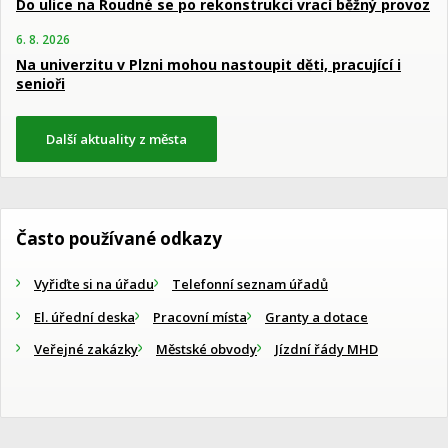
Do ulice na Roudné se po rekonstrukci vrací běžný provoz
6. 8. 2026
Na univerzitu v Plzni mohou nastoupit děti, pracující i
senioři
Další aktuality z města
Často používané odkazy
Vyřiďte si na úřadu
Telefonní seznam úřadů
El. úřední deska
Pracovní místa
Granty a dotace
Veřejné zakázky
Městské obvody
Jízdní řády MHD