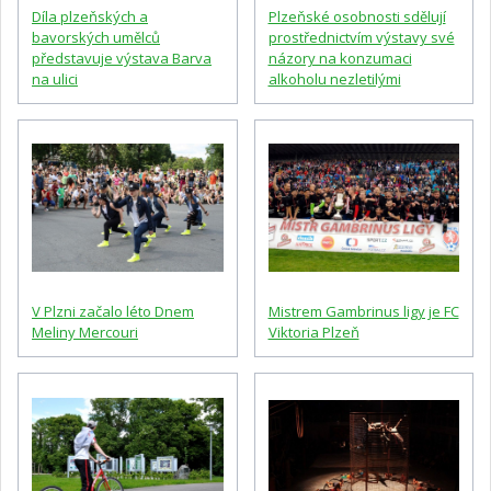
Díla plzeňských a
Plzeňské osobnosti sdělují
bavorských umělců
prostřednictvím výstavy své
představuje výstava Barva
názory na konzumaci
na ulici
alkoholu nezletilými
V Plzni začalo léto Dnem
Mistrem Gambrinus ligy je FC
Meliny Mercouri
Viktoria Plzeň