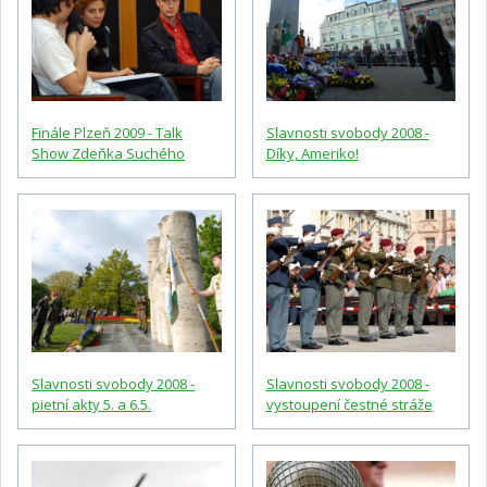
Finále Plzeň 2009 - Talk
Slavnosti svobody 2008 -
Show Zdeňka Suchého
Díky, Ameriko!
Slavnosti svobody 2008 -
Slavnosti svobody 2008 -
pietní akty 5. a 6.5.
vystoupení čestné stráže