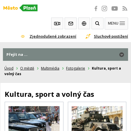
Přeskočit
na
obsah
MENU
Zjednodušené zobrazení
Sluchově postižení
Přejít na ...
Úvod
O městě
Multimédia
Fotogalerie
Kultura, sport a
volný čas
Kultura, sport a volný čas