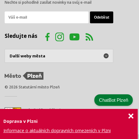
Nechte si pohodlně zasílat novinky na svůj e-mail
Sledujte nás
© 2026 Statutární město Plzeň
ChatBot Plzeň
náměstí Republiky 1
301 00 Plzeň
Doprava v Plzni
Tel.: +420 378 031 111
E-mail:
posta@plzen.eu
Informace o aktuálních dopravních omezeních v Plzni