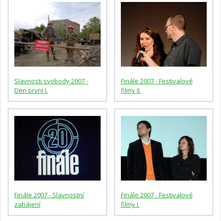
Slavnosti svobody 2007 -
Finále 2007 - Festivalové
Den první I.
filmy II.
Finále 2007 - Slavnostní
Finále 2007 - Festivalové
zahájení
filmy I.