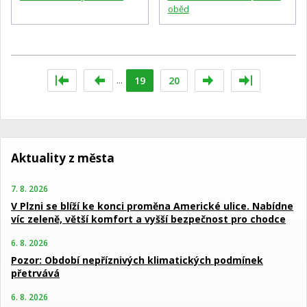
oběd
...
19
20
Aktuality z města
7. 8. 2026
V Plzni se blíží ke konci proměna Americké ulice. Nabídne
víc zeleně, větší komfort a vyšší bezpečnost pro chodce
6. 8. 2026
Pozor: Období nepříznivých klimatických podmínek
přetrvává
6. 8. 2026