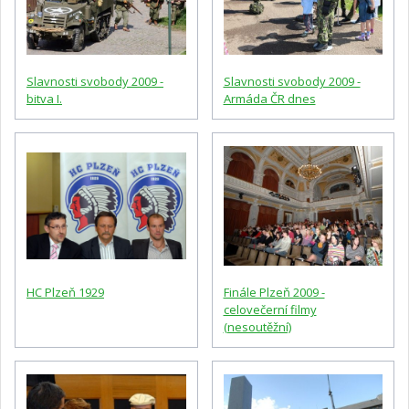
Slavnosti svobody 2009 -
Slavnosti svobody 2009 -
bitva I.
Armáda ČR dnes
HC Plzeň 1929
Finále Plzeň 2009 -
celovečerní filmy
(nesoutěžní)