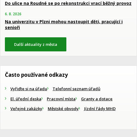
Do ulice na Roudné se po rekonstrukci vrací běžný provoz
6. 8. 2026
Na univerzitu v Plzni mohou nastoupit děti, pracující i
senioři
Další aktuality z města
Často používané odkazy
Vyřiďte si na úřadu
Telefonní seznam úřadů
El. úřední deska
Pracovní místa
Granty a dotace
Veřejné zakázky
Městské obvody
Jízdní řády MHD