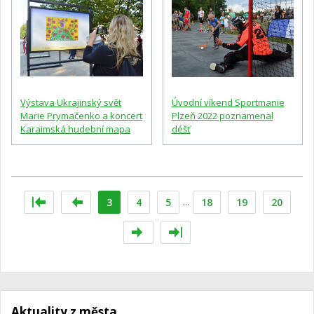
Výstava Ukrajinský svět
Úvodní víkend Sportmanie
Marie Prymačenko a koncert
Plzeň 2022 poznamenal
Karaimská hudební mapa
déšť
3
4
5
...
18
19
20
Aktuality z města