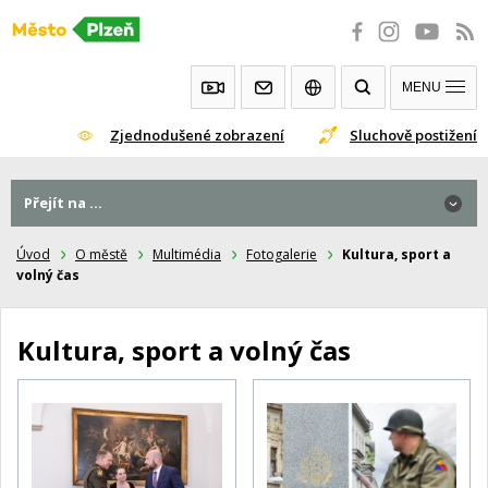
Přeskočit
na
obsah
MENU
Zjednodušené zobrazení
Sluchově postižení
Přejít na ...
Úvod
O městě
Multimédia
Fotogalerie
Kultura, sport a
volný čas
Kultura, sport a volný čas