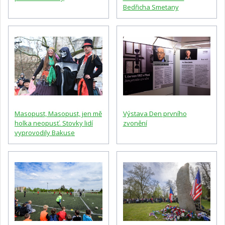
Bedřicha Smetany
Masopust, Masopust, jen mě
Výstava Den prvního
holka neopusť. Stovky lidí
zvonění
vyprovodily Bakuse