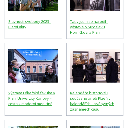
Slavnosti svobody 2023 -
Tady jsem se narodil -
Pietní akty
výstava o Miroslavu
Horníčkovi a Plzni
Výstava Lékařská fakulta v
Kalendáře historické i
Plzni Univerzity Karlovy –
současné aneb Plzeň v
cesta k moderní medicíně
kalendářích – svébytných
záznamech času