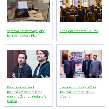
Výstava představuje jaký
Zahájení Arabfestu v Plzni
byl rok 1939 pro Plzeň
Divadelní léto pod
Slavnosti svobody 2019 -
plzeňským nebem letos
Tisková konference 28.
nabídne Švandu dudáka U
března
Ježíška