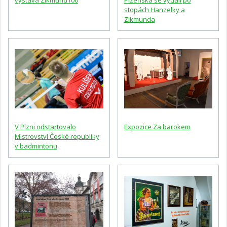
výstava Zikmund100
Plzeňska se vydali po
stopách Hanzelky a
Zikmunda
V Plzni odstartovalo
Expozice Za barokem
Mistrovství České republiky
v badmintonu