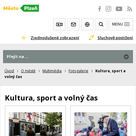
Přeskočit
na
obsah
MENU
Zjednodušené zobrazení
Sluchově postižení
Přejít na ...
Úvod
O městě
Multimédia
Fotogalerie
Kultura, sport a
volný čas
Kultura, sport a volný čas