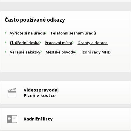
Často používané odkazy
Vyřiďte si na úřadu
Telefonní seznam úřadů
El. úřední deska
Pracovní místa
Granty a dotace
Veřejné zakázky
Městské obvody
Jízdní řády MHD
Videozpravodaj
Plzeň v kostce
Radniční listy