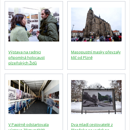
Výstava na radnici
Masopustní masky převzaly
připomíná holocaust
klíč od Plzně
plzeňských Židů
V Papírně odstartovala
Dva mladí cestovatelé z