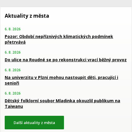
Aktuality z města
6. 8. 2026
Pozor: Období nepříznivých klimatických podmínek
přetrvává
6. 8. 2026
Do ulice na Roudné se po rekonstrukci vrací běžný provoz
6. 8. 2026
Na univerzitu v Plzni mohou nastoupit děti, pracující i
senioři
6. 8. 2026
Dětský folklorní soubor Mladinka okouzlil publikum na
Taiwanu
Další aktuality z města