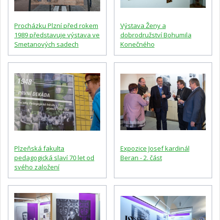
Procházku Plzní před rokem
Výstava Ženy a
1989 představuje výstava ve
dobrodružství Bohumila
Smetanových sadech
Konečného
Plzeňská fakulta
Expozice Josef kardinál
pedagogická slaví 70 let od
Beran - 2. část
svého založení