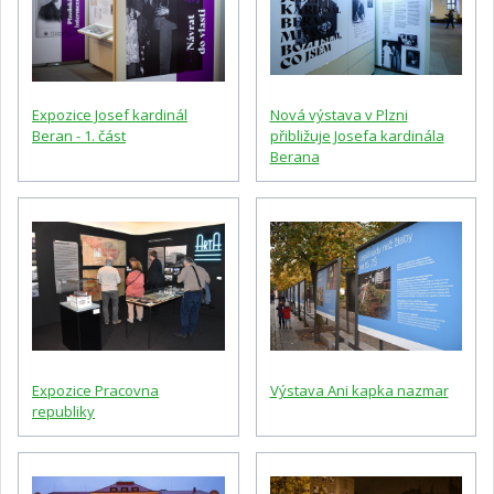
Expozice Josef kardinál
Nová výstava v Plzni
Beran - 1. část
přibližuje Josefa kardinála
Berana
Expozice Pracovna
Výstava Ani kapka nazmar
republiky