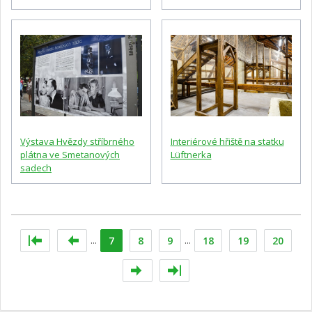
Výstava Hvězdy stříbrného
Interiérové hřiště na statku
plátna ve Smetanových
Lüftnerka
sadech
...
7
8
9
...
18
19
20