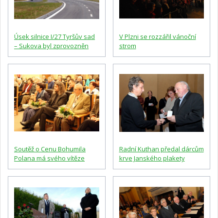
Úsek silnice I/27 Tyršův sad
V Plzni se rozzářil vánoční
– Sukova byl zprovozněn
strom
Soutěž o Cenu Bohumila
Radní Kuthan předal dárcům
Polana má svého vítěze
krve Janského plakety