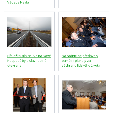
Václava Havla
Přeložka silnice I/26 na Nové
Na radnici se předávaly
Hospodě byla slavnostně
pamětní plakety za
otevřena
záchranu lidského života