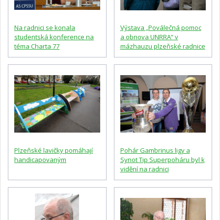
Na radnici se konala
Výstava „Poválečná pomoc
studentská konference na
a obnova UNRRA“ v
téma Charta 77
mázhauzu plzeňské radnice
Plzeňské lavičky pomáhají
Pohár Gambrinus ligy a
handicapovaným
Synot Tip Superpoháru byl k
vidění na radnici