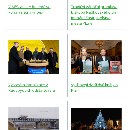
V Měšťanské besedě se
Tradiční vánoční promluva
koná veletrh Finpex
biskupa Radkovského při
jednání Zastupitelstva
města Plzně
Výstavba kanalizace v
Vycházejí další dvě knihy o
Radobyčicích odstartovala
Plzni