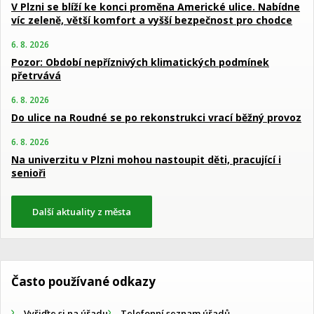
V Plzni se blíží ke konci proměna Americké ulice. Nabídne
víc zeleně, větší komfort a vyšší bezpečnost pro chodce
6. 8. 2026
Pozor: Období nepříznivých klimatických podmínek
přetrvává
6. 8. 2026
Do ulice na Roudné se po rekonstrukci vrací běžný provoz
6. 8. 2026
Na univerzitu v Plzni mohou nastoupit děti, pracující i
senioři
Další aktuality z města
Často používané odkazy
Vyřiďte si na úřadu
Telefonní seznam úřadů