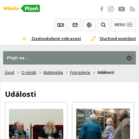
Přeskočit
na
obsah
MENU
Zjednodušené zobrazení
Sluchově postižení
Přejít na ...
Úvod
O městě
Multimédia
Fotogalerie
Události
Události