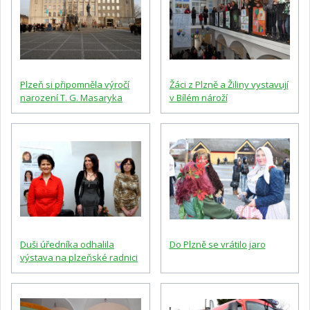
Plzeň si připomněla výročí
Žáci z Plzně a Žiliny vystavují
narození T. G. Masaryka
v Bílém nároží
Duši úředníka odhalila
Do Plzně se vrátilo jaro
výstava na plzeňské radnici