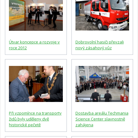
Útvar koncepce a rozvoje v
Dobrovolní hasiči převzali
roce 2012
nový zásahový vůz
Při vzpomínce na transporty
Dostavba areálu Techmania
židů byly uděleny dvě
Science Center slavnostně
historické pečetě
zahájena