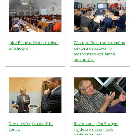
Jak z Plzně udělat atraktivní
Zástupci škol a soukromého
turistický cíl
sektoru debatovali o
možnostech vzájemné
spolupráce
Den otevřených dveří K-
Rozhovor s Jiřím Suchým
centra
najdete v novém čísle