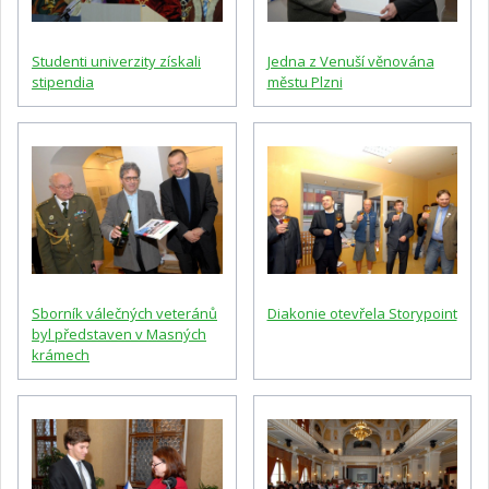
Studenti univerzity získali
Jedna z Venuší věnována
stipendia
městu Plzni
Sborník válečných veteránů
Diakonie otevřela Storypoint
byl představen v Masných
krámech