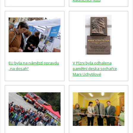
Radničních listů
EU byla na náměstí opravdu
V Plzni byla odhalena
„na dosah“
pamětní deska sochařce
Marii Uchytilové