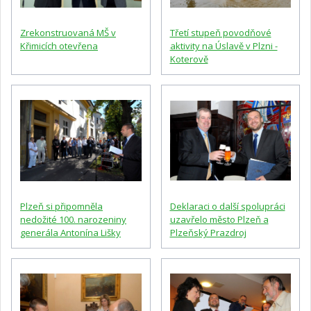
Zrekonstruovaná MŠ v
Třetí stupeň povodňové
Křimicích otevřena
aktivity na Úslavě v Plzni -
Koterově
Plzeň si připomněla
Deklaraci o další spolupráci
nedožité 100. narozeniny
uzavřelo město Plzeň a
generála Antonína Lišky
Plzeňský Prazdroj