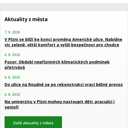
Aktuality z města
7. 8. 2026
V Plzni se blíží ke konci proměna Americké ulice. Nabídne
víc zeleně, větší komfort a vyšší bezpečnost pro chodce
6. 8. 2026
Pozor: Období nepříznivých klimatických podmínek
přetrvává
6. 8. 2026
Do ulice na Roudné se po rekonstrukci vrací běžný provoz
6. 8. 2026
Na univerzitu v Plzni mohou nastoupit děti, pracující i
senioři
Další aktuality z města