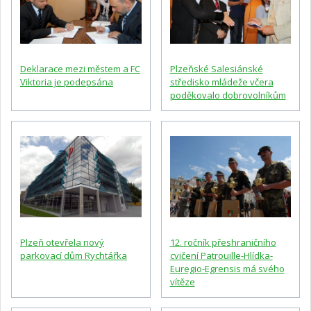
Deklarace mezi městem a FC
Plzeňské Salesiánské
Viktoria je podepsána
středisko mládeže včera
poděkovalo dobrovolníkům
Plzeň otevřela nový
12. ročník přeshraničního
parkovací dům Rychtářka
cvičení Patrouille-Hlídka-
Euregio-Egrensis má svého
vítěze