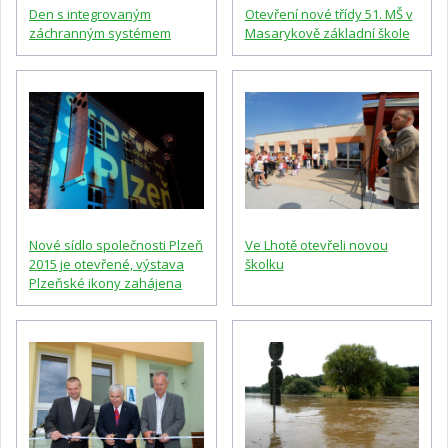
Den s integrovaným
Otevření nové třídy 51. MŠ v
záchranným systémem
Masarykově základní škole
Nové sídlo společnosti Plzeň
Ve Lhotě otevřeli novou
2015 je otevřené, výstava
školku
Plzeňské ikony zahájena