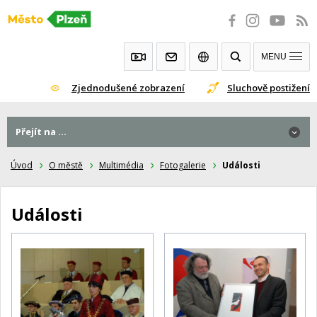
Přeskočit
na
obsah
MENU
Zjednodušené zobrazení
Sluchově postižení
Přejít na ...
Úvod
O městě
Multimédia
Fotogalerie
Události
Události