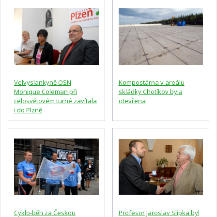
Velvyslankyně OSN
Kompostárna v areálu
Monique Coleman při
skládky Chotíkov byla
celosvětovém turné zavítala
otevřena
i do Plzně
Cyklo-běh za Českou
Profesor Jaroslav Slípka byl