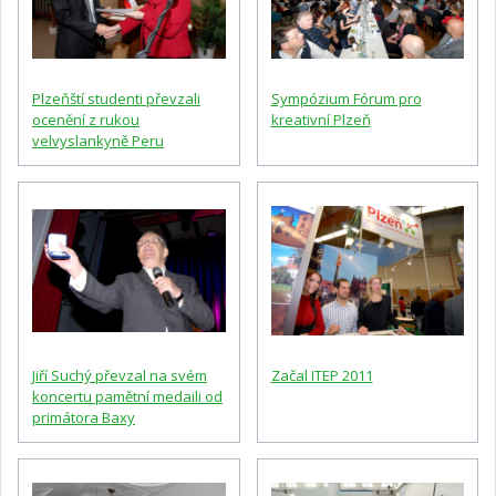
Plzeňští studenti převzali
Sympózium Fórum pro
ocenění z rukou
kreativní Plzeň
velvyslankyně Peru
Jiří Suchý převzal na svém
Začal ITEP 2011
koncertu pamětní medaili od
primátora Baxy