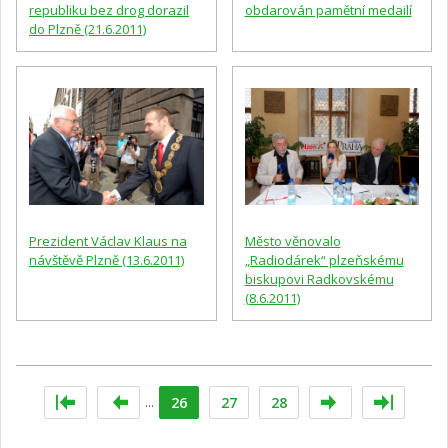
republiku bez drog dorazil
obdarován pamětní medailí
do Plzně (21.6.2011)
Prezident Václav Klaus na
Město věnovalo
návštěvě Plzně (13.6.2011)
„Radiodárek“ plzeňskému
biskupovi Radkovskému
(8.6.2011)
...
26
27
28