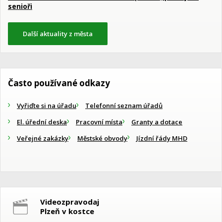
senioři
Další aktuality z města
Často používané odkazy
Vyřiďte si na úřadu
Telefonní seznam úřadů
El. úřední deska
Pracovní místa
Granty a dotace
Veřejné zakázky
Městské obvody
Jízdní řády MHD
Videozpravodaj
Plzeň v kostce