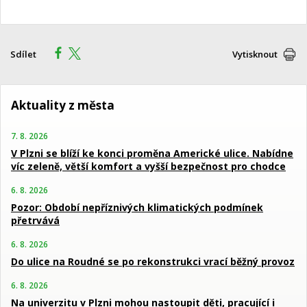
Sdílet
Vytisknout
Aktuality z města
7. 8. 2026
V Plzni se blíží ke konci proměna Americké ulice. Nabídne
víc zeleně, větší komfort a vyšší bezpečnost pro chodce
6. 8. 2026
Pozor: Období nepříznivých klimatických podmínek
přetrvává
6. 8. 2026
Do ulice na Roudné se po rekonstrukci vrací běžný provoz
6. 8. 2026
Na univerzitu v Plzni mohou nastoupit děti, pracující i