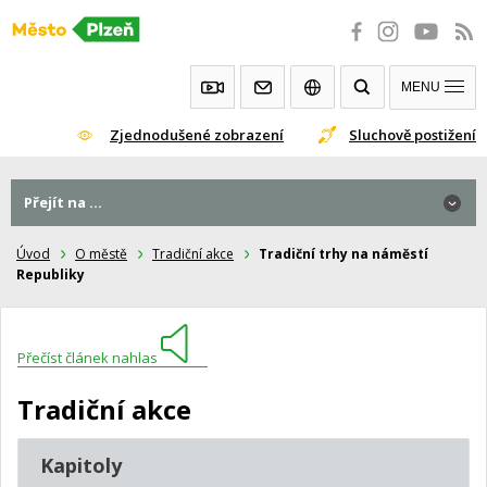
Přeskočit
na
obsah
MENU
Zjednodušené zobrazení
Sluchově postižení
Přejít na ...
Úvod
O městě
Tradiční akce
Tradiční trhy na náměstí
Republiky
Přečíst článek nahlas
Tradiční akce
Kapitoly