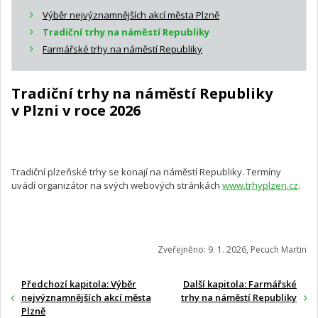
Výběr nejvýznamnějších akcí města Plzně
Tradiční trhy na náměstí Republiky
Farmářské trhy na náměstí Republiky
Tradiční trhy na náměstí Republiky
v Plzni v roce 2026
Tradiční plzeňské trhy se konají na náměstí Republiky. Termíny
uvádí organizátor na svých webových stránkách
www.trhyplzen.cz
.
Zveřejněno: 9. 1. 2026, Pecuch Martin
Předchozí kapitola: Výběr
Další kapitola: Farmářské
nejvýznamnějších akcí města
trhy na náměstí Republiky
Plzně