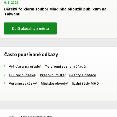
6. 8. 2026
Dětský folklorní soubor Mladinka okouzlil publikum na
Taiwanu
Další aktuality z města
Často používané odkazy
Vyřiďte si na úřadu
Telefonní seznam úřadů
El. úřední deska
Pracovní místa
Granty a dotace
Veřejné zakázky
Městské obvody
Jízdní řády MHD
Videozpravodaj