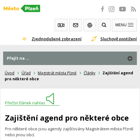
Přeskočit
na
obsah
MENU
Zjednodušené zobrazení
Sluchově postižení
Přejít na ...
Úvod
Úřad
Magistrát města Plzně
Články
Zajištění agend
pro některé obce
Přečíst článek nahlas
Zajištění agend pro některé obce
Pro některé obce jsou agendy zajišťovány Magistrátem města Plzně
nebo jinou obcí.