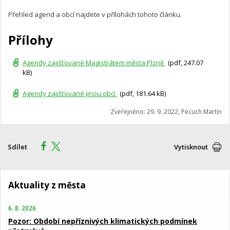
Přehled agend a obcí najdete v přílohách tohoto článku.
Přílohy
Agendy zajišťované Magistrátem města Plzně
(pdf, 247.07
kB)
Agendy zajišťované jinou obcí
(pdf, 181.64 kB)
Zveřejněno: 29. 9. 2022, Pecuch Martin
Sdílet
Vytisknout
Aktuality z města
6. 8. 2026
Pozor: Období nepříznivých klimatických podmínek