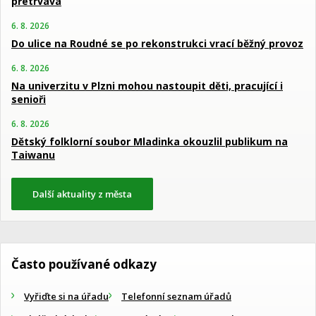
přetrvává
6. 8. 2026
Do ulice na Roudné se po rekonstrukci vrací běžný provoz
6. 8. 2026
Na univerzitu v Plzni mohou nastoupit děti, pracující i
senioři
6. 8. 2026
Dětský folklorní soubor Mladinka okouzlil publikum na
Taiwanu
Další aktuality z města
Často používané odkazy
Vyřiďte si na úřadu
Telefonní seznam úřadů