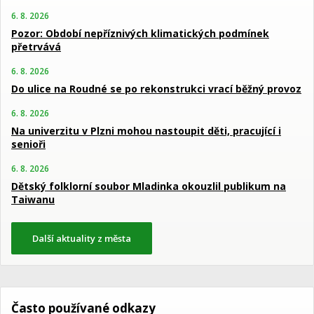
6. 8. 2026
Pozor: Období nepříznivých klimatických podmínek
přetrvává
6. 8. 2026
Do ulice na Roudné se po rekonstrukci vrací běžný provoz
6. 8. 2026
Na univerzitu v Plzni mohou nastoupit děti, pracující i
senioři
6. 8. 2026
Dětský folklorní soubor Mladinka okouzlil publikum na
Taiwanu
Další aktuality z města
Často používané odkazy