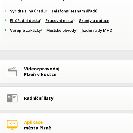
Vyřiďte si na úřadu
Telefonní seznam úřadů
El. úřední deska
Pracovní místa
Granty a dotace
Veřejné zakázky
Městské obvody
Jízdní řády MHD
Videozpravodaj
Plzeň v kostce
Radniční listy
Aplikace
města Plzně