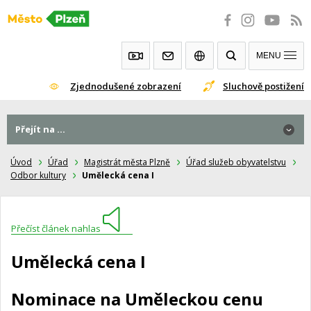
Přeskočit
na
obsah
MENU
Zjednodušené zobrazení
Sluchově postižení
Přejít na ...
Úvod
Úřad
Magistrát města Plzně
Úřad služeb obyvatelstvu
Odbor kultury
Umělecká cena I
Přečíst článek nahlas
Umělecká cena I
Nominace na Uměleckou cenu