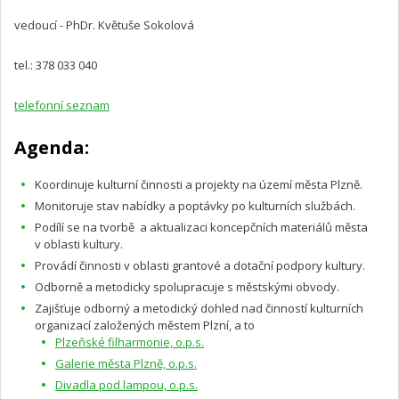
vedoucí - PhDr. Květuše Sokolová
tel.: 378 033 040
telefonní seznam
Agenda:
Koordinuje kulturní činnosti a projekty na území města Plzně.
Monitoruje stav nabídky a poptávky po kulturních službách.
Podílí se na tvorbě a aktualizaci koncepčních materiálů města
v oblasti kultury.
Provádí činnosti v oblasti grantové a dotační podpory kultury.
Odborně a metodicky spolupracuje s městskými obvody.
Zajišťuje odborný a metodický dohled nad činností kulturních
organizací založených městem Plzní, a to
Plzeňské filharmonie, o.p.s.
Galerie města Plzně, o.p.s.
Divadla pod lampou, o.p.s.