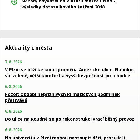
Názory obyvatel na kulturu města Plzeň -
výsledky dotazníkového šetření 2018
Aktuality z města
7. 8. 2026
V Plzni se blíží ke konci proměna Americké ulice. Nabídne
víc zeleně, větší komfort a vyšší bezpečnost pro chodce
6. 8. 2026
Pozor: Období nepříznivých klimatických podmínek
přetrvává
6. 8. 2026
Do ulice na Roudné se po rekonstrukci vrací běžný provoz
6. 8. 2026
Na univerzitu v Plzni mohou nastoupit děti, pracující i