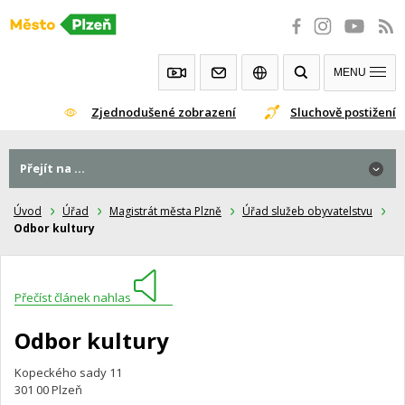
Přeskočit
na
obsah
MENU
Zjednodušené zobrazení
Sluchově postižení
Přejít na ...
Úvod
Úřad
Magistrát města Plzně
Úřad služeb obyvatelstvu
Odbor kultury
Přečíst článek nahlas
Odbor kultury
Kopeckého sady 11
301 00 Plzeň