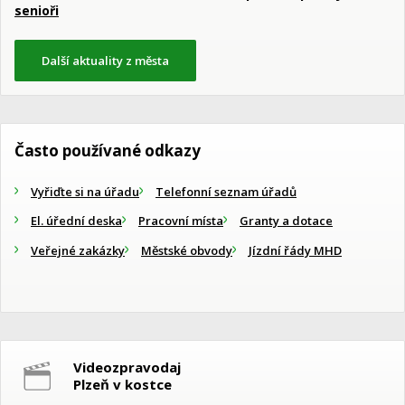
senioři
Další aktuality z města
Často používané odkazy
Vyřiďte si na úřadu
Telefonní seznam úřadů
El. úřední deska
Pracovní místa
Granty a dotace
Veřejné zakázky
Městské obvody
Jízdní řády MHD
Videozpravodaj
Plzeň v kostce