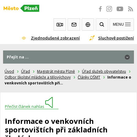
Přeskočit
na
obsah
MENU
Zjednodušené zobrazení
Sluchově postižení
Přejít na ...
Úvod
Úřad
Magistrát města Plzně
Úřad služeb obyvatelstvu
Odbor školství mládeže a tělovýchovy
Články OŠMT
Informace o
venkovních sportovištích při…
Přečíst článek nahlas
Informace o venkovních
sportovištích při základních