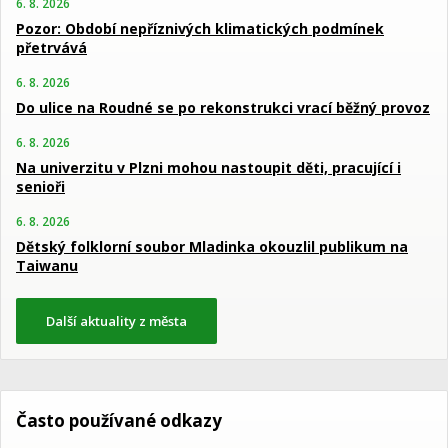
6. 8. 2026
Pozor: Období nepříznivých klimatických podmínek
přetrvává
6. 8. 2026
Do ulice na Roudné se po rekonstrukci vrací běžný provoz
6. 8. 2026
Na univerzitu v Plzni mohou nastoupit děti, pracující i
senioři
6. 8. 2026
Dětský folklorní soubor Mladinka okouzlil publikum na
Taiwanu
Další aktuality z města
Často používané odkazy