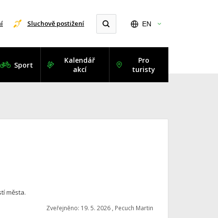
í
Sluchově postižení
EN
Kalendář
Pro
Sport
akcí
turisty
tí města.
Zveřejněno: 19. 5. 2026 , Pecuch Martin