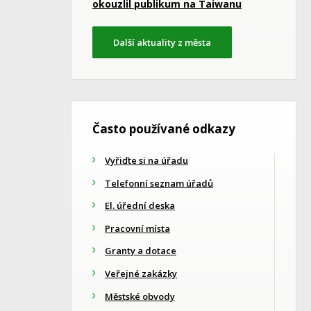
okouzlil publikum na Taiwanu
Další aktuality z města
Často používané odkazy
Vyřiďte si na úřadu
Telefonní seznam úřadů
El. úřední deska
Pracovní místa
Granty a dotace
Veřejné zakázky
Městské obvody